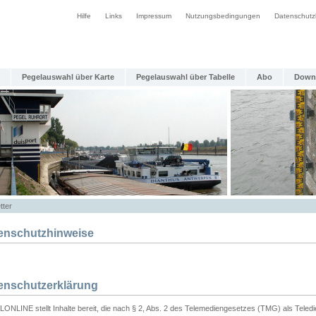
Hilfe
Links
Impressum
Nutzungsbedingungen
Datenschutz
Pegelauswahl über Karte
Pegelauswahl über Tabelle
Abo
Down
tter
enschutzhinweise
enschutzerklärung
ONLINE stellt Inhalte bereit, die nach § 2, Abs. 2 des Telemediengesetzes (TMG) als Teled