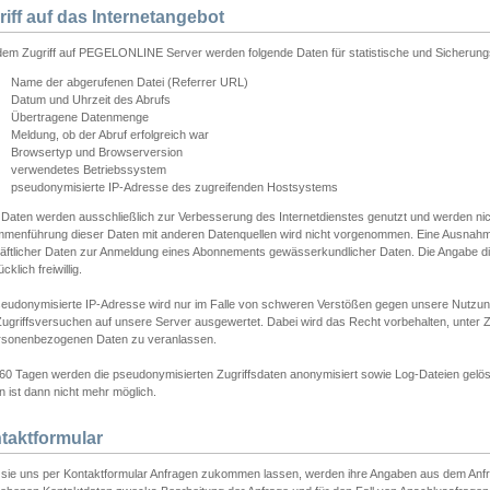
riff auf das Internetangebot
edem Zugriff auf PEGELONLINE Server werden folgende Daten für statistische und Sicherun
Name der abgerufenen Datei (Referrer URL)
Datum und Uhrzeit des Abrufs
Übertragene Datenmenge
Meldung, ob der Abruf erfolgreich war
Browsertyp und Browserversion
verwendetes Betriebssystem
pseudonymisierte IP-Adresse des zugreifenden Hostsystems
 Daten werden ausschließlich zur Verbesserung des Internetdienstes genutzt und werden ni
menführung dieser Daten mit anderen Datenquellen wird nicht vorgenommen. Eine Ausnahme 
äftlicher Daten zur Anmeldung eines Abonnements gewässerkundlicher Daten. Die Angabe die
cklich freiwillig.
seudonymisierte IP-Adresse wird nur im Falle von schweren Verstößen gegen unsere Nutzun
Zugriffsversuchen auf unsere Server ausgewertet. Dabei wird das Recht vorbehalten, unter Z
rsonenbezogenen Daten zu veranlassen.
60 Tagen werden die pseudonymisierten Zugriffsdaten anonymisiert sowie Log-Dateien gelösc
 ist dann nicht mehr möglich.
taktformular
sie uns per Kontaktformular Anfragen zukommen lassen, werden ihre Angaben aus dem Anfrag