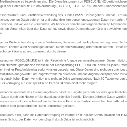
s Mediendienste zu bezeichnen sind. Die Dienstleistungen von PEGELONLINE berücksichtigen
egeln der Datenschutz-Grundverordnung (DS-GVO, EU 2016/679) und dem Bundesdatensc
asserstraßen- und Schifffahrtsverwaltung des Bundes (WSV, Herausgeber) und das ITZBund
nenbezogenen Daten sehr ernst und behandeln ihre personenbezogenen Daten vertraulich. W
 erheben und wie wir sie verwenden. Wir haben technische und organisatorische Maßnahmen g
zlichen Vorschriften über den Datenschutz sowie diese Datenschutzerklärung sowohl von uns
n.
ge der Weiterentwicklung unserer Webseiten, Services und der Implementierung neuer Techn
ssern, können auch Änderungen dieser Datenschutzerklärung erforderlich werden. Daher emp
schutzerklärung ab und zu erneut durchzulesen.
utzung von PEGELONLINE ist in der Regel ohne Angabe personenbezogener Daten möglich.
edem Nutzerzugriff auf eine Webseite der Dienstleistung PEGELONLINE sowie für jeden Dat
en in einer Protokolldatei pseudonymisiert gespeichert. Diese Daten sind nicht personenbez
statistisch ausgewertet, um Zugriffstrends zu erkennen und das Angebot entsprechend zu 
mit persönlichen Daten verknüpft und nicht an Dritte weitergegeben. Nach 60 Tagen werden d
ückverfolgung auf eine spezifische Person ist dann nicht mehr möglich.
Ausnahme innerhalb des Internetangebotes bildet die Eingabe persönlicher oder geschäftlic
 Daten durch den Nutzer erfolgt dabei ausdrücklich freiwillig. Die persönlichen Daten werden
asswortes erfolgt verschlüsselt und ist für keine Person im Klartext einsehbar. Nach Abmel
lichen oder geschäftlichen Daten unmittelbar gelöscht.
isen darauf hin, dass die Datenübertragung im Internet (z.B. bei der Kommunikation per E-Ma
loser Schutz der Daten vor dem Zugriff durch Dritte ist nicht möglich.