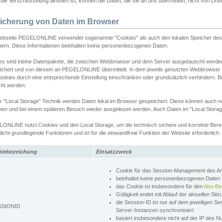
ie Verschlüsselung aktiviert ist, können die Daten, die sie an uns übermitteln, nicht von Dri
icherung von Daten im Browser
ebseite PEGELONLINE verwendet sogenannte "Cookies" als auch den lokalen Speicher des 
hern. Diese Informationen beinhalten keine personenbezogenen Daten.
es sind kleine Datenpakete, die zwischen Webbrowser und dem Server ausgetauscht werde
ichert und von diesem an PEGELONLINE übermittelt. In dem jeweils genutzten Webbrowser
ookies durch eine entsprechende Einstellung einschränken oder grundsätzlich verhindern. B
cht werden.
er "Local Storage" Technik werden Daten lokal im Browser gespeichert. Diese können auch 
hen und bei einem späteren Besuch wieder ausgelesen werden. Auch Daten im "Local Storag
ONLINE nutzt Cookies und den Local Storage, um die technisch sichere und korrekte Bereit
icht grundlegende Funktionen und ist für die einwandfreie Funktion der Website erforderlich.
kiebezeichung
Einsatzzweck
Cookie für das Session-Management des 
beinhaltet keine personenbezogenen Daten
das Cookie ist insbesondere für den
Abo-Be
Gültigkeit endet mit Ablauf der aktuellen Sit
die Session-ID ist nur auf dem jeweiligen Se
SSIONID
Server-Instanzen synchronisiert
basiert insbesondere nicht auf der IP des N