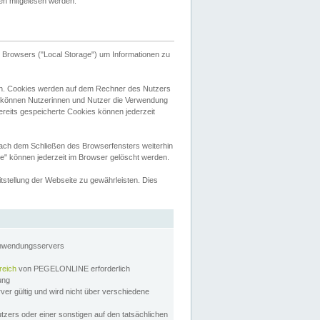
tten mitgelesen werden.
Browsers ("Local Storage") um Informationen zu
n. Cookies werden auf dem Rechner des Nutzers
 können Nutzerinnen und Nutzer die Verwendung
ereits gespeicherte Cookies können jederzeit
nach dem Schließen des Browserfensters weiterhin
e" können jederzeit im Browser gelöscht werden.
stellung der Webseite zu gewährleisten. Dies
Anwendungsservers
reich
von PEGELONLINE erforderlich
zung
rver gültig und wird nicht über verschiedene
utzers oder einer sonstigen auf den tatsächlichen