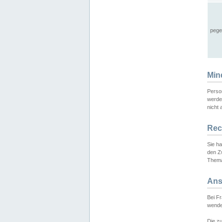
pege
Min
Perso
werde
nicht 
Rec
Sie h
den Z
Thema
Ans
Bei F
wende
Die zu