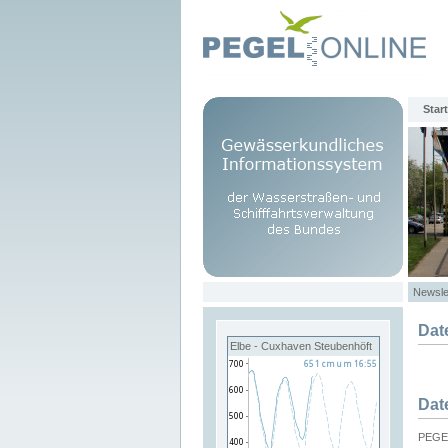
Start
Newsle
Dat
Elbe - Cuxhaven Steubenhöft
Dat
PEGEL