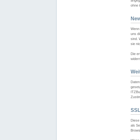
angeg
ohne i
New
Wenn 
uns d
sind.
sie ni
Die er
widerr
Wei
Daten,
gesetz
ITZBun
Zusti
SSL
Diese 
als S
Browse