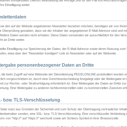
ebenen Kontaktdaten zwecks Bearbeitung der Anfrage und für den Fall von Anschlussfragen b
hre Einwilligung weiter.
sletterdaten
sie den auf der Website angebotenen Newsletter beziehen möchten, benötigen wir von Ihnen
ie Überprüfung gestatten, dass sie der Inhaber der angegebenen E-Mail-Adresse sind und m
 Weitere Daten werden nicht erhoben. Diese Daten verwenden wir ausschließlich für den Ver
cht an Dritte weiter.
teilte Einwilligung zur Speicherung der Daten, der E-Mail-Adresse sowie deren Nutzung zum
ufen, etwa über den "Newsletter kündigen"-Link im Newsletter oder auf der Webseite.
tergabe personenbezogener Daten an Dritte
 die beim Zugriff auf eine Webseite der Dienstleistung PEGELONLINE protokolliert worden sind
lich vorgeschrieben ist, durch eine Gerichtsentscheidung festgelegt oder die Weitergabe im Fa
d zur Rechts- oder Strafverfolgung erforderlich ist. Eine Weitergabe der Daten an Dritte zur 
mmung. Eine Weitergabe zu anderen nichtkommerziellen oder zu kommerziellen Zwecken erfol
- bzw. TLS-Verschlüsselung
Seite nutzt aus Gründen der Sicherheit und zum Schutz der Übertragung vertraulicher Inhalte
eitenbetreiber senden, eine SSL- bzw. TLS-Verschlüsselung. Eine verschlüsselte Verbindung 
rs von "http://" auf "https://" wechselt sowie am Schloss-Symbol in ihrer Browserzeile.