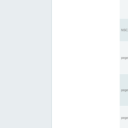
NSC_
pegel
pege
pegel