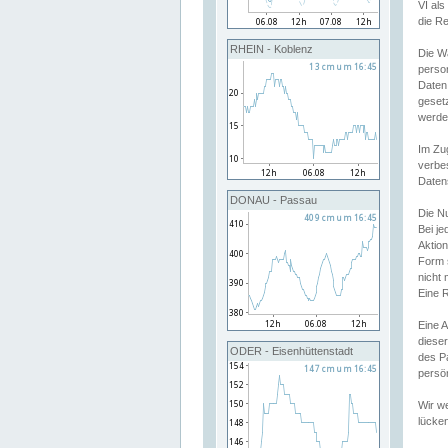
VI al
die R
RHEIN - Koblenz
Die W
perso
Daten
geset
werde
Im Zu
verbe
Daten
DONAU - Passau
Die N
Bei j
Aktion
Form 
nicht 
Eine R
Eine 
dieser
ODER - Eisenhüttenstadt
des P
persön
Wir we
lücken