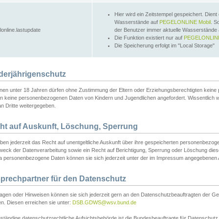
Hier wird ein Zeitstempel gespeichert. Dient
Wasserstände auf
PEGELONLINE Mobil
. S
lonline.lastupdate
der Benutzer immer aktuelle Wasserstände
Die Funktion existiert nur auf
PEGELONLINE
Die Speicherung erfolgt im "Local Storage"
derjährigenschutz
nen unter 18 Jahren dürfen ohne Zustimmung der Eltern oder Erziehungsberechtigten keine
n keine personenbezogenen Daten von Kindern und Jugendlichen angefordert. Wissentlich 
an Dritte weitergegeben.
ht auf Auskunft, Löschung, Sperrung
aben jederzeit das Recht auf unentgeltliche Auskunft über ihre gespeicherten personenbez
weck der Datenverarbeitung sowie ein Recht auf Berichtigung, Sperrung oder Löschung dies
 personenbezogene Daten können sie sich jederzeit unter der im Impressum angegebenen
prechpartner für den Datenschutz
ragen oder Hinweisen können sie sich jederzeit gern an den Datenschutzbeauftragten der Ge
n. Diesen erreichen sie unter:
DSB.GDWS@wsv.bund.de
ständige datenschutzrechtliche Aufsichtsbehörde ist die Bundesbeauftragte für Datenschutz u