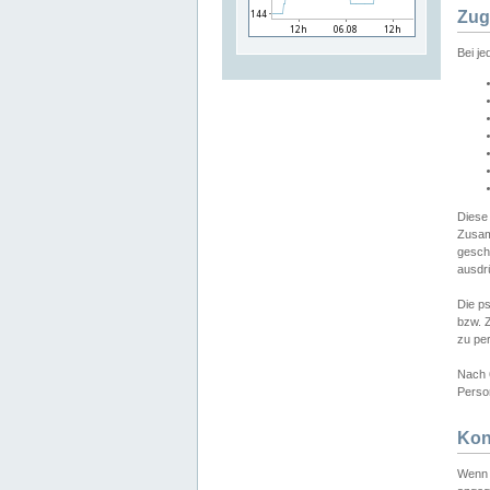
Zug
Bei j
Diese
Zusam
gesch
ausdrü
Die p
bzw. 
zu pe
Nach 
Person
Kon
Wenn 