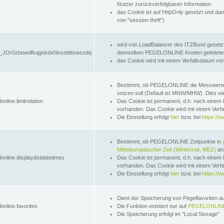
Nutzer zurückverfolgbaren Information
das Cookie ist auf HttpOnly gesetzt und dam
von "session theft")
wird von LoadBalancer des ITZBund gesetzt
JOr0zbowdfkqgskdxhlvsebttswszdq
demselben PEGELONLINE Knoten geleitetet w
das Cookie wird mit einem Verfallsdatum vo
Bestimmt, ob PEGELONLINE die Messwer
setzen soll (Default ist MNW/MHW). Dies wirk
online.limitrelation
Das Cookie ist permanent, d.h. nach einem 
vorhanden. Das Cookie wird mit einem Verfa
Die Einstellung erfolgt
hier
bzw. bei
https://w
Bestimmt, ob PEGELONLINE Zeitpunkte in
Mitteleuropäischer Zeit (Winterzeit, MEZ)
anz
lonline.displaydstdatetimes
Das Cookie ist permanent, d.h. nach einem 
vorhanden. Das Cookie wird mit einem Verfa
Die Einstellung erfolgt
hier
bzw. bei
https://w
Dient der Speicherung von Pegelfavoriten 
online.favorites
Die Funktion existiert nur auf
PEGELONLINE
Die Speicherung erfolgt im "Local Storage"