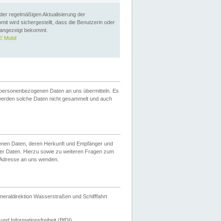
 der regelmäßigen Aktualisierung der
omit wird sichergestellt, dass die Benutzerin oder
 angezeigt bekommt.
 Mobil
 personenbezogenen Daten an uns übermitteln. Es
werden solche Daten nicht gesammelt und auch
ogenen Daten, deren Herkunft und Empfänger und
er Daten. Hierzu sowie zu weiteren Fragen zum
 Adresse an uns wenden.
neraldirektion Wasserstraßen und Schifffahrt
nd Informationsfreiheit (BfDI).