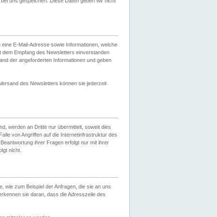
ei uns gespeichert. Diese Daten geben wir nicht
 eine E-Mail-Adresse sowie Informationen, welche
it dem Empfang des Newsletters einverstanden
sand der angeforderten Informationen und geben
 Versand des Newsletters können sie jederzeit
, werden an Dritte nur übermittelt, soweit dies
lle von Angriffen auf die Internetinfrastruktur des
Beantwortung ihrer Fragen erfolgt nur mit ihrer
gt nicht.
, wie zum Beispiel der Anfragen, die sie an uns
erkennen sie daran, dass die Adresszeile des