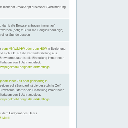
it nicht per JavaScript auslesbar (Verhinderung
, damit alle Browseranfragen immer auf
erden (nötig z.B. für die Ganglinienanzeige)
n einer Stunde gesetzt
te
zum MNW/MHW oder zum HSW
in Beziehung
t sich z.B. auf die Kartendarstellung aus.
Browserneustart ist die Einstellung immer noch
llsdatum von 1 Jahr angelegt.
ww.pegelmobil.de/gast/start#settings
gesetzlicher Zeit oder ganzjährig in
eigen soll (Standard ist die gesetzliche Zeit).
Browserneustart ist die Einstellung immer noch
llsdatum von 1 Jahr angelegt.
ww.pegelmobil.de/gast/start#settings
auf dem Endgerät des Users
 Mobil