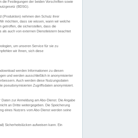
 die Festlegungen der beiden Vorschriften sowie
hutzgesetz (BDSG).
 (Produktion) nehmen den Schutz ihrer
ir möchten, dass sie wissen, wann wir welche
etroffen, die sicherstellen, dass die
 als auch von externen Dienstleistern beachtet
ologien, um unseren Service für sie zu
fehlen wir Ihnen, sich diese
endownload werden Informationen zu diesen
ogen und werden ausschließlich in anonymisierter
verbessern. Auch werden diese Nutzungsdaten
ie pseudonymisierten Zugriffsdaten anonymisiert.
her Daten zur Anmeldung am Abo-Dienst. Die Angabe
 nicht an Dritte weitergegeben. Die Speicherung
dung eines Nutzers vom Abo-Dienst werden seine
il) Sicherheitslücken aufweisen kann. Ein