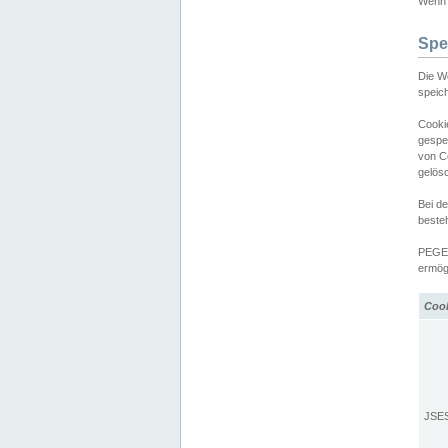
Wenn d
Spe
Die W
speic
Cooki
gespe
von C
gelös
Bei d
beste
PEGEL
ermögl
Coo
JSE