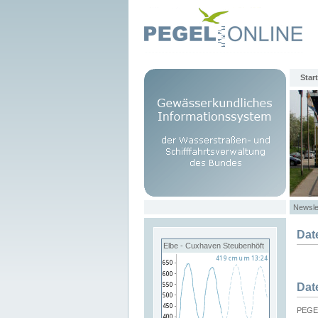
Start
Newsle
Dat
Elbe - Cuxhaven Steubenhöft
Dat
PEGEL