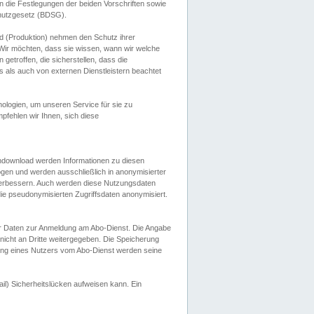
 die Festlegungen der beiden Vorschriften sowie
hutzgesetz (BDSG).
 (Produktion) nehmen den Schutz ihrer
ir möchten, dass sie wissen, wann wir welche
etroffen, die sicherstellen, dass die
 als auch von externen Dienstleistern beachtet
ologien, um unseren Service für sie zu
fehlen wir Ihnen, sich diese
endownload werden Informationen zu diesen
ogen und werden ausschließlich in anonymisierter
verbessern. Auch werden diese Nutzungsdaten
ie pseudonymisierten Zugriffsdaten anonymisiert.
her Daten zur Anmeldung am Abo-Dienst. Die Angabe
 nicht an Dritte weitergegeben. Die Speicherung
dung eines Nutzers vom Abo-Dienst werden seine
il) Sicherheitslücken aufweisen kann. Ein