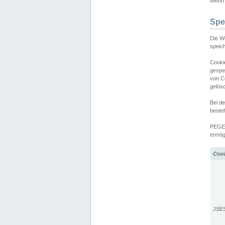
Wenn d
Spe
Die W
speic
Cooki
gespe
von C
gelös
Bei d
beste
PEGEL
ermögl
Coo
JSE