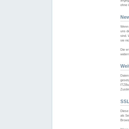
angeg
ohne i
New
Wenn 
uns d
sind.
sie ni
Die er
widerr
Wei
Daten,
gesetz
ITZBun
Zusti
SSL
Diese 
als S
Browse