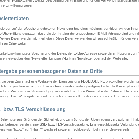
ebenen Kontaktdaten zwecks Bearbeitung der Anfrage und für den Fall von Anschlussfragen b
hre Einwilligung weiter.
sletterdaten
sie den auf der Website angebotenen Newsletter beziehen möchten, benötigen wir von Ihnen
ie Überprüfung gestatten, dass sie der Inhaber der angegebenen E-Mail-Adresse sind und m
 Weitere Daten werden nicht erhoben. Diese Daten verwenden wir ausschließlich für den Ver
cht an Dritte weiter.
teilte Einwilligung zur Speicherung der Daten, der E-Mail-Adresse sowie deren Nutzung zum
ufen, etwa über den "Newsletter kündigen"-Link im Newsletter oder auf der Webseite.
tergabe personenbezogener Daten an Dritte
 die beim Zugriff auf eine Webseite der Dienstleistung PEGELONLINE protokolliert worden sind
lich vorgeschrieben ist, durch eine Gerichtsentscheidung festgelegt oder die Weitergabe im Fa
d zur Rechts- oder Strafverfolgung erforderlich ist. Eine Weitergabe der Daten an Dritte zur 
mmung. Eine Weitergabe zu anderen nichtkommerziellen oder zu kommerziellen Zwecken erfol
- bzw. TLS-Verschlüsselung
Seite nutzt aus Gründen der Sicherheit und zum Schutz der Übertragung vertraulicher Inhalte
eitenbetreiber senden, eine SSL- bzw. TLS-Verschlüsselung. Eine verschlüsselte Verbindung 
rs von "http://" auf "https://" wechselt sowie am Schloss-Symbol in ihrer Browserzeile.