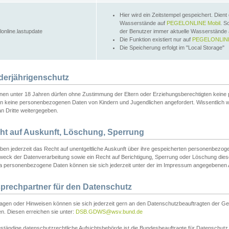
Hier wird ein Zeitstempel gespeichert. Dient
Wasserstände auf
PEGELONLINE Mobil
. S
lonline.lastupdate
der Benutzer immer aktuelle Wasserstände
Die Funktion existiert nur auf
PEGELONLINE
Die Speicherung erfolgt im "Local Storage"
derjährigenschutz
nen unter 18 Jahren dürfen ohne Zustimmung der Eltern oder Erziehungsberechtigten keine
n keine personenbezogenen Daten von Kindern und Jugendlichen angefordert. Wissentlich 
an Dritte weitergegeben.
ht auf Auskunft, Löschung, Sperrung
aben jederzeit das Recht auf unentgeltliche Auskunft über ihre gespeicherten personenbez
weck der Datenverarbeitung sowie ein Recht auf Berichtigung, Sperrung oder Löschung dies
 personenbezogene Daten können sie sich jederzeit unter der im Impressum angegebenen
prechpartner für den Datenschutz
ragen oder Hinweisen können sie sich jederzeit gern an den Datenschutzbeauftragten der Ge
n. Diesen erreichen sie unter:
DSB.GDWS@wsv.bund.de
ständige datenschutzrechtliche Aufsichtsbehörde ist die Bundesbeauftragte für Datenschutz u