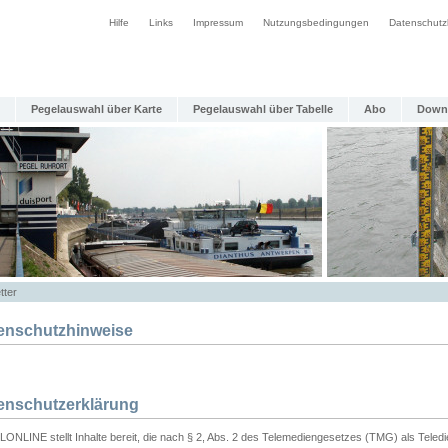
Hilfe
Links
Impressum
Nutzungsbedingungen
Datenschutz
Pegelauswahl über Karte
Pegelauswahl über Tabelle
Abo
Down
tter
enschutzhinweise
enschutzerklärung
ONLINE stellt Inhalte bereit, die nach § 2, Abs. 2 des Telemediengesetzes (TMG) als Teled