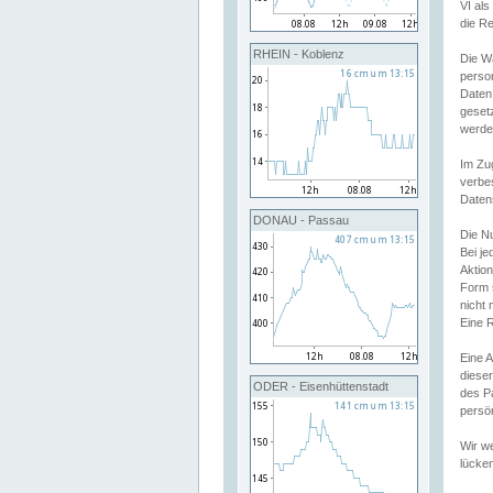
VI al
die R
RHEIN - Koblenz
Die W
perso
Daten
geset
werde
Im Zu
verbe
Daten
DONAU - Passau
Die N
Bei j
Aktion
Form 
nicht 
Eine R
Eine 
dieser
ODER - Eisenhüttenstadt
des P
persön
Wir we
lücken