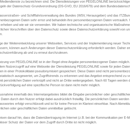
s Mediendienste zu bezeichnen sind. Die Dienstleistungen von PEGELONLINE berücksichtigen
egeln der Datenschutz-Grundverordnung (DS-GVO, EU 2016/679) und dem Bundesdatensc
asserstraßen- und Schifffahrtsverwaltung des Bundes (WSV, Herausgeber) und das ITZBund
nenbezogenen Daten sehr ernst und behandeln ihre personenbezogenen Daten vertraulich. W
 erheben und wie wir sie verwenden. Wir haben technische und organisatorische Maßnahmen g
zlichen Vorschriften über den Datenschutz sowie diese Datenschutzerklärung sowohl von uns
n.
ge der Weiterentwicklung unserer Webseiten, Services und der Implementierung neuer Techn
ssern, können auch Änderungen dieser Datenschutzerklärung erforderlich werden. Daher emp
schutzerklärung ab und zu erneut durchzulesen.
utzung von PEGELONLINE ist in der Regel ohne Angabe personenbezogener Daten möglich.
edem Nutzerzugriff auf eine Webseite der Dienstleistung PEGELONLINE sowie für jeden Dat
en in einer Protokolldatei pseudonymisiert gespeichert. Diese Daten sind nicht personenbez
statistisch ausgewertet, um Zugriffstrends zu erkennen und das Angebot entsprechend zu 
mit persönlichen Daten verknüpft und nicht an Dritte weitergegeben. Nach 60 Tagen werden d
ückverfolgung auf eine spezifische Person ist dann nicht mehr möglich.
Ausnahme innerhalb des Internetangebotes bildet die Eingabe persönlicher oder geschäftlic
 Daten durch den Nutzer erfolgt dabei ausdrücklich freiwillig. Die persönlichen Daten werden
asswortes erfolgt verschlüsselt und ist für keine Person im Klartext einsehbar. Nach Abmel
lichen oder geschäftlichen Daten unmittelbar gelöscht.
isen darauf hin, dass die Datenübertragung im Internet (z.B. bei der Kommunikation per E-Ma
loser Schutz der Daten vor dem Zugriff durch Dritte ist nicht möglich.