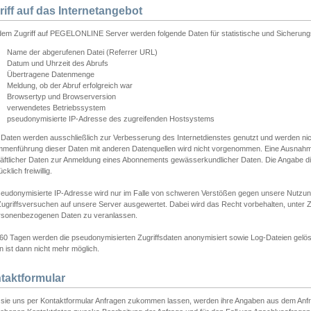
riff auf das Internetangebot
edem Zugriff auf PEGELONLINE Server werden folgende Daten für statistische und Sicherun
Name der abgerufenen Datei (Referrer URL)
Datum und Uhrzeit des Abrufs
Übertragene Datenmenge
Meldung, ob der Abruf erfolgreich war
Browsertyp und Browserversion
verwendetes Betriebssystem
pseudonymisierte IP-Adresse des zugreifenden Hostsystems
 Daten werden ausschließlich zur Verbesserung des Internetdienstes genutzt und werden ni
menführung dieser Daten mit anderen Datenquellen wird nicht vorgenommen. Eine Ausnahme 
äftlicher Daten zur Anmeldung eines Abonnements gewässerkundlicher Daten. Die Angabe die
cklich freiwillig.
seudonymisierte IP-Adresse wird nur im Falle von schweren Verstößen gegen unsere Nutzun
Zugriffsversuchen auf unsere Server ausgewertet. Dabei wird das Recht vorbehalten, unter Z
rsonenbezogenen Daten zu veranlassen.
60 Tagen werden die pseudonymisierten Zugriffsdaten anonymisiert sowie Log-Dateien gelösc
 ist dann nicht mehr möglich.
taktformular
sie uns per Kontaktformular Anfragen zukommen lassen, werden ihre Angaben aus dem Anfrag