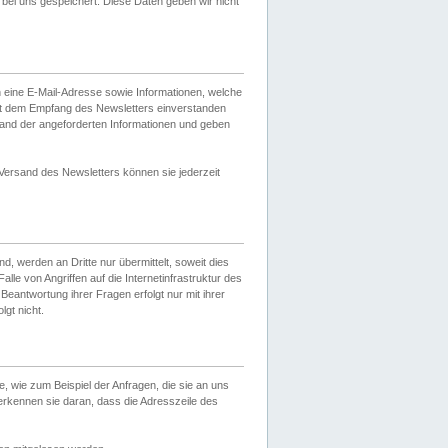
ei uns gespeichert. Diese Daten geben wir nicht
 eine E-Mail-Adresse sowie Informationen, welche
it dem Empfang des Newsletters einverstanden
sand der angeforderten Informationen und geben
 Versand des Newsletters können sie jederzeit
, werden an Dritte nur übermittelt, soweit dies
lle von Angriffen auf die Internetinfrastruktur des
Beantwortung ihrer Fragen erfolgt nur mit ihrer
gt nicht.
, wie zum Beispiel der Anfragen, die sie an uns
erkennen sie daran, dass die Adresszeile des