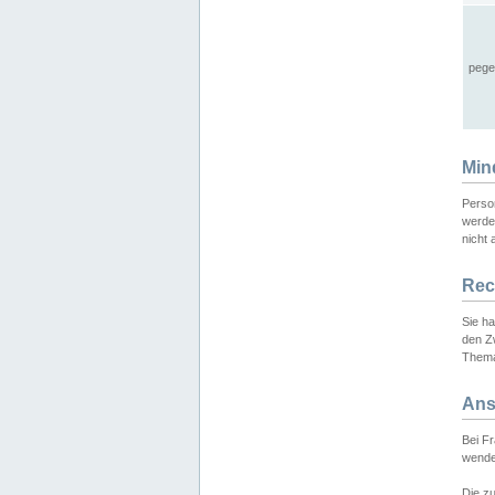
pege
Min
Perso
werde
nicht 
Rec
Sie h
den Z
Thema
Ans
Bei F
wende
Die zu