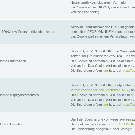
Nutzer zurückverfolgbaren Information
das Cookie ist auf HttpOnly gesetzt und dam
von "session theft")
wird von LoadBalancer des ITZBund gesetzt
JOr0zbowdfkqgskdxhlvsebttswszdq
demselben PEGELONLINE Knoten geleitetet w
das Cookie wird mit einem Verfallsdatum vo
Bestimmt, ob PEGELONLINE die Messwer
setzen soll (Default ist MNW/MHW). Dies wirk
online.limitrelation
Das Cookie ist permanent, d.h. nach einem 
vorhanden. Das Cookie wird mit einem Verfa
Die Einstellung erfolgt
hier
bzw. bei
https://w
Bestimmt, ob PEGELONLINE Zeitpunkte in
Mitteleuropäischer Zeit (Winterzeit, MEZ)
anz
lonline.displaydstdatetimes
Das Cookie ist permanent, d.h. nach einem 
vorhanden. Das Cookie wird mit einem Verfa
Die Einstellung erfolgt
hier
bzw. bei
https://w
Dient der Speicherung von Pegelfavoriten 
online.favorites
Die Funktion existiert nur auf
PEGELONLINE
Die Speicherung erfolgt im "Local Storage"