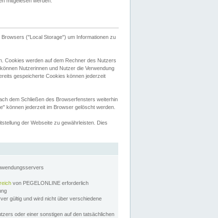
tten mitgelesen werden.
Browsers ("Local Storage") um Informationen zu
n. Cookies werden auf dem Rechner des Nutzers
 können Nutzerinnen und Nutzer die Verwendung
ereits gespeicherte Cookies können jederzeit
nach dem Schließen des Browserfensters weiterhin
e" können jederzeit im Browser gelöscht werden.
stellung der Webseite zu gewährleisten. Dies
Anwendungsservers
reich
von PEGELONLINE erforderlich
zung
rver gültig und wird nicht über verschiedene
utzers oder einer sonstigen auf den tatsächlichen