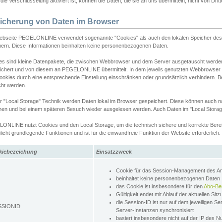
ie Verschlüsselung aktiviert ist, können die Daten, die sie an uns übermitteln, nicht von Dri
icherung von Daten im Browser
ebseite PEGELONLINE verwendet sogenannte "Cookies" als auch den lokalen Speicher des 
hern. Diese Informationen beinhalten keine personenbezogenen Daten.
es sind kleine Datenpakete, die zwischen Webbrowser und dem Server ausgetauscht werde
ichert und von diesem an PEGELONLINE übermittelt. In dem jeweils genutzten Webbrowser
ookies durch eine entsprechende Einstellung einschränken oder grundsätzlich verhindern. B
cht werden.
er "Local Storage" Technik werden Daten lokal im Browser gespeichert. Diese können auch 
hen und bei einem späteren Besuch wieder ausgelesen werden. Auch Daten im "Local Storag
ONLINE nutzt Cookies und den Local Storage, um die technisch sichere und korrekte Bereit
icht grundlegende Funktionen und ist für die einwandfreie Funktion der Website erforderlich.
kiebezeichung
Einsatzzweck
Cookie für das Session-Management des 
beinhaltet keine personenbezogenen Daten
das Cookie ist insbesondere für den
Abo-Be
Gültigkeit endet mit Ablauf der aktuellen Sit
die Session-ID ist nur auf dem jeweiligen Se
SSIONID
Server-Instanzen synchronisiert
basiert insbesondere nicht auf der IP des N