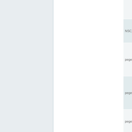
NSC_
pegel
pege
pegel