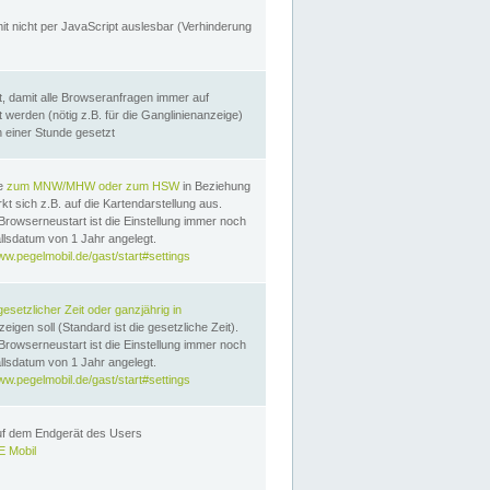
it nicht per JavaScript auslesbar (Verhinderung
, damit alle Browseranfragen immer auf
erden (nötig z.B. für die Ganglinienanzeige)
n einer Stunde gesetzt
te
zum MNW/MHW oder zum HSW
in Beziehung
t sich z.B. auf die Kartendarstellung aus.
Browserneustart ist die Einstellung immer noch
llsdatum von 1 Jahr angelegt.
ww.pegelmobil.de/gast/start#settings
gesetzlicher Zeit oder ganzjährig in
eigen soll (Standard ist die gesetzliche Zeit).
Browserneustart ist die Einstellung immer noch
llsdatum von 1 Jahr angelegt.
ww.pegelmobil.de/gast/start#settings
auf dem Endgerät des Users
 Mobil