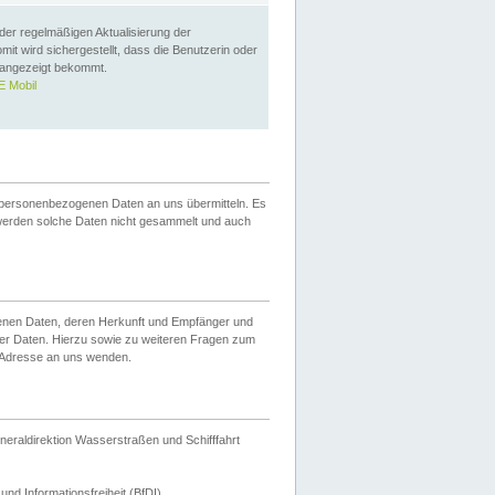
 der regelmäßigen Aktualisierung der
omit wird sichergestellt, dass die Benutzerin oder
 angezeigt bekommt.
 Mobil
 personenbezogenen Daten an uns übermitteln. Es
werden solche Daten nicht gesammelt und auch
ogenen Daten, deren Herkunft und Empfänger und
er Daten. Hierzu sowie zu weiteren Fragen zum
 Adresse an uns wenden.
neraldirektion Wasserstraßen und Schifffahrt
nd Informationsfreiheit (BfDI).