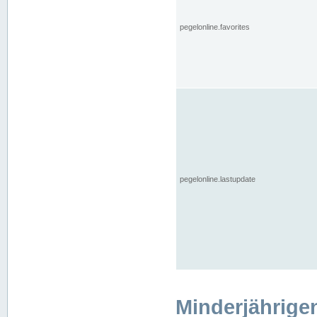
pegelonline.favorites
pegelonline.lastupdate
Minderjährige