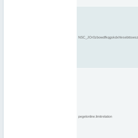
NSC_JOr0zbowdfkqgskdxhlvsebttsws
pegelonline.limitrelation