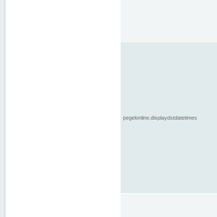
pegelonline.displaydstdatetimes