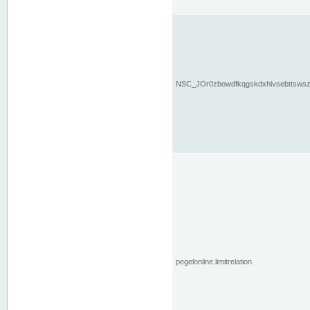
NSC_JOr0zbowdfkqgskdxhlvsebttsws
pegelonline.limitrelation