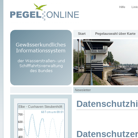
Hilfe
Link
Start
Pegelauswahl über Karte
Newsletter
Datenschutzh
Elbe - Cuxhaven Steubenhöft
Datenschutzer