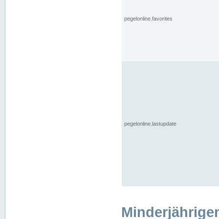
pegelonline.favorites
pegelonline.lastupdate
Minderjährige