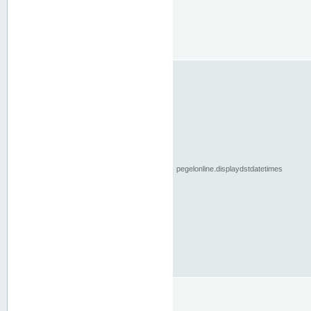
pegelonline.displaydstdatetimes