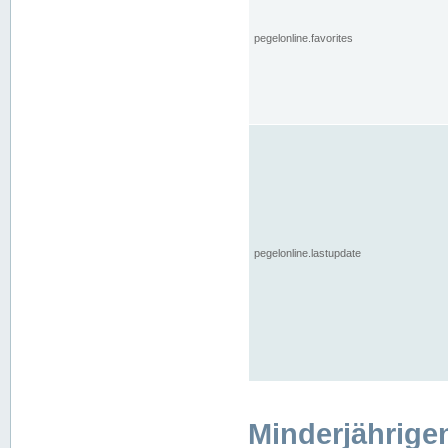
pegelonline.favorites
pegelonline.lastupdate
Minderjährige