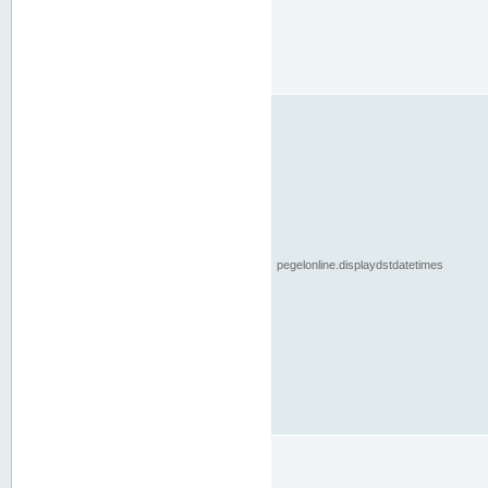
pegelonline.displaydstdatetimes