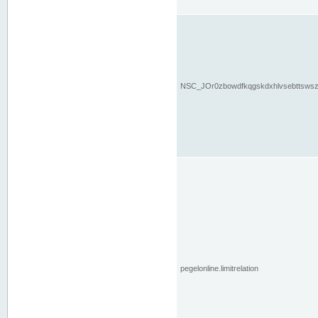
NSC_JOr0zbowdfkqgskdxhlvsebttsws
pegelonline.limitrelation