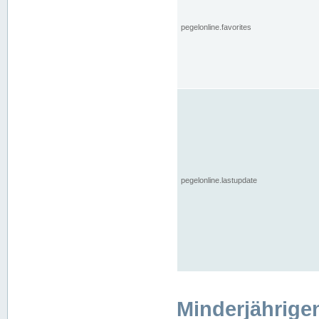
pegelonline.favorites
pegelonline.lastupdate
Minderjährige