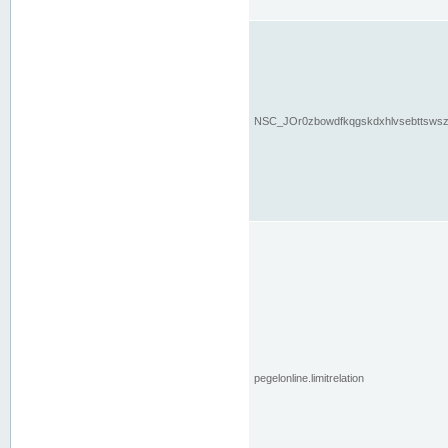
NSC_JOr0zbowdfkqgskdxhlvsebttsws
pegelonline.limitrelation