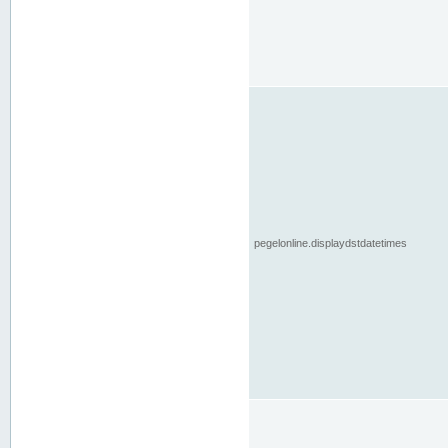
pegelonline.displaydstdatetimes