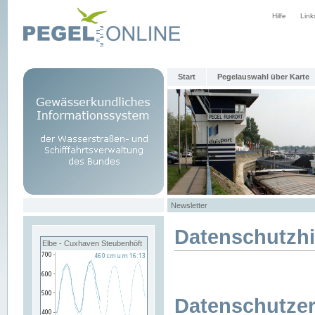
Hilfe
Link
Start
Pegelauswahl über Karte
Newsletter
Datenschutzh
Elbe - Cuxhaven Steubenhöft
Datenschutzer