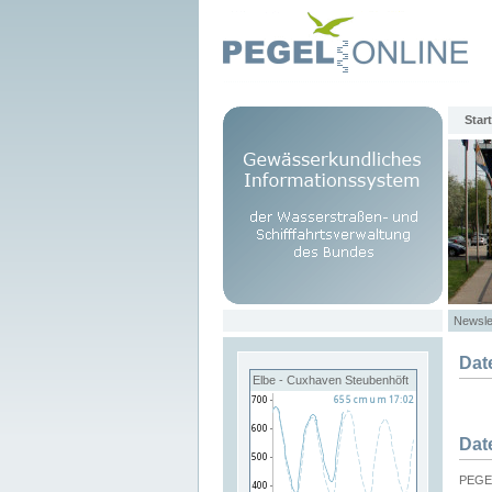
Start
Newsle
Dat
Elbe - Cuxhaven Steubenhöft
Dat
PEGEL