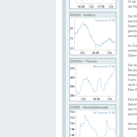
VI al
die R
RHEIN - Koblenz
Die W
perso
Daten
geset
werde
Im Zu
verbe
Daten
DONAU - Passau
Die N
Bei j
Aktion
Form 
nicht 
Eine R
Eine 
dieser
ODER - Eisenhüttenstadt
des P
persön
Wir we
lücken