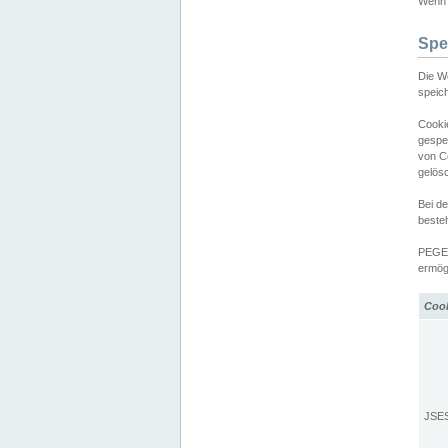
Wenn d
Spe
Die W
speic
Cooki
gespe
von C
gelös
Bei d
beste
PEGEL
ermögl
Coo
JSE