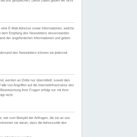
ei uns gespeichert. Diese Daten geben wir nicht
 eine E-Mail-Adresse sowie Informationen, welche
it dem Empfang des Newsletters einverstanden
sand der angeforderten Informationen und geben
 Versand des Newsletters können sie jederzeit
, werden an Dritte nur übermittelt, soweit dies
lle von Angriffen auf die Internetinfrastruktur des
Beantwortung ihrer Fragen erfolgt nur mit ihrer
gt nicht.
, wie zum Beispiel der Anfragen, die sie an uns
erkennen sie daran, dass die Adresszeile des