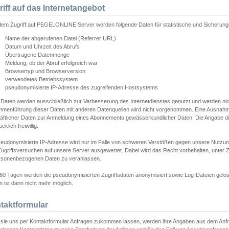
riff auf das Internetangebot
edem Zugriff auf PEGELONLINE Server werden folgende Daten für statistische und Sicherun
Name der abgerufenen Datei (Referrer URL)
Datum und Uhrzeit des Abrufs
Übertragene Datenmenge
Meldung, ob der Abruf erfolgreich war
Browsertyp und Browserversion
verwendetes Betriebssystem
pseudonymisierte IP-Adresse des zugreifenden Hostsystems
 Daten werden ausschließlich zur Verbesserung des Internetdienstes genutzt und werden ni
menführung dieser Daten mit anderen Datenquellen wird nicht vorgenommen. Eine Ausnahme 
äftlicher Daten zur Anmeldung eines Abonnements gewässerkundlicher Daten. Die Angabe die
cklich freiwillig.
seudonymisierte IP-Adresse wird nur im Falle von schweren Verstößen gegen unsere Nutzun
Zugriffsversuchen auf unsere Server ausgewertet. Dabei wird das Recht vorbehalten, unter Z
rsonenbezogenen Daten zu veranlassen.
60 Tagen werden die pseudonymisierten Zugriffsdaten anonymisiert sowie Log-Dateien gelösc
 ist dann nicht mehr möglich.
taktformular
sie uns per Kontaktformular Anfragen zukommen lassen, werden ihre Angaben aus dem Anfrag