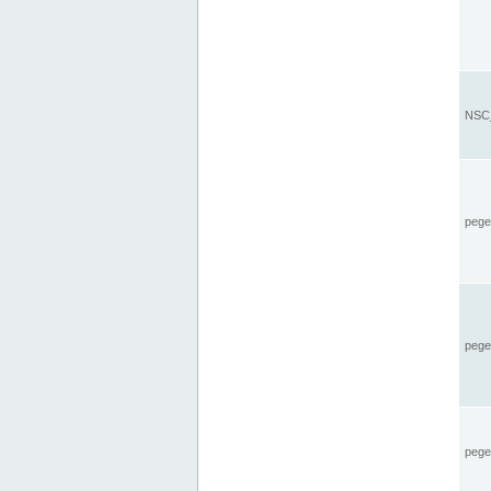
NSC_
pegel
pege
pegel