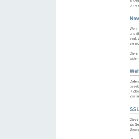
angeg
ohne i
New
Wenn 
uns d
sind.
sie ni
Die er
widerr
Wei
Daten,
gesetz
ITZBun
Zusti
SSL
Diese 
als S
Browse