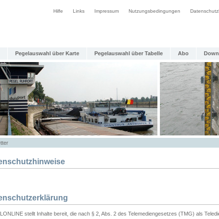
Hilfe
Links
Impressum
Nutzungsbedingungen
Datenschutz
Pegelauswahl über Karte
Pegelauswahl über Tabelle
Abo
Down
tter
enschutzhinweise
enschutzerklärung
ONLINE stellt Inhalte bereit, die nach § 2, Abs. 2 des Telemediengesetzes (TMG) als Teled