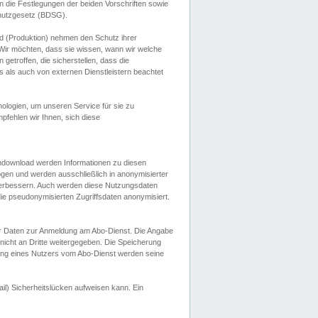
 die Festlegungen der beiden Vorschriften sowie
hutzgesetz (BDSG).
 (Produktion) nehmen den Schutz ihrer
ir möchten, dass sie wissen, wann wir welche
etroffen, die sicherstellen, dass die
 als auch von externen Dienstleistern beachtet
ologien, um unseren Service für sie zu
fehlen wir Ihnen, sich diese
endownload werden Informationen zu diesen
ogen und werden ausschließlich in anonymisierter
verbessern. Auch werden diese Nutzungsdaten
ie pseudonymisierten Zugriffsdaten anonymisiert.
her Daten zur Anmeldung am Abo-Dienst. Die Angabe
 nicht an Dritte weitergegeben. Die Speicherung
dung eines Nutzers vom Abo-Dienst werden seine
il) Sicherheitslücken aufweisen kann. Ein