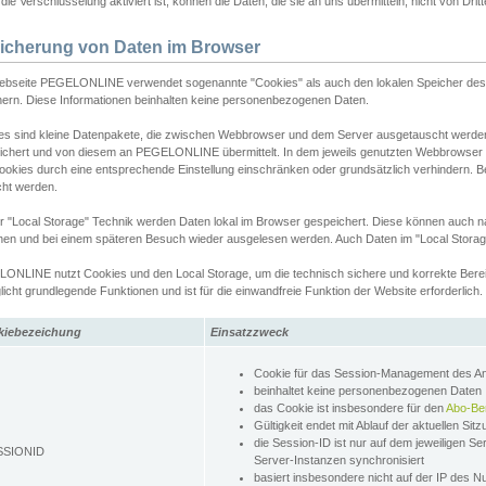
ie Verschlüsselung aktiviert ist, können die Daten, die sie an uns übermitteln, nicht von Dri
icherung von Daten im Browser
ebseite PEGELONLINE verwendet sogenannte "Cookies" als auch den lokalen Speicher des 
hern. Diese Informationen beinhalten keine personenbezogenen Daten.
es sind kleine Datenpakete, die zwischen Webbrowser und dem Server ausgetauscht werde
ichert und von diesem an PEGELONLINE übermittelt. In dem jeweils genutzten Webbrowser
ookies durch eine entsprechende Einstellung einschränken oder grundsätzlich verhindern. B
cht werden.
er "Local Storage" Technik werden Daten lokal im Browser gespeichert. Diese können auch 
hen und bei einem späteren Besuch wieder ausgelesen werden. Auch Daten im "Local Storag
ONLINE nutzt Cookies und den Local Storage, um die technisch sichere und korrekte Bereit
icht grundlegende Funktionen und ist für die einwandfreie Funktion der Website erforderlich.
kiebezeichung
Einsatzzweck
Cookie für das Session-Management des 
beinhaltet keine personenbezogenen Daten
das Cookie ist insbesondere für den
Abo-Be
Gültigkeit endet mit Ablauf der aktuellen Sit
die Session-ID ist nur auf dem jeweiligen Se
SSIONID
Server-Instanzen synchronisiert
basiert insbesondere nicht auf der IP des N