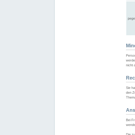
pege
Min
Perso
werde
nicht 
Rec
Sie h
den Z
Thema
Ans
Bei F
wende
Die zu