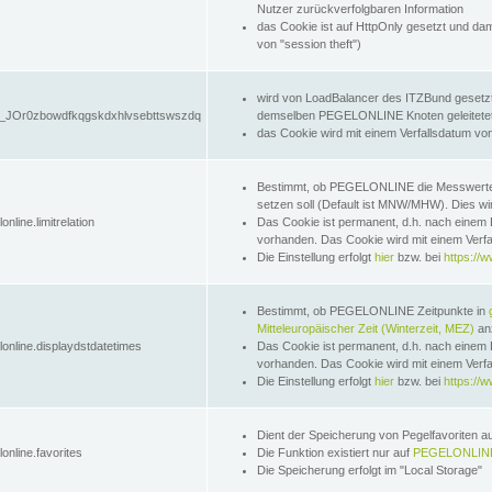
Nutzer zurückverfolgbaren Information
das Cookie ist auf HttpOnly gesetzt und dam
von "session theft")
wird von LoadBalancer des ITZBund gesetzt
JOr0zbowdfkqgskdxhlvsebttswszdq
demselben PEGELONLINE Knoten geleitetet w
das Cookie wird mit einem Verfallsdatum vo
Bestimmt, ob PEGELONLINE die Messwer
setzen soll (Default ist MNW/MHW). Dies wirk
online.limitrelation
Das Cookie ist permanent, d.h. nach einem 
vorhanden. Das Cookie wird mit einem Verfa
Die Einstellung erfolgt
hier
bzw. bei
https://w
Bestimmt, ob PEGELONLINE Zeitpunkte in
Mitteleuropäischer Zeit (Winterzeit, MEZ)
anz
lonline.displaydstdatetimes
Das Cookie ist permanent, d.h. nach einem 
vorhanden. Das Cookie wird mit einem Verfa
Die Einstellung erfolgt
hier
bzw. bei
https://w
Dient der Speicherung von Pegelfavoriten 
online.favorites
Die Funktion existiert nur auf
PEGELONLINE
Die Speicherung erfolgt im "Local Storage"