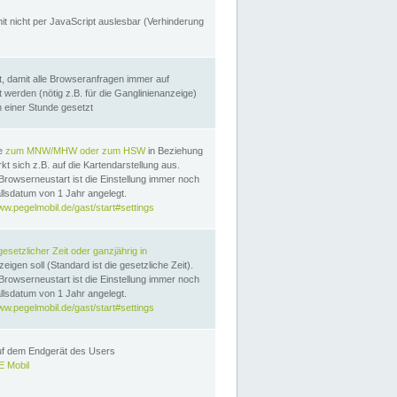
it nicht per JavaScript auslesbar (Verhinderung
, damit alle Browseranfragen immer auf
erden (nötig z.B. für die Ganglinienanzeige)
n einer Stunde gesetzt
te
zum MNW/MHW oder zum HSW
in Beziehung
t sich z.B. auf die Kartendarstellung aus.
Browserneustart ist die Einstellung immer noch
llsdatum von 1 Jahr angelegt.
ww.pegelmobil.de/gast/start#settings
gesetzlicher Zeit oder ganzjährig in
eigen soll (Standard ist die gesetzliche Zeit).
Browserneustart ist die Einstellung immer noch
llsdatum von 1 Jahr angelegt.
ww.pegelmobil.de/gast/start#settings
auf dem Endgerät des Users
 Mobil