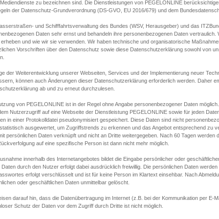
s Mediendienste zu bezeichnen sind. Die Dienstleistungen von PEGELONLINE berücksichtigen
egeln der Datenschutz-Grundverordnung (DS-GVO, EU 2016/679) und dem Bundesdatensc
asserstraßen- und Schifffahrtsverwaltung des Bundes (WSV, Herausgeber) und das ITZBund
nenbezogenen Daten sehr ernst und behandeln ihre personenbezogenen Daten vertraulich. W
 erheben und wie wir sie verwenden. Wir haben technische und organisatorische Maßnahmen g
zlichen Vorschriften über den Datenschutz sowie diese Datenschutzerklärung sowohl von uns
n.
ge der Weiterentwicklung unserer Webseiten, Services und der Implementierung neuer Techn
ssern, können auch Änderungen dieser Datenschutzerklärung erforderlich werden. Daher emp
schutzerklärung ab und zu erneut durchzulesen.
utzung von PEGELONLINE ist in der Regel ohne Angabe personenbezogener Daten möglich.
edem Nutzerzugriff auf eine Webseite der Dienstleistung PEGELONLINE sowie für jeden Dat
en in einer Protokolldatei pseudonymisiert gespeichert. Diese Daten sind nicht personenbez
statistisch ausgewertet, um Zugriffstrends zu erkennen und das Angebot entsprechend zu 
mit persönlichen Daten verknüpft und nicht an Dritte weitergegeben. Nach 60 Tagen werden d
ückverfolgung auf eine spezifische Person ist dann nicht mehr möglich.
Ausnahme innerhalb des Internetangebotes bildet die Eingabe persönlicher oder geschäftlic
 Daten durch den Nutzer erfolgt dabei ausdrücklich freiwillig. Die persönlichen Daten werden
asswortes erfolgt verschlüsselt und ist für keine Person im Klartext einsehbar. Nach Abmel
lichen oder geschäftlichen Daten unmittelbar gelöscht.
isen darauf hin, dass die Datenübertragung im Internet (z.B. bei der Kommunikation per E-Ma
loser Schutz der Daten vor dem Zugriff durch Dritte ist nicht möglich.