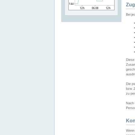
Zug
Bei j
Diese
Zusam
gesch
ausdrü
Die p
bzw. 
zu pe
Nach 
Person
Kon
Wenn 