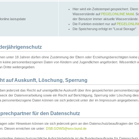
Hier wird ein Zeitstempel gespeichert. Dient
Wasserstände auf
PEGELONLINE Mobil
. S
lonline.lastupdate
der Benutzer immer aktuelle Wasserstände
Die Funktion existiert nur auf
PEGELONLINE
Die Speicherung erfolgt im "Local Storage"
derjährigenschutz
nen unter 18 Jahren dürfen ohne Zustimmung der Eltern oder Erziehungsberechtigten keine
n keine personenbezogenen Daten von Kindern und Jugendlichen angefordert. Wissentlich 
an Dritte weitergegeben.
ht auf Auskunft, Löschung, Sperrung
aben jederzeit das Recht auf unentgeltliche Auskunft über ihre gespeicherten personenbez
weck der Datenverarbeitung sowie ein Recht auf Berichtigung, Sperrung oder Löschung dies
 personenbezogene Daten können sie sich jederzeit unter der im Impressum angegebenen
prechpartner für den Datenschutz
ragen oder Hinweisen können sie sich jederzeit gern an den Datenschutzbeauftragten der Ge
n. Diesen erreichen sie unter:
DSB.GDWS@wsv.bund.de
ständige datenschutzrechtliche Aufsichtsbehörde ist die Bundesbeauftragte für Datenschutz u