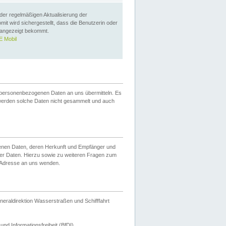
 der regelmäßigen Aktualisierung der
omit wird sichergestellt, dass die Benutzerin oder
 angezeigt bekommt.
 Mobil
 personenbezogenen Daten an uns übermitteln. Es
werden solche Daten nicht gesammelt und auch
ogenen Daten, deren Herkunft und Empfänger und
er Daten. Hierzu sowie zu weiteren Fragen zum
 Adresse an uns wenden.
neraldirektion Wasserstraßen und Schifffahrt
nd Informationsfreiheit (BfDI).