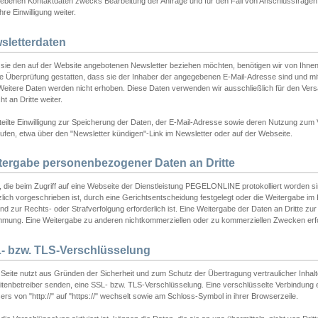
ebenen Kontaktdaten zwecks Bearbeitung der Anfrage und für den Fall von Anschlussfragen b
hre Einwilligung weiter.
sletterdaten
sie den auf der Website angebotenen Newsletter beziehen möchten, benötigen wir von Ihnen
ie Überprüfung gestatten, dass sie der Inhaber der angegebenen E-Mail-Adresse sind und m
 Weitere Daten werden nicht erhoben. Diese Daten verwenden wir ausschließlich für den Ver
cht an Dritte weiter.
teilte Einwilligung zur Speicherung der Daten, der E-Mail-Adresse sowie deren Nutzung zum
ufen, etwa über den "Newsletter kündigen"-Link im Newsletter oder auf der Webseite.
tergabe personenbezogener Daten an Dritte
 die beim Zugriff auf eine Webseite der Dienstleistung PEGELONLINE protokolliert worden sind
lich vorgeschrieben ist, durch eine Gerichtsentscheidung festgelegt oder die Weitergabe im Fa
d zur Rechts- oder Strafverfolgung erforderlich ist. Eine Weitergabe der Daten an Dritte zur 
mmung. Eine Weitergabe zu anderen nichtkommerziellen oder zu kommerziellen Zwecken erfol
- bzw. TLS-Verschlüsselung
Seite nutzt aus Gründen der Sicherheit und zum Schutz der Übertragung vertraulicher Inhalte
eitenbetreiber senden, eine SSL- bzw. TLS-Verschlüsselung. Eine verschlüsselte Verbindung 
rs von "http://" auf "https://" wechselt sowie am Schloss-Symbol in ihrer Browserzeile.