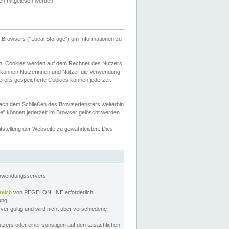
tten mitgelesen werden.
Browsers ("Local Storage") um Informationen zu
n. Cookies werden auf dem Rechner des Nutzers
 können Nutzerinnen und Nutzer die Verwendung
ereits gespeicherte Cookies können jederzeit
nach dem Schließen des Browserfensters weiterhin
e" können jederzeit im Browser gelöscht werden.
stellung der Webseite zu gewährleisten. Dies
Anwendungsservers
reich
von PEGELONLINE erforderlich
zung
rver gültig und wird nicht über verschiedene
utzers oder einer sonstigen auf den tatsächlichen