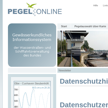
Hilfe
Link
Start
Pegelauswahl über Karte
Newsletter
Datenschutzh
Elbe - Cuxhaven Steubenhöft
Datenschutzer