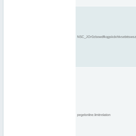
NSC_JOr0zbowdfkqgskdxhlvsebttsws
pegelonline.limitrelation