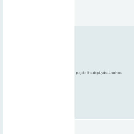
pegelonline.displaydstdatetimes