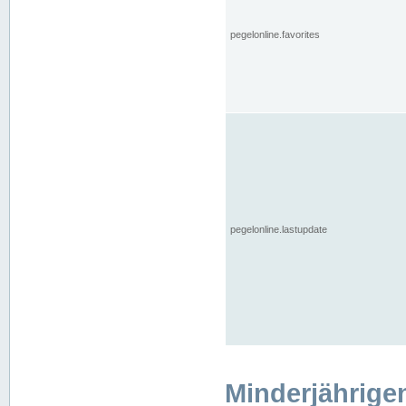
pegelonline.favorites
pegelonline.lastupdate
Minderjährige