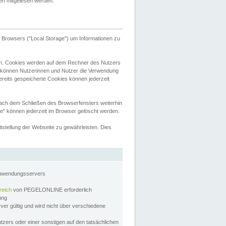
tten mitgelesen werden.
Browsers ("Local Storage") um Informationen zu
n. Cookies werden auf dem Rechner des Nutzers
 können Nutzerinnen und Nutzer die Verwendung
ereits gespeicherte Cookies können jederzeit
nach dem Schließen des Browserfensters weiterhin
e" können jederzeit im Browser gelöscht werden.
stellung der Webseite zu gewährleisten. Dies
Anwendungsservers
reich
von PEGELONLINE erforderlich
zung
rver gültig und wird nicht über verschiedene
utzers oder einer sonstigen auf den tatsächlichen