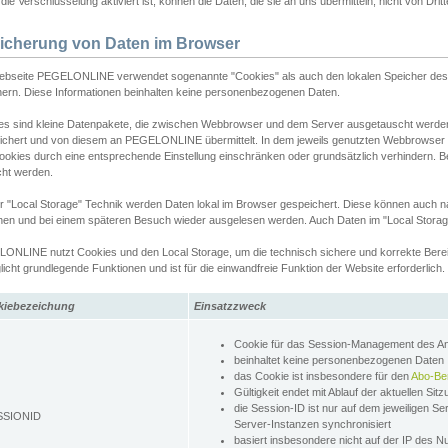
ie Verschlüsselung aktiviert ist, können die Daten, die sie an uns übermitteln, nicht von Dri
icherung von Daten im Browser
ebseite PEGELONLINE verwendet sogenannte "Cookies" als auch den lokalen Speicher des 
hern. Diese Informationen beinhalten keine personenbezogenen Daten.
es sind kleine Datenpakete, die zwischen Webbrowser und dem Server ausgetauscht werde
ichert und von diesem an PEGELONLINE übermittelt. In dem jeweils genutzten Webbrowser
ookies durch eine entsprechende Einstellung einschränken oder grundsätzlich verhindern. B
cht werden.
er "Local Storage" Technik werden Daten lokal im Browser gespeichert. Diese können auch 
hen und bei einem späteren Besuch wieder ausgelesen werden. Auch Daten im "Local Storag
ONLINE nutzt Cookies und den Local Storage, um die technisch sichere und korrekte Bereit
icht grundlegende Funktionen und ist für die einwandfreie Funktion der Website erforderlich.
kiebezeichung
Einsatzzweck
Cookie für das Session-Management des 
beinhaltet keine personenbezogenen Daten
das Cookie ist insbesondere für den
Abo-Be
Gültigkeit endet mit Ablauf der aktuellen Sit
die Session-ID ist nur auf dem jeweiligen Se
SSIONID
Server-Instanzen synchronisiert
basiert insbesondere nicht auf der IP des N