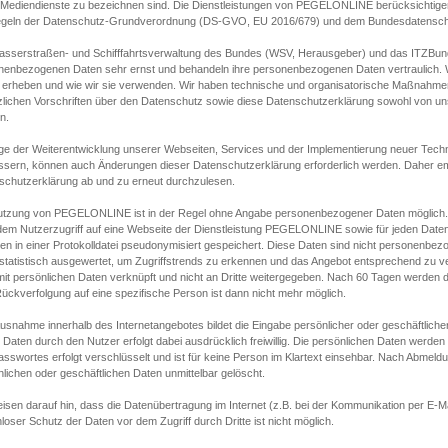
s Mediendienste zu bezeichnen sind. Die Dienstleistungen von PEGELONLINE berücksichtigen
egeln der Datenschutz-Grundverordnung (DS-GVO, EU 2016/679) und dem Bundesdatensc
asserstraßen- und Schifffahrtsverwaltung des Bundes (WSV, Herausgeber) und das ITZBund
nenbezogenen Daten sehr ernst und behandeln ihre personenbezogenen Daten vertraulich. W
 erheben und wie wir sie verwenden. Wir haben technische und organisatorische Maßnahmen g
zlichen Vorschriften über den Datenschutz sowie diese Datenschutzerklärung sowohl von uns
n.
ge der Weiterentwicklung unserer Webseiten, Services und der Implementierung neuer Techn
ssern, können auch Änderungen dieser Datenschutzerklärung erforderlich werden. Daher emp
schutzerklärung ab und zu erneut durchzulesen.
utzung von PEGELONLINE ist in der Regel ohne Angabe personenbezogener Daten möglich.
edem Nutzerzugriff auf eine Webseite der Dienstleistung PEGELONLINE sowie für jeden Dat
en in einer Protokolldatei pseudonymisiert gespeichert. Diese Daten sind nicht personenbez
statistisch ausgewertet, um Zugriffstrends zu erkennen und das Angebot entsprechend zu 
mit persönlichen Daten verknüpft und nicht an Dritte weitergegeben. Nach 60 Tagen werden d
ückverfolgung auf eine spezifische Person ist dann nicht mehr möglich.
Ausnahme innerhalb des Internetangebotes bildet die Eingabe persönlicher oder geschäftlic
 Daten durch den Nutzer erfolgt dabei ausdrücklich freiwillig. Die persönlichen Daten werden
asswortes erfolgt verschlüsselt und ist für keine Person im Klartext einsehbar. Nach Abmel
lichen oder geschäftlichen Daten unmittelbar gelöscht.
isen darauf hin, dass die Datenübertragung im Internet (z.B. bei der Kommunikation per E-Ma
loser Schutz der Daten vor dem Zugriff durch Dritte ist nicht möglich.