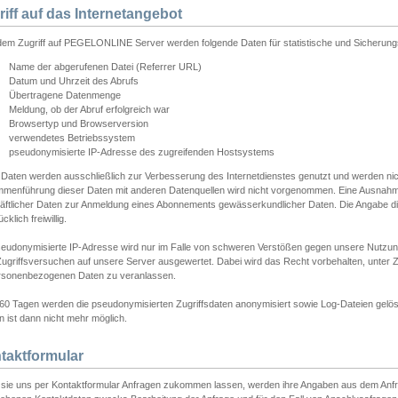
riff auf das Internetangebot
edem Zugriff auf PEGELONLINE Server werden folgende Daten für statistische und Sicherun
Name der abgerufenen Datei (Referrer URL)
Datum und Uhrzeit des Abrufs
Übertragene Datenmenge
Meldung, ob der Abruf erfolgreich war
Browsertyp und Browserversion
verwendetes Betriebssystem
pseudonymisierte IP-Adresse des zugreifenden Hostsystems
 Daten werden ausschließlich zur Verbesserung des Internetdienstes genutzt und werden ni
menführung dieser Daten mit anderen Datenquellen wird nicht vorgenommen. Eine Ausnahme 
äftlicher Daten zur Anmeldung eines Abonnements gewässerkundlicher Daten. Die Angabe die
cklich freiwillig.
seudonymisierte IP-Adresse wird nur im Falle von schweren Verstößen gegen unsere Nutzun
Zugriffsversuchen auf unsere Server ausgewertet. Dabei wird das Recht vorbehalten, unter Z
rsonenbezogenen Daten zu veranlassen.
60 Tagen werden die pseudonymisierten Zugriffsdaten anonymisiert sowie Log-Dateien gelösc
 ist dann nicht mehr möglich.
taktformular
sie uns per Kontaktformular Anfragen zukommen lassen, werden ihre Angaben aus dem Anfrag