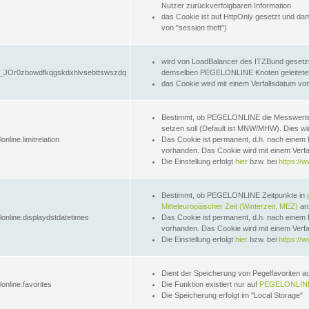
Nutzer zurückverfolgbaren Information
das Cookie ist auf HttpOnly gesetzt und dam
von "session theft")
wird von LoadBalancer des ITZBund gesetzt
JOr0zbowdfkqgskdxhlvsebttswszdq
demselben PEGELONLINE Knoten geleitetet w
das Cookie wird mit einem Verfallsdatum vo
Bestimmt, ob PEGELONLINE die Messwer
setzen soll (Default ist MNW/MHW). Dies wirk
online.limitrelation
Das Cookie ist permanent, d.h. nach einem 
vorhanden. Das Cookie wird mit einem Verfa
Die Einstellung erfolgt
hier
bzw. bei
https://w
Bestimmt, ob PEGELONLINE Zeitpunkte in
Mitteleuropäischer Zeit (Winterzeit, MEZ)
anz
lonline.displaydstdatetimes
Das Cookie ist permanent, d.h. nach einem 
vorhanden. Das Cookie wird mit einem Verfa
Die Einstellung erfolgt
hier
bzw. bei
https://w
Dient der Speicherung von Pegelfavoriten 
online.favorites
Die Funktion existiert nur auf
PEGELONLINE
Die Speicherung erfolgt im "Local Storage"