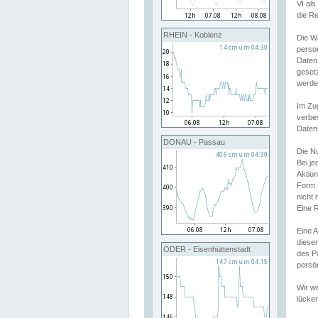
VI al
die R
RHEIN - Koblenz
Die W
perso
Daten
geset
werde
Im Zu
verbe
Daten
DONAU - Passau
Die N
Bei j
Aktion
Form 
nicht 
Eine R
Eine 
dieser
ODER - Eisenhüttenstadt
des P
persön
Wir we
lücken