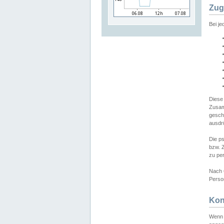
Zug
Bei j
Diese
Zusam
gesch
ausdrü
Die p
bzw. 
zu pe
Nach 
Person
Kon
Wenn 