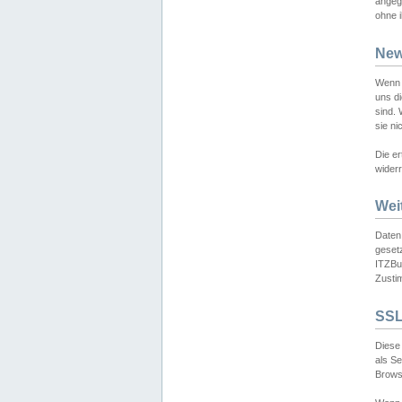
angeg
ohne i
New
Wenn 
uns d
sind.
sie ni
Die er
widerr
Wei
Daten,
gesetz
ITZBun
Zusti
SSL
Diese 
als S
Browse