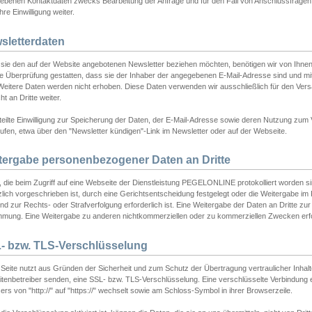
ebenen Kontaktdaten zwecks Bearbeitung der Anfrage und für den Fall von Anschlussfragen b
hre Einwilligung weiter.
sletterdaten
sie den auf der Website angebotenen Newsletter beziehen möchten, benötigen wir von Ihnen
ie Überprüfung gestatten, dass sie der Inhaber der angegebenen E-Mail-Adresse sind und m
 Weitere Daten werden nicht erhoben. Diese Daten verwenden wir ausschließlich für den Ver
cht an Dritte weiter.
teilte Einwilligung zur Speicherung der Daten, der E-Mail-Adresse sowie deren Nutzung zum
ufen, etwa über den "Newsletter kündigen"-Link im Newsletter oder auf der Webseite.
tergabe personenbezogener Daten an Dritte
 die beim Zugriff auf eine Webseite der Dienstleistung PEGELONLINE protokolliert worden sind
lich vorgeschrieben ist, durch eine Gerichtsentscheidung festgelegt oder die Weitergabe im Fa
d zur Rechts- oder Strafverfolgung erforderlich ist. Eine Weitergabe der Daten an Dritte zur 
mmung. Eine Weitergabe zu anderen nichtkommerziellen oder zu kommerziellen Zwecken erfol
- bzw. TLS-Verschlüsselung
Seite nutzt aus Gründen der Sicherheit und zum Schutz der Übertragung vertraulicher Inhalte
eitenbetreiber senden, eine SSL- bzw. TLS-Verschlüsselung. Eine verschlüsselte Verbindung 
rs von "http://" auf "https://" wechselt sowie am Schloss-Symbol in ihrer Browserzeile.