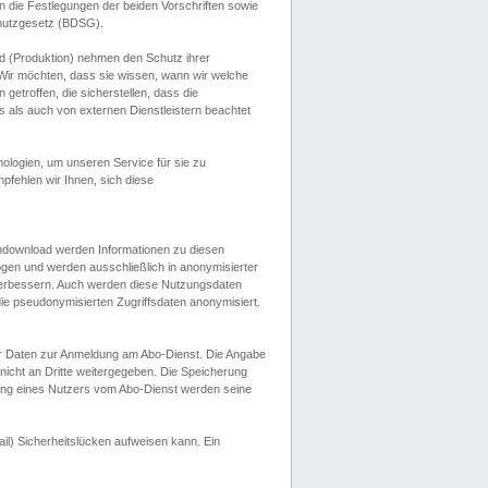
 die Festlegungen der beiden Vorschriften sowie
hutzgesetz (BDSG).
 (Produktion) nehmen den Schutz ihrer
ir möchten, dass sie wissen, wann wir welche
etroffen, die sicherstellen, dass die
 als auch von externen Dienstleistern beachtet
ologien, um unseren Service für sie zu
fehlen wir Ihnen, sich diese
endownload werden Informationen zu diesen
ogen und werden ausschließlich in anonymisierter
verbessern. Auch werden diese Nutzungsdaten
ie pseudonymisierten Zugriffsdaten anonymisiert.
her Daten zur Anmeldung am Abo-Dienst. Die Angabe
 nicht an Dritte weitergegeben. Die Speicherung
dung eines Nutzers vom Abo-Dienst werden seine
il) Sicherheitslücken aufweisen kann. Ein