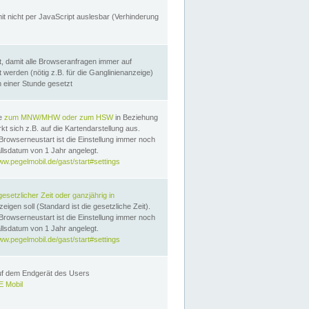
it nicht per JavaScript auslesbar (Verhinderung
, damit alle Browseranfragen immer auf
erden (nötig z.B. für die Ganglinienanzeige)
n einer Stunde gesetzt
te
zum MNW/MHW oder zum HSW
in Beziehung
t sich z.B. auf die Kartendarstellung aus.
Browserneustart ist die Einstellung immer noch
llsdatum von 1 Jahr angelegt.
ww.pegelmobil.de/gast/start#settings
gesetzlicher Zeit oder ganzjährig in
eigen soll (Standard ist die gesetzliche Zeit).
Browserneustart ist die Einstellung immer noch
llsdatum von 1 Jahr angelegt.
ww.pegelmobil.de/gast/start#settings
auf dem Endgerät des Users
 Mobil