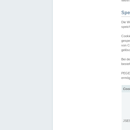
Wenn d
Spe
Die W
speic
Cooki
gespe
von C
gelös
Bei d
beste
PEGEL
ermögl
Coo
JSE