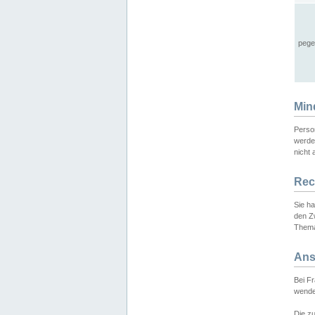
pege
Min
Perso
werde
nicht 
Rec
Sie h
den Z
Thema
Ans
Bei F
wende
Die zu