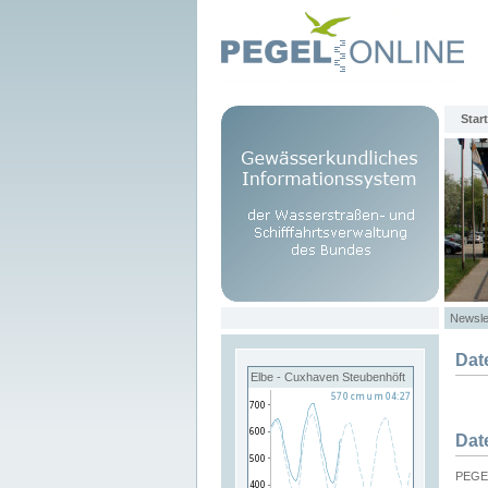
Start
Newsle
Dat
Elbe - Cuxhaven Steubenhöft
Dat
PEGEL