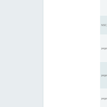
NSC_
pegel
pege
pegel