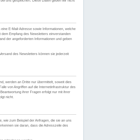
ei uns gespeichert. Diese Daten geben wir nicht
 eine E-Mail-Adresse sowie Informationen, welche
it dem Empfang des Newsletters einverstanden
sand der angeforderten Informationen und geben
 Versand des Newsletters können sie jederzeit
, werden an Dritte nur übermittelt, soweit dies
lle von Angriffen auf die Internetinfrastruktur des
Beantwortung ihrer Fragen erfolgt nur mit ihrer
gt nicht.
, wie zum Beispiel der Anfragen, die sie an uns
erkennen sie daran, dass die Adresszeile des