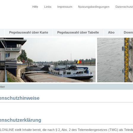
Hilfe
Links
Impressum
Nutzungsbedingungen
Datenschutz
Pegelauswahl über Karte
Pegelauswahl über Tabelle
Abo
Down
tter
enschutzhinweise
enschutzerklärung
ONLINE stellt Inhalte bereit, die nach § 2, Abs. 2 des Telemediengesetzes (TMG) als Teled