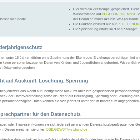
Hier wird ein Zeitstempel gespeichert. Dient
Wasserstände auf
PEGELONLINE Mobil
. S
lonline.lastupdate
der Benutzer immer aktuelle Wasserstände
Die Funktion existiert nur auf
PEGELONLINE
Die Speicherung erfolgt im "Local Storage"
derjährigenschutz
nen unter 18 Jahren dürfen ohne Zustimmung der Eltern oder Erziehungsberechtigten keine
n keine personenbezogenen Daten von Kindern und Jugendlichen angefordert. Wissentlich 
an Dritte weitergegeben.
ht auf Auskunft, Löschung, Sperrung
aben jederzeit das Recht auf unentgeltliche Auskunft über ihre gespeicherten personenbez
weck der Datenverarbeitung sowie ein Recht auf Berichtigung, Sperrung oder Löschung dies
 personenbezogene Daten können sie sich jederzeit unter der im Impressum angegebenen
prechpartner für den Datenschutz
ragen oder Hinweisen können sie sich jederzeit gern an den Datenschutzbeauftragten der Ge
n. Diesen erreichen sie unter:
DSB.GDWS@wsv.bund.de
ständige datenschutzrechtliche Aufsichtsbehörde ist die Bundesbeauftragte für Datenschutz u