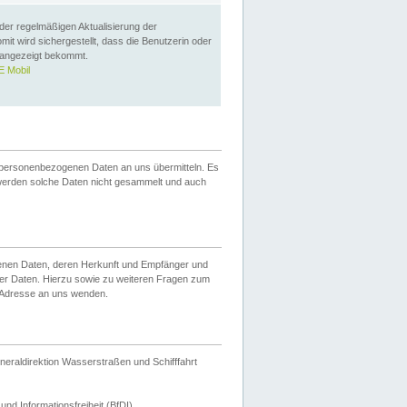
 der regelmäßigen Aktualisierung der
omit wird sichergestellt, dass die Benutzerin oder
 angezeigt bekommt.
 Mobil
 personenbezogenen Daten an uns übermitteln. Es
werden solche Daten nicht gesammelt und auch
ogenen Daten, deren Herkunft und Empfänger und
er Daten. Hierzu sowie zu weiteren Fragen zum
 Adresse an uns wenden.
neraldirektion Wasserstraßen und Schifffahrt
nd Informationsfreiheit (BfDI).