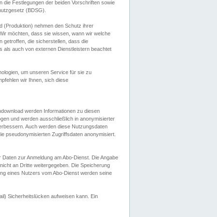
 die Festlegungen der beiden Vorschriften sowie
hutzgesetz (BDSG).
 (Produktion) nehmen den Schutz ihrer
ir möchten, dass sie wissen, wann wir welche
etroffen, die sicherstellen, dass die
 als auch von externen Dienstleistern beachtet
ologien, um unseren Service für sie zu
fehlen wir Ihnen, sich diese
endownload werden Informationen zu diesen
ogen und werden ausschließlich in anonymisierter
verbessern. Auch werden diese Nutzungsdaten
ie pseudonymisierten Zugriffsdaten anonymisiert.
her Daten zur Anmeldung am Abo-Dienst. Die Angabe
 nicht an Dritte weitergegeben. Die Speicherung
dung eines Nutzers vom Abo-Dienst werden seine
il) Sicherheitslücken aufweisen kann. Ein