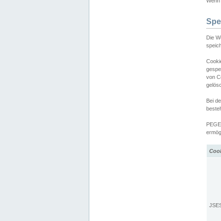
Wenn d
Spe
Die W
speic
Cooki
gespe
von C
gelös
Bei d
beste
PEGEL
ermögl
Coo
JSE