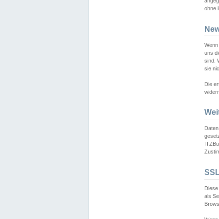
angeg
ohne i
New
Wenn 
uns d
sind.
sie ni
Die er
widerr
Wei
Daten,
gesetz
ITZBun
Zusti
SSL
Diese 
als S
Browse