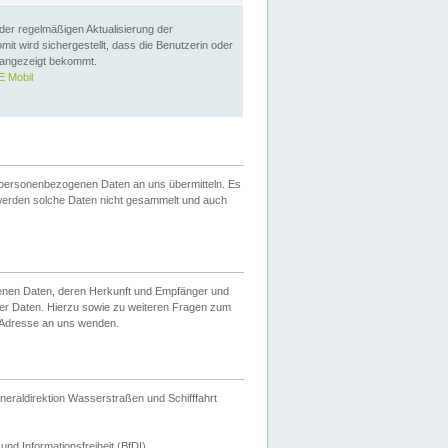
 der regelmäßigen Aktualisierung der
omit wird sichergestellt, dass die Benutzerin oder
 angezeigt bekommt.
 Mobil
 personenbezogenen Daten an uns übermitteln. Es
werden solche Daten nicht gesammelt und auch
ogenen Daten, deren Herkunft und Empfänger und
er Daten. Hierzu sowie zu weiteren Fragen zum
 Adresse an uns wenden.
neraldirektion Wasserstraßen und Schifffahrt
nd Informationsfreiheit (BfDI).