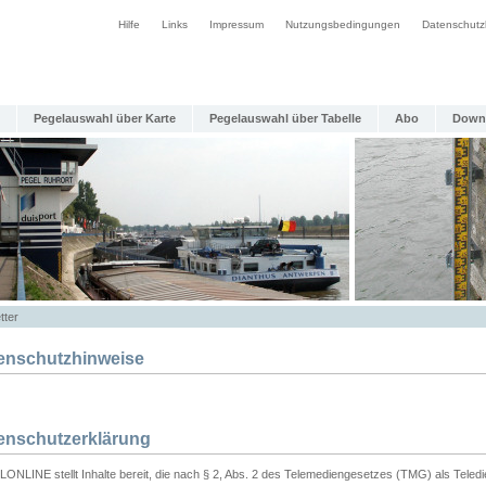
Hilfe
Links
Impressum
Nutzungsbedingungen
Datenschutz
Pegelauswahl über Karte
Pegelauswahl über Tabelle
Abo
Down
tter
enschutzhinweise
enschutzerklärung
ONLINE stellt Inhalte bereit, die nach § 2, Abs. 2 des Telemediengesetzes (TMG) als Teled