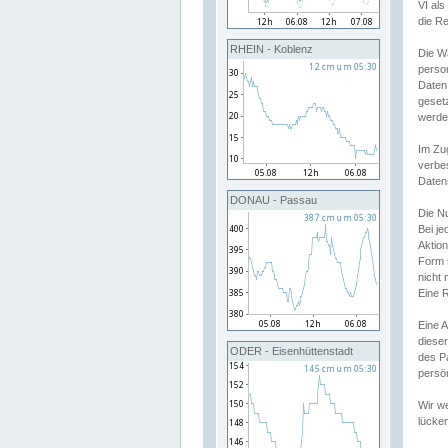
VI al
die R
RHEIN - Koblenz
Die W
perso
Daten
geset
werde
Im Zu
verbe
Daten
DONAU - Passau
Die N
Bei j
Aktion
Form 
nicht 
Eine R
Eine 
dieser
ODER - Eisenhüttenstadt
des P
persön
Wir we
lücken