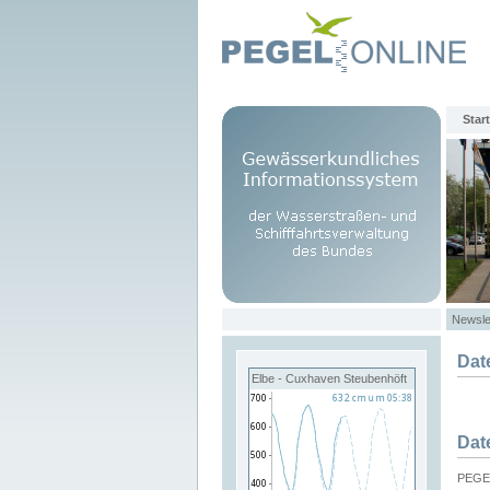
Start
Newsle
Dat
Elbe - Cuxhaven Steubenhöft
Dat
PEGEL