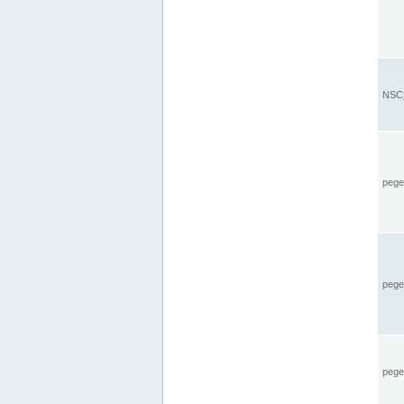
NSC_
pegel
pege
pegel