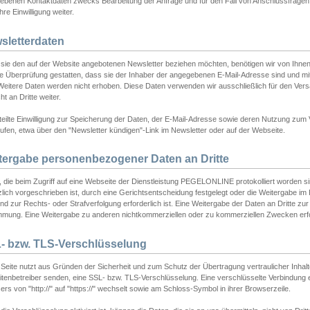
ebenen Kontaktdaten zwecks Bearbeitung der Anfrage und für den Fall von Anschlussfragen b
hre Einwilligung weiter.
sletterdaten
sie den auf der Website angebotenen Newsletter beziehen möchten, benötigen wir von Ihnen
ie Überprüfung gestatten, dass sie der Inhaber der angegebenen E-Mail-Adresse sind und m
 Weitere Daten werden nicht erhoben. Diese Daten verwenden wir ausschließlich für den Ver
cht an Dritte weiter.
teilte Einwilligung zur Speicherung der Daten, der E-Mail-Adresse sowie deren Nutzung zum
ufen, etwa über den "Newsletter kündigen"-Link im Newsletter oder auf der Webseite.
tergabe personenbezogener Daten an Dritte
 die beim Zugriff auf eine Webseite der Dienstleistung PEGELONLINE protokolliert worden sind
lich vorgeschrieben ist, durch eine Gerichtsentscheidung festgelegt oder die Weitergabe im Fa
d zur Rechts- oder Strafverfolgung erforderlich ist. Eine Weitergabe der Daten an Dritte zur 
mmung. Eine Weitergabe zu anderen nichtkommerziellen oder zu kommerziellen Zwecken erfol
- bzw. TLS-Verschlüsselung
Seite nutzt aus Gründen der Sicherheit und zum Schutz der Übertragung vertraulicher Inhalte
eitenbetreiber senden, eine SSL- bzw. TLS-Verschlüsselung. Eine verschlüsselte Verbindung 
rs von "http://" auf "https://" wechselt sowie am Schloss-Symbol in ihrer Browserzeile.