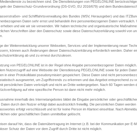
s Mediendienste zu bezeichnen sind. Die Dienstleistungen von PEGELONLINE berücksichtigen
egeln der Datenschutz-Grundverordnung (DS-GVO, EU 2016/679) und dem Bundesdatensc
asserstraßen- und Schifffahrtsverwaltung des Bundes (WSV, Herausgeber) und das ITZBund
nenbezogenen Daten sehr ernst und behandeln ihre personenbezogenen Daten vertraulich. W
 erheben und wie wir sie verwenden. Wir haben technische und organisatorische Maßnahmen g
zlichen Vorschriften über den Datenschutz sowie diese Datenschutzerklärung sowohl von uns
n.
ge der Weiterentwicklung unserer Webseiten, Services und der Implementierung neuer Techn
ssern, können auch Änderungen dieser Datenschutzerklärung erforderlich werden. Daher emp
schutzerklärung ab und zu erneut durchzulesen.
utzung von PEGELONLINE ist in der Regel ohne Angabe personenbezogener Daten möglich.
edem Nutzerzugriff auf eine Webseite der Dienstleistung PEGELONLINE sowie für jeden Dat
en in einer Protokolldatei pseudonymisiert gespeichert. Diese Daten sind nicht personenbez
statistisch ausgewertet, um Zugriffstrends zu erkennen und das Angebot entsprechend zu 
mit persönlichen Daten verknüpft und nicht an Dritte weitergegeben. Nach 60 Tagen werden d
ückverfolgung auf eine spezifische Person ist dann nicht mehr möglich.
Ausnahme innerhalb des Internetangebotes bildet die Eingabe persönlicher oder geschäftlic
 Daten durch den Nutzer erfolgt dabei ausdrücklich freiwillig. Die persönlichen Daten werden
asswortes erfolgt verschlüsselt und ist für keine Person im Klartext einsehbar. Nach Abmel
lichen oder geschäftlichen Daten unmittelbar gelöscht.
isen darauf hin, dass die Datenübertragung im Internet (z.B. bei der Kommunikation per E-Ma
loser Schutz der Daten vor dem Zugriff durch Dritte ist nicht möglich.