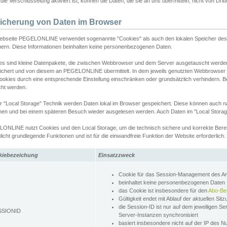
ie Verschlüsselung aktiviert ist, können die Daten, die sie an uns übermitteln, nicht von Dri
icherung von Daten im Browser
ebseite PEGELONLINE verwendet sogenannte "Cookies" als auch den lokalen Speicher des 
hern. Diese Informationen beinhalten keine personenbezogenen Daten.
es sind kleine Datenpakete, die zwischen Webbrowser und dem Server ausgetauscht werde
ichert und von diesem an PEGELONLINE übermittelt. In dem jeweils genutzten Webbrowser
ookies durch eine entsprechende Einstellung einschränken oder grundsätzlich verhindern. B
cht werden.
er "Local Storage" Technik werden Daten lokal im Browser gespeichert. Diese können auch 
hen und bei einem späteren Besuch wieder ausgelesen werden. Auch Daten im "Local Storag
ONLINE nutzt Cookies und den Local Storage, um die technisch sichere und korrekte Bereit
icht grundlegende Funktionen und ist für die einwandfreie Funktion der Website erforderlich.
kiebezeichung
Einsatzzweck
Cookie für das Session-Management des 
beinhaltet keine personenbezogenen Daten
das Cookie ist insbesondere für den
Abo-Be
Gültigkeit endet mit Ablauf der aktuellen Sit
die Session-ID ist nur auf dem jeweiligen Se
SSIONID
Server-Instanzen synchronisiert
basiert insbesondere nicht auf der IP des N