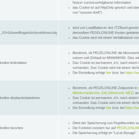
Nutzer zurückverfolgbaren Information
das Cookie ist auf HttpOnly gesetzt und dam
von "session theft")
wird von LoadBalancer des ITZBund gesetzt
JOr0zbowdfkqgskdxhlvsebttswszdq
demselben PEGELONLINE Knoten geleitetet w
das Cookie wird mit einem Verfallsdatum vo
Bestimmt, ob PEGELONLINE die Messwer
setzen soll (Default ist MNW/MHW). Dies wirk
online.limitrelation
Das Cookie ist permanent, d.h. nach einem 
vorhanden. Das Cookie wird mit einem Verfa
Die Einstellung erfolgt
hier
bzw. bei
https://w
Bestimmt, ob PEGELONLINE Zeitpunkte in
Mitteleuropäischer Zeit (Winterzeit, MEZ)
anz
lonline.displaydstdatetimes
Das Cookie ist permanent, d.h. nach einem 
vorhanden. Das Cookie wird mit einem Verfa
Die Einstellung erfolgt
hier
bzw. bei
https://w
Dient der Speicherung von Pegelfavoriten 
online.favorites
Die Funktion existiert nur auf
PEGELONLINE
Die Speicherung erfolgt im "Local Storage"