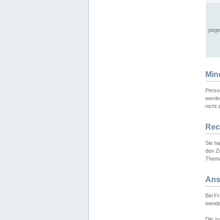
pege
Min
Perso
werde
nicht 
Rec
Sie h
den Z
Thema
Ans
Bei F
wende
Die zu