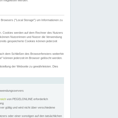
tten mitgelesen werden.
Browsers ("Local Storage") um Informationen zu
n. Cookies werden auf dem Rechner des Nutzers
 können Nutzerinnen und Nutzer die Verwendung
ereits gespeicherte Cookies können jederzeit
nach dem Schließen des Browserfensters weiterhin
e" können jederzeit im Browser gelöscht werden.
stellung der Webseite zu gewährleisten. Dies
Anwendungsservers
reich
von PEGELONLINE erforderlich
zung
rver gültig und wird nicht über verschiedene
utzers oder einer sonstigen auf den tatsächlichen