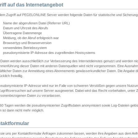
riff auf das Internetangebot
edem Zugriff auf PEGELONLINE Server werden folgende Daten für statistische und Sicherun
Name der abgerufenen Datei (Referrer URL)
Datum und Uhrzeit des Abrufs
Übertragene Datenmenge
Meldung, ob der Abruf erfolgreich war
Browsertyp und Browserversion
verwendetes Betriebssystem
pseudonymisierte IP-Adresse des zugreifenden Hostsystems
 Daten werden ausschließlich zur Verbesserung des Internetdienstes genutzt und werden ni
menführung dieser Daten mit anderen Datenquellen wird nicht vorgenommen. Eine Ausnahme 
äftlicher Daten zur Anmeldung eines Abonnements gewässerkundlicher Daten. Die Angabe die
cklich freiwillig.
seudonymisierte IP-Adresse wird nur im Falle von schweren Verstößen gegen unsere Nutzun
Zugriffsversuchen auf unsere Server ausgewertet. Dabei wird das Recht vorbehalten, unter Z
rsonenbezogenen Daten zu veranlassen.
60 Tagen werden die pseudonymisierten Zugriffsdaten anonymisiert sowie Log-Dateien gelösc
 ist dann nicht mehr möglich.
taktformular
sie uns per Kontaktformular Anfragen zukommen lassen, werden ihre Angaben aus dem Anfrag