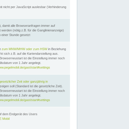
it nicht per JavaScript auslesbar (Verhinderung
, damit alle Browseranfragen immer auf
erden (nötig z.B. für die Ganglinienanzeige)
n einer Stunde gesetzt
te
zum MNW/MHW oder zum HSW
in Beziehung
t sich z.B. auf die Kartendarstellung aus.
Browserneustart ist die Einstellung immer noch
llsdatum von 1 Jahr angelegt.
ww.pegelmobil.de/gast/start#settings
gesetzlicher Zeit oder ganzjährig in
eigen soll (Standard ist die gesetzliche Zeit).
Browserneustart ist die Einstellung immer noch
llsdatum von 1 Jahr angelegt.
ww.pegelmobil.de/gast/start#settings
auf dem Endgerät des Users
 Mobil