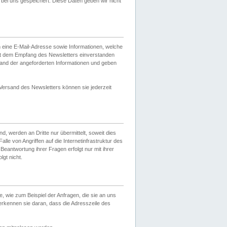
ei uns gespeichert. Diese Daten geben wir nicht
 eine E-Mail-Adresse sowie Informationen, welche
it dem Empfang des Newsletters einverstanden
sand der angeforderten Informationen und geben
 Versand des Newsletters können sie jederzeit
, werden an Dritte nur übermittelt, soweit dies
lle von Angriffen auf die Internetinfrastruktur des
Beantwortung ihrer Fragen erfolgt nur mit ihrer
gt nicht.
, wie zum Beispiel der Anfragen, die sie an uns
erkennen sie daran, dass die Adresszeile des