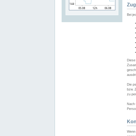
Zug
Bei j
Diese
Zusam
gesch
ausdrü
Die p
bzw. 
zu pe
Nach 
Person
Kon
Wenn 