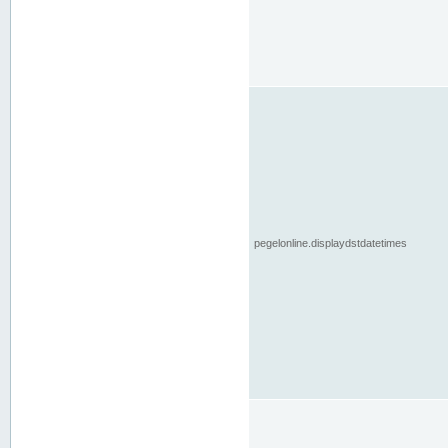
pegelonline.displaydstdatetimes