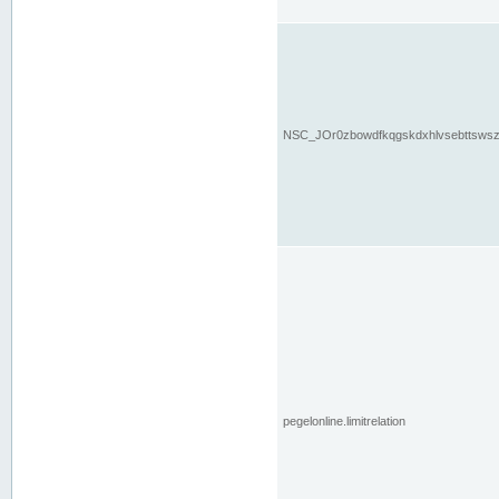
NSC_JOr0zbowdfkqgskdxhlvsebttsws
pegelonline.limitrelation