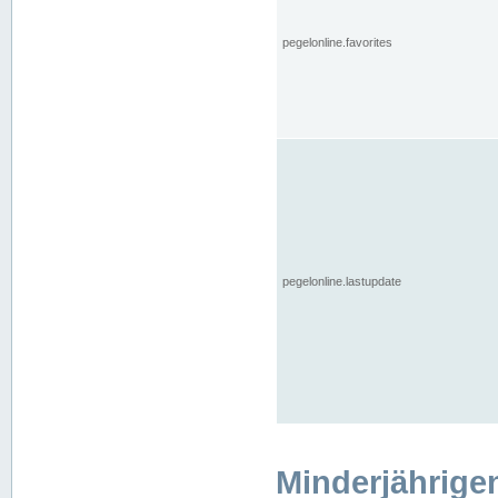
pegelonline.favorites
pegelonline.lastupdate
Minderjährige