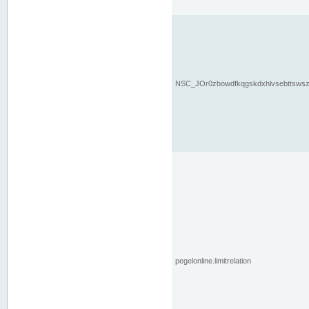
NSC_JOr0zbowdfkqgskdxhlvsebttsws
pegelonline.limitrelation