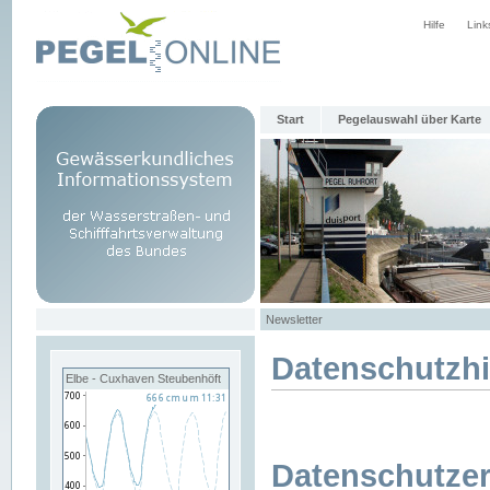
Hilfe
Link
Start
Pegelauswahl über Karte
Newsletter
Datenschutzh
Elbe - Cuxhaven Steubenhöft
Datenschutzer