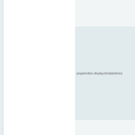
pegelonline.displaydstdatetimes