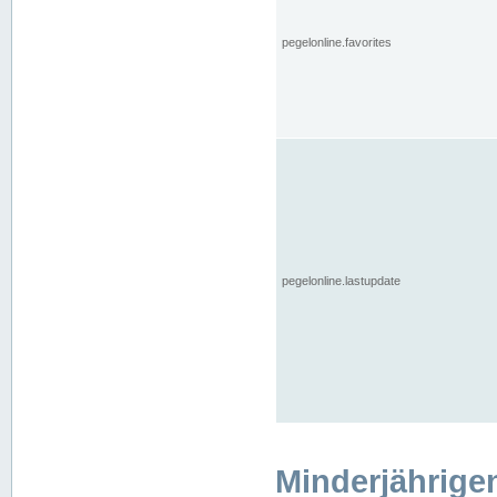
pegelonline.favorites
pegelonline.lastupdate
Minderjährige