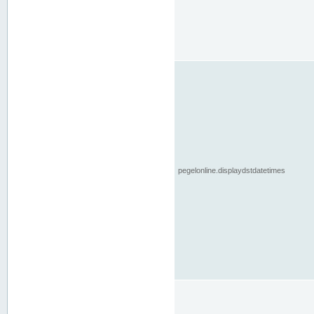
pegelonline.displaydstdatetimes