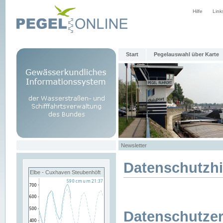
Hilfe
Link
Start
Pegelauswahl über Karte
Newsletter
Datenschutzh
Elbe - Cuxhaven Steubenhöft
Datenschutzer