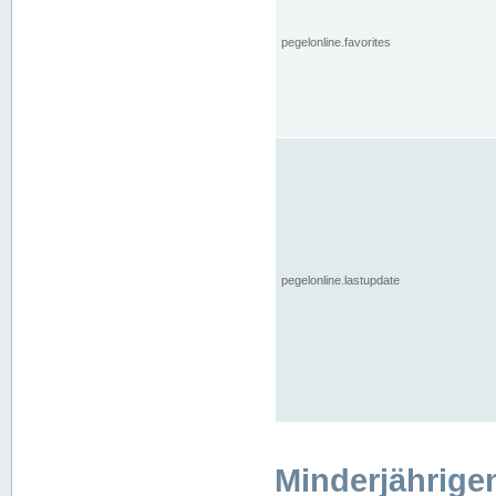
pegelonline.favorites
pegelonline.lastupdate
Minderjährige