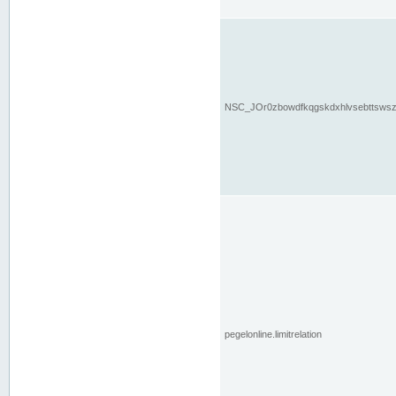
NSC_JOr0zbowdfkqgskdxhlvsebttsws
pegelonline.limitrelation