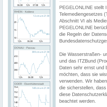
PEGELONLINE stellt Inh
RHEIN - Koblenz
Telemediengesetzes (
Abschnitt VI als Medie
PEGELONLINE berücksi
die Regeln der Date
Bundesdatenschutzge
DONAU - Passau
Die Wasserstraßen- u
und das ITZBund (Pro
Daten sehr ernst und 
möchten, dass sie wis
verwenden. Wir haben
ODER - Eisenhüttenstadt
die sicherstellen, das
diese Datenschutzerkl
beachtet werden.