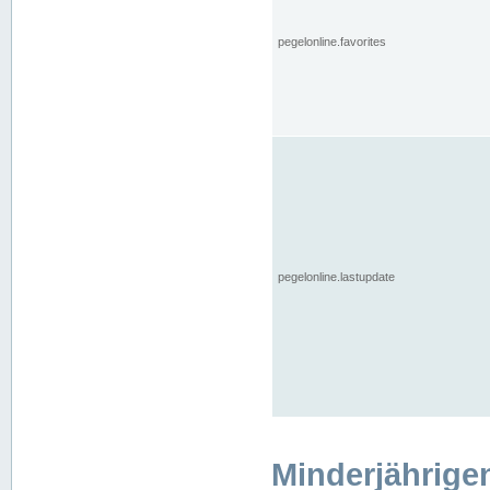
pegelonline.favorites
pegelonline.lastupdate
Minderjährige