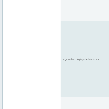
pegelonline.displaydstdatetimes