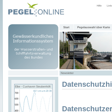
Hilfe
Link
Start
Pegelauswahl über Karte
Newsletter
Datenschutzh
Elbe - Cuxhaven Steubenhöft
Datenschutzer