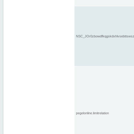
NSC_JOr0zbowdfkqgskdxhlvsebttsws
pegelonline.limitrelation