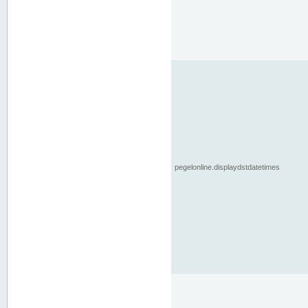
pegelonline.displaydstdatetimes