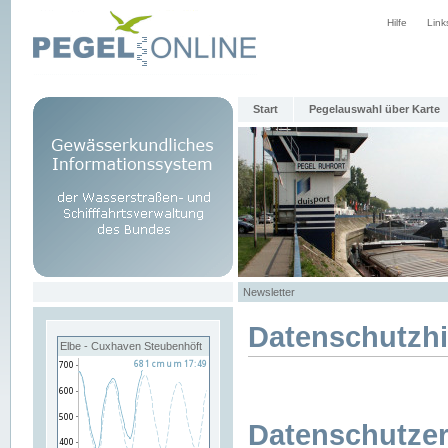
Hilfe
Link
Start
Pegelauswahl über Karte
Newsletter
Datenschutzh
Elbe - Cuxhaven Steubenhöft
Datenschutzer