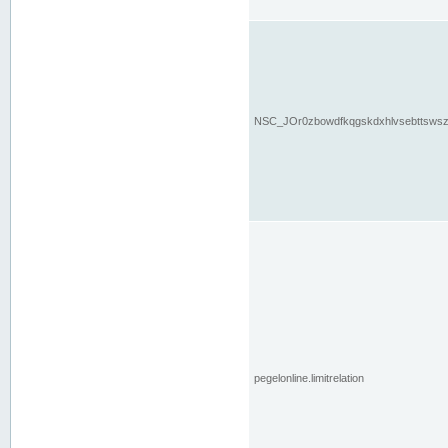
NSC_JOr0zbowdfkqgskdxhlvsebttsws
pegelonline.limitrelation