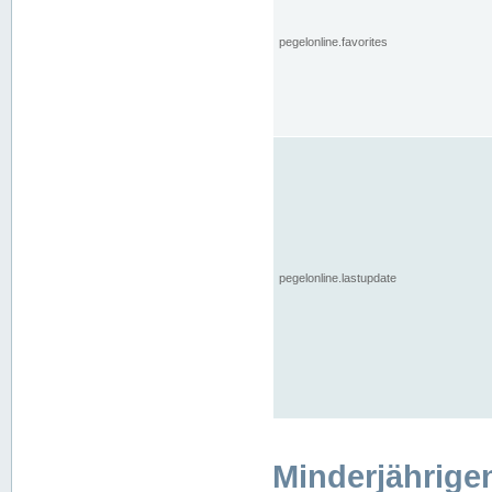
pegelonline.favorites
pegelonline.lastupdate
Minderjährige