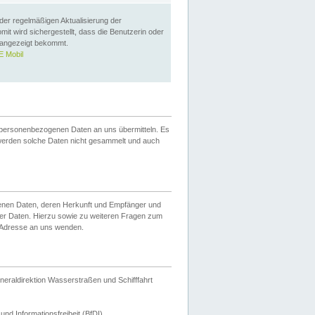
 der regelmäßigen Aktualisierung der
omit wird sichergestellt, dass die Benutzerin oder
 angezeigt bekommt.
 Mobil
 personenbezogenen Daten an uns übermitteln. Es
werden solche Daten nicht gesammelt und auch
ogenen Daten, deren Herkunft und Empfänger und
er Daten. Hierzu sowie zu weiteren Fragen zum
 Adresse an uns wenden.
neraldirektion Wasserstraßen und Schifffahrt
nd Informationsfreiheit (BfDI).