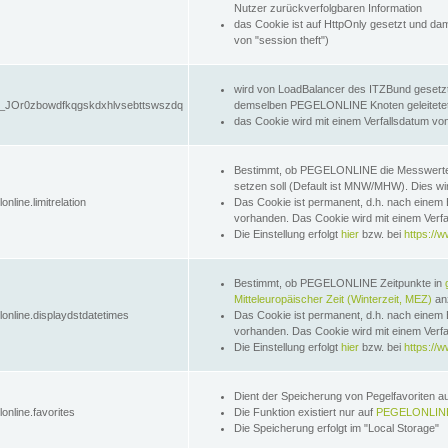
Nutzer zurückverfolgbaren Information
das Cookie ist auf HttpOnly gesetzt und dam
von "session theft")
wird von LoadBalancer des ITZBund gesetzt
JOr0zbowdfkqgskdxhlvsebttswszdq
demselben PEGELONLINE Knoten geleitetet w
das Cookie wird mit einem Verfallsdatum vo
Bestimmt, ob PEGELONLINE die Messwer
setzen soll (Default ist MNW/MHW). Dies wirk
online.limitrelation
Das Cookie ist permanent, d.h. nach einem 
vorhanden. Das Cookie wird mit einem Verfa
Die Einstellung erfolgt
hier
bzw. bei
https://w
Bestimmt, ob PEGELONLINE Zeitpunkte in
Mitteleuropäischer Zeit (Winterzeit, MEZ)
anz
lonline.displaydstdatetimes
Das Cookie ist permanent, d.h. nach einem 
vorhanden. Das Cookie wird mit einem Verfa
Die Einstellung erfolgt
hier
bzw. bei
https://w
Dient der Speicherung von Pegelfavoriten 
online.favorites
Die Funktion existiert nur auf
PEGELONLINE
Die Speicherung erfolgt im "Local Storage"