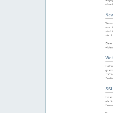
angeg
ohne i
New
Wenn 
uns d
sind.
sie ni
Die er
widerr
Wei
Daten,
gesetz
ITZBun
Zusti
SSL
Diese 
als S
Browse