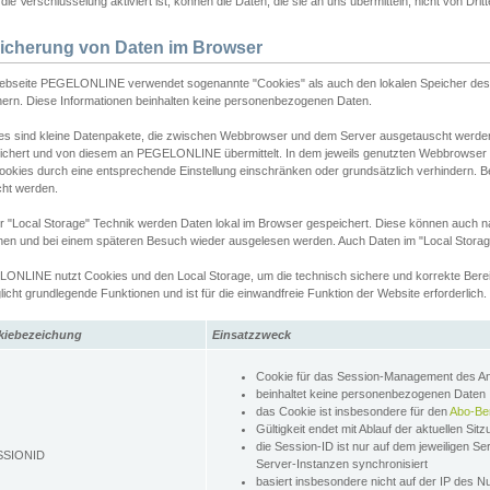
ie Verschlüsselung aktiviert ist, können die Daten, die sie an uns übermitteln, nicht von Dri
icherung von Daten im Browser
ebseite PEGELONLINE verwendet sogenannte "Cookies" als auch den lokalen Speicher des 
hern. Diese Informationen beinhalten keine personenbezogenen Daten.
es sind kleine Datenpakete, die zwischen Webbrowser und dem Server ausgetauscht werde
ichert und von diesem an PEGELONLINE übermittelt. In dem jeweils genutzten Webbrowser
ookies durch eine entsprechende Einstellung einschränken oder grundsätzlich verhindern. B
cht werden.
er "Local Storage" Technik werden Daten lokal im Browser gespeichert. Diese können auch 
hen und bei einem späteren Besuch wieder ausgelesen werden. Auch Daten im "Local Storag
ONLINE nutzt Cookies und den Local Storage, um die technisch sichere und korrekte Bereit
icht grundlegende Funktionen und ist für die einwandfreie Funktion der Website erforderlich.
kiebezeichung
Einsatzzweck
Cookie für das Session-Management des 
beinhaltet keine personenbezogenen Daten
das Cookie ist insbesondere für den
Abo-Be
Gültigkeit endet mit Ablauf der aktuellen Sit
die Session-ID ist nur auf dem jeweiligen Se
SSIONID
Server-Instanzen synchronisiert
basiert insbesondere nicht auf der IP des N