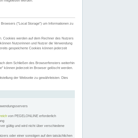
tten mitgelesen werden.
Browsers ("Local Storage") um Informationen zu
n. Cookies werden auf dem Rechner des Nutzers
 können Nutzerinnen und Nutzer die Verwendung
ereits gespeicherte Cookies können jederzeit
nach dem Schließen des Browserfensters weiterhin
e" können jederzeit im Browser gelöscht werden.
stellung der Webseite zu gewährleisten. Dies
Anwendungsservers
reich
von PEGELONLINE erforderlich
zung
rver gültig und wird nicht über verschiedene
utzers oder einer sonstigen auf den tatsächlichen