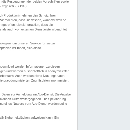
 die Festlegungen der beiden Vorschriften sowie
hutzgesetz (BDSG).
 (Produktion) nehmen den Schutz ihrer
ir möchten, dass sie wissen, wann wir welche
etroffen, die sicherstellen, dass die
 als auch von externen Dienstleistern beachtet
ologien, um unseren Service für sie zu
fehlen wir Ihnen, sich diese
endownload werden Informationen zu diesen
ogen und werden ausschließlich in anonymisierter
verbessern. Auch werden diese Nutzungsdaten
ie pseudonymisierten Zugriffsdaten anonymisiert.
her Daten zur Anmeldung am Abo-Dienst. Die Angabe
 nicht an Dritte weitergegeben. Die Speicherung
dung eines Nutzers vom Abo-Dienst werden seine
il) Sicherheitslücken aufweisen kann. Ein