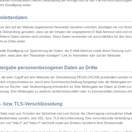
ebenen Kontaktdaten zwecks Bearbeitung der Anfrage und für den Fall von Anschlussfragen b
hre Einwilligung weiter.
sletterdaten
sie den auf der Website angebotenen Newsletter beziehen möchten, benötigen wir von Ihnen
ie Überprüfung gestatten, dass sie der Inhaber der angegebenen E-Mail-Adresse sind und m
 Weitere Daten werden nicht erhoben. Diese Daten verwenden wir ausschließlich für den Ver
cht an Dritte weiter.
teilte Einwilligung zur Speicherung der Daten, der E-Mail-Adresse sowie deren Nutzung zum
ufen, etwa über den "Newsletter kündigen"-Link im Newsletter oder auf der Webseite.
tergabe personenbezogener Daten an Dritte
 die beim Zugriff auf eine Webseite der Dienstleistung PEGELONLINE protokolliert worden sind
lich vorgeschrieben ist, durch eine Gerichtsentscheidung festgelegt oder die Weitergabe im Fa
d zur Rechts- oder Strafverfolgung erforderlich ist. Eine Weitergabe der Daten an Dritte zur 
mmung. Eine Weitergabe zu anderen nichtkommerziellen oder zu kommerziellen Zwecken erfol
- bzw. TLS-Verschlüsselung
Seite nutzt aus Gründen der Sicherheit und zum Schutz der Übertragung vertraulicher Inhalte
eitenbetreiber senden, eine SSL- bzw. TLS-Verschlüsselung. Eine verschlüsselte Verbindung 
rs von "http://" auf "https://" wechselt sowie am Schloss-Symbol in ihrer Browserzeile.