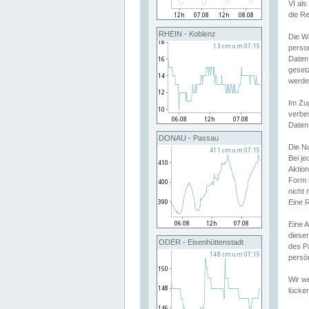
VI al
die R
RHEIN - Koblenz
Die W
perso
Daten
geset
werde
Im Zu
verbe
Daten
DONAU - Passau
Die N
Bei j
Aktion
Form 
nicht 
Eine R
Eine 
dieser
ODER - Eisenhüttenstadt
des P
persön
Wir we
lücken