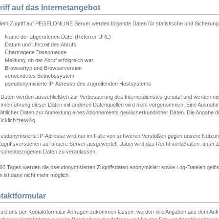
riff auf das Internetangebot
edem Zugriff auf PEGELONLINE Server werden folgende Daten für statistische und Sicherun
Name der abgerufenen Datei (Referrer URL)
Datum und Uhrzeit des Abrufs
Übertragene Datenmenge
Meldung, ob der Abruf erfolgreich war
Browsertyp und Browserversion
verwendetes Betriebssystem
pseudonymisierte IP-Adresse des zugreifenden Hostsystems
 Daten werden ausschließlich zur Verbesserung des Internetdienstes genutzt und werden ni
menführung dieser Daten mit anderen Datenquellen wird nicht vorgenommen. Eine Ausnahme 
äftlicher Daten zur Anmeldung eines Abonnements gewässerkundlicher Daten. Die Angabe die
cklich freiwillig.
seudonymisierte IP-Adresse wird nur im Falle von schweren Verstößen gegen unsere Nutzun
Zugriffsversuchen auf unsere Server ausgewertet. Dabei wird das Recht vorbehalten, unter Z
rsonenbezogenen Daten zu veranlassen.
60 Tagen werden die pseudonymisierten Zugriffsdaten anonymisiert sowie Log-Dateien gelösc
 ist dann nicht mehr möglich.
taktformular
sie uns per Kontaktformular Anfragen zukommen lassen, werden ihre Angaben aus dem Anfrag