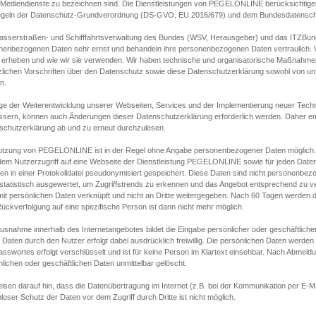
s Mediendienste zu bezeichnen sind. Die Dienstleistungen von PEGELONLINE berücksichtigen
egeln der Datenschutz-Grundverordnung (DS-GVO, EU 2016/679) und dem Bundesdatensc
asserstraßen- und Schifffahrtsverwaltung des Bundes (WSV, Herausgeber) und das ITZBund
nenbezogenen Daten sehr ernst und behandeln ihre personenbezogenen Daten vertraulich. W
 erheben und wie wir sie verwenden. Wir haben technische und organisatorische Maßnahmen g
zlichen Vorschriften über den Datenschutz sowie diese Datenschutzerklärung sowohl von uns
n.
ge der Weiterentwicklung unserer Webseiten, Services und der Implementierung neuer Techn
ssern, können auch Änderungen dieser Datenschutzerklärung erforderlich werden. Daher emp
schutzerklärung ab und zu erneut durchzulesen.
utzung von PEGELONLINE ist in der Regel ohne Angabe personenbezogener Daten möglich.
edem Nutzerzugriff auf eine Webseite der Dienstleistung PEGELONLINE sowie für jeden Dat
en in einer Protokolldatei pseudonymisiert gespeichert. Diese Daten sind nicht personenbez
statistisch ausgewertet, um Zugriffstrends zu erkennen und das Angebot entsprechend zu 
mit persönlichen Daten verknüpft und nicht an Dritte weitergegeben. Nach 60 Tagen werden d
ückverfolgung auf eine spezifische Person ist dann nicht mehr möglich.
Ausnahme innerhalb des Internetangebotes bildet die Eingabe persönlicher oder geschäftlic
 Daten durch den Nutzer erfolgt dabei ausdrücklich freiwillig. Die persönlichen Daten werden
asswortes erfolgt verschlüsselt und ist für keine Person im Klartext einsehbar. Nach Abmel
lichen oder geschäftlichen Daten unmittelbar gelöscht.
isen darauf hin, dass die Datenübertragung im Internet (z.B. bei der Kommunikation per E-Ma
loser Schutz der Daten vor dem Zugriff durch Dritte ist nicht möglich.