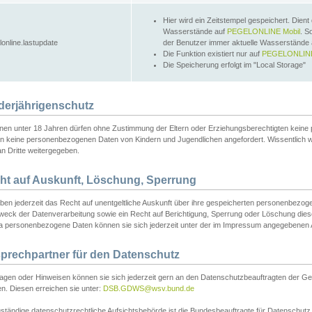
Hier wird ein Zeitstempel gespeichert. Dient
Wasserstände auf
PEGELONLINE Mobil
. S
lonline.lastupdate
der Benutzer immer aktuelle Wasserstände
Die Funktion existiert nur auf
PEGELONLINE
Die Speicherung erfolgt im "Local Storage"
derjährigenschutz
nen unter 18 Jahren dürfen ohne Zustimmung der Eltern oder Erziehungsberechtigten keine
n keine personenbezogenen Daten von Kindern und Jugendlichen angefordert. Wissentlich 
an Dritte weitergegeben.
ht auf Auskunft, Löschung, Sperrung
aben jederzeit das Recht auf unentgeltliche Auskunft über ihre gespeicherten personenbez
weck der Datenverarbeitung sowie ein Recht auf Berichtigung, Sperrung oder Löschung dies
 personenbezogene Daten können sie sich jederzeit unter der im Impressum angegebenen
prechpartner für den Datenschutz
ragen oder Hinweisen können sie sich jederzeit gern an den Datenschutzbeauftragten der Ge
n. Diesen erreichen sie unter:
DSB.GDWS@wsv.bund.de
ständige datenschutzrechtliche Aufsichtsbehörde ist die Bundesbeauftragte für Datenschutz u