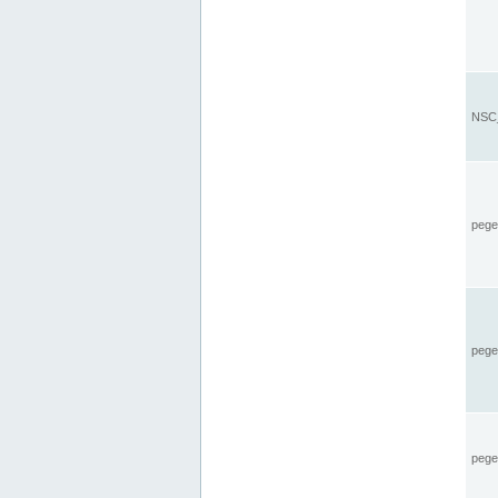
NSC_
pegel
pege
pegel