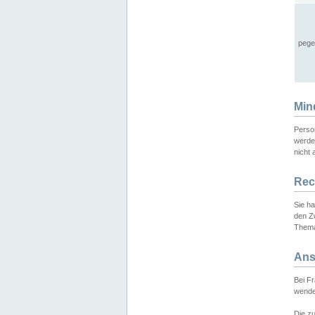
pege
Min
Perso
werde
nicht 
Rec
Sie h
den Z
Thema
Ans
Bei F
wende
Die zu