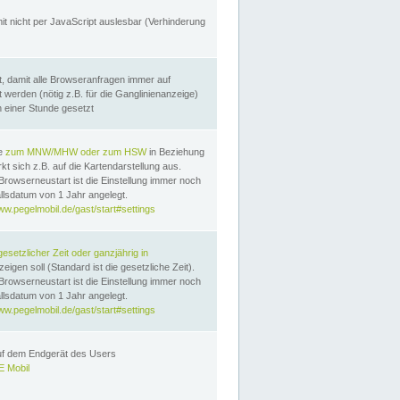
it nicht per JavaScript auslesbar (Verhinderung
, damit alle Browseranfragen immer auf
erden (nötig z.B. für die Ganglinienanzeige)
n einer Stunde gesetzt
te
zum MNW/MHW oder zum HSW
in Beziehung
t sich z.B. auf die Kartendarstellung aus.
Browserneustart ist die Einstellung immer noch
llsdatum von 1 Jahr angelegt.
ww.pegelmobil.de/gast/start#settings
gesetzlicher Zeit oder ganzjährig in
eigen soll (Standard ist die gesetzliche Zeit).
Browserneustart ist die Einstellung immer noch
llsdatum von 1 Jahr angelegt.
ww.pegelmobil.de/gast/start#settings
auf dem Endgerät des Users
 Mobil