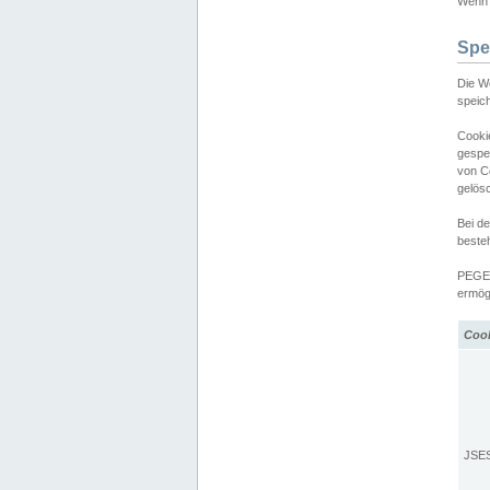
Wenn d
Spe
Die W
speic
Cooki
gespe
von C
gelös
Bei d
beste
PEGEL
ermögl
Coo
JSE