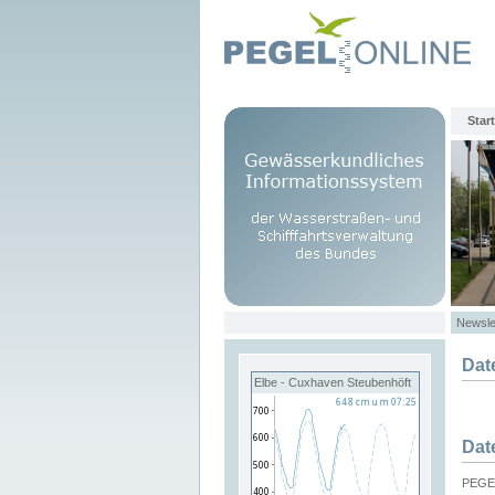
Start
Newsle
Dat
Elbe - Cuxhaven Steubenhöft
Dat
PEGEL