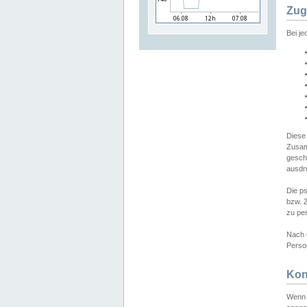
Zug
Bei j
Diese
Zusam
gesch
ausdrü
Die p
bzw. 
zu pe
Nach 
Person
Kon
Wenn 