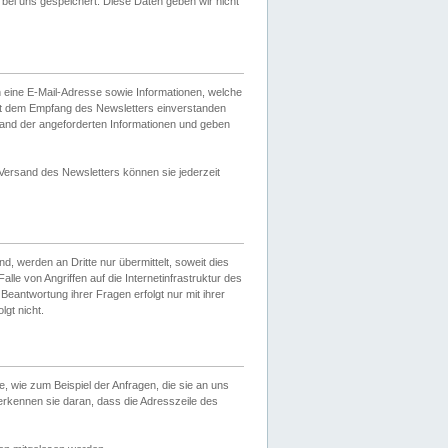
ei uns gespeichert. Diese Daten geben wir nicht
 eine E-Mail-Adresse sowie Informationen, welche
it dem Empfang des Newsletters einverstanden
sand der angeforderten Informationen und geben
 Versand des Newsletters können sie jederzeit
, werden an Dritte nur übermittelt, soweit dies
lle von Angriffen auf die Internetinfrastruktur des
Beantwortung ihrer Fragen erfolgt nur mit ihrer
gt nicht.
, wie zum Beispiel der Anfragen, die sie an uns
erkennen sie daran, dass die Adresszeile des