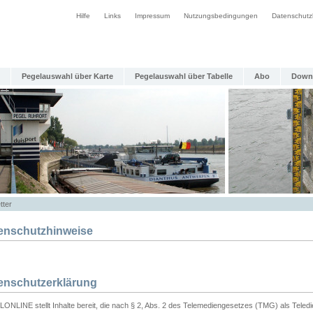
Hilfe
Links
Impressum
Nutzungsbedingungen
Datenschutz
Pegelauswahl über Karte
Pegelauswahl über Tabelle
Abo
Down
tter
enschutzhinweise
enschutzerklärung
ONLINE stellt Inhalte bereit, die nach § 2, Abs. 2 des Telemediengesetzes (TMG) als Teled