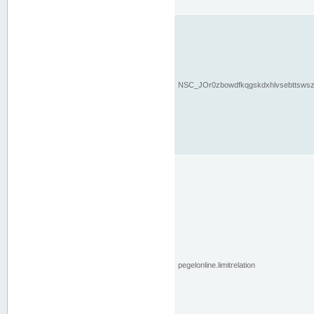
NSC_JOr0zbowdfkqgskdxhlvsebttsws
pegelonline.limitrelation