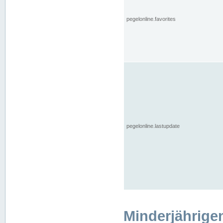
pegelonline.favorites
pegelonline.lastupdate
Minderjährige