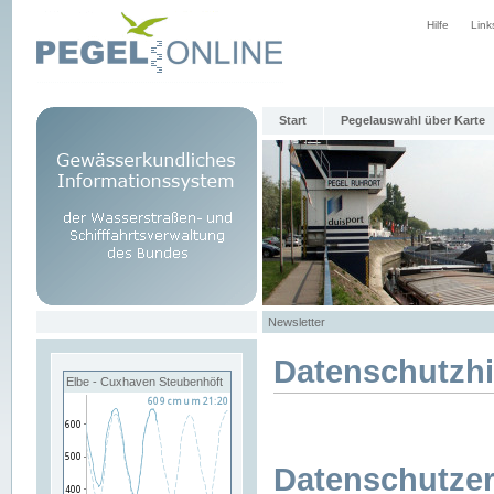
Hilfe
Link
Start
Pegelauswahl über Karte
Newsletter
Datenschutzh
Elbe - Cuxhaven Steubenhöft
Datenschutzer