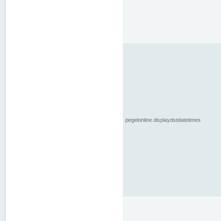
pegelonline.displaydstdatetimes