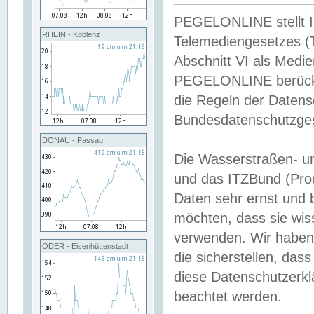
PEGELONLINE stellt Inh
RHEIN - Koblenz
Telemediengesetzes (
Abschnitt VI als Medie
PEGELONLINE berücksi
die Regeln der Date
Bundesdatenschutzge
DONAU - Passau
Die Wasserstraßen- u
und das ITZBund (Pro
Daten sehr ernst und 
möchten, dass sie wis
verwenden. Wir haben
ODER - Eisenhüttenstadt
die sicherstellen, das
diese Datenschutzerkl
beachtet werden.