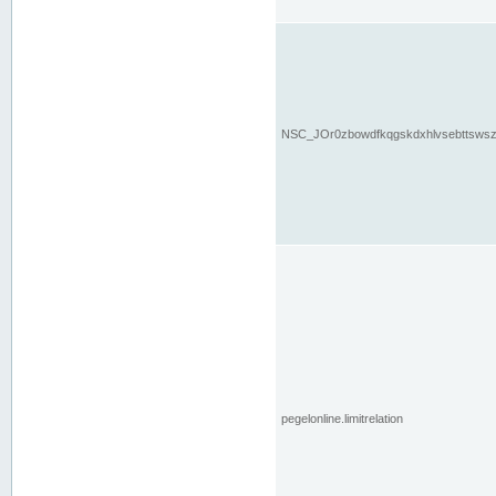
NSC_JOr0zbowdfkqgskdxhlvsebttsws
pegelonline.limitrelation