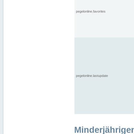
pegelonline.favorites
pegelonline.lastupdate
Minderjährige