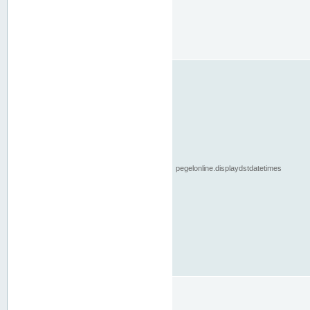
pegelonline.displaydstdatetimes