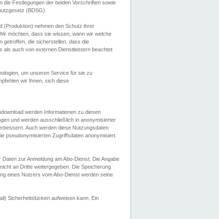
 die Festlegungen der beiden Vorschriften sowie
hutzgesetz (BDSG).
 (Produktion) nehmen den Schutz ihrer
ir möchten, dass sie wissen, wann wir welche
etroffen, die sicherstellen, dass die
 als auch von externen Dienstleistern beachtet
ologien, um unseren Service für sie zu
fehlen wir Ihnen, sich diese
endownload werden Informationen zu diesen
ogen und werden ausschließlich in anonymisierter
verbessern. Auch werden diese Nutzungsdaten
ie pseudonymisierten Zugriffsdaten anonymisiert.
her Daten zur Anmeldung am Abo-Dienst. Die Angabe
 nicht an Dritte weitergegeben. Die Speicherung
dung eines Nutzers vom Abo-Dienst werden seine
il) Sicherheitslücken aufweisen kann. Ein