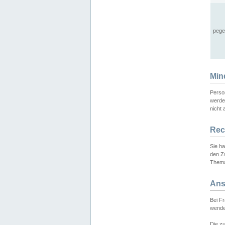
pege
Min
Perso
werde
nicht 
Rec
Sie h
den Z
Thema
Ans
Bei F
wende
Die zu