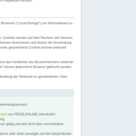
tten mitgelesen werden.
Browsers ("Local Storage") um Informationen zu
n. Cookies werden auf dem Rechner des Nutzers
 können Nutzerinnen und Nutzer die Verwendung
ereits gespeicherte Cookies können jederzeit
nach dem Schließen des Browserfensters weiterhin
e" können jederzeit im Browser gelöscht werden.
stellung der Webseite zu gewährleisten. Dies
Anwendungsservers
reich
von PEGELONLINE erforderlich
zung
rver gültig und wird nicht über verschiedene
utzers oder einer sonstigen auf den tatsächlichen