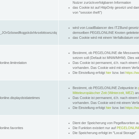
Nutzer zurückverfolgbaren Information
das Cookie ist auf HttpOnly gesetzt und dam
von "session theft")
wird von LoadBalancer des ITZBund gesetzt
JOr0zbowdfkqgskdxhlvsebttswszdq
demselben PEGELONLINE Knoten geleitetet w
das Cookie wird mit einem Verfallsdatum vo
Bestimmt, ob PEGELONLINE die Messwer
setzen soll (Default ist MNW/MHW). Dies wirk
online.limitrelation
Das Cookie ist permanent, d.h. nach einem 
vorhanden. Das Cookie wird mit einem Verfa
Die Einstellung erfolgt
hier
bzw. bei
https://w
Bestimmt, ob PEGELONLINE Zeitpunkte in
Mitteleuropäischer Zeit (Winterzeit, MEZ)
anz
lonline.displaydstdatetimes
Das Cookie ist permanent, d.h. nach einem 
vorhanden. Das Cookie wird mit einem Verfa
Die Einstellung erfolgt
hier
bzw. bei
https://w
Dient der Speicherung von Pegelfavoriten 
online.favorites
Die Funktion existiert nur auf
PEGELONLINE
Die Speicherung erfolgt im "Local Storage"