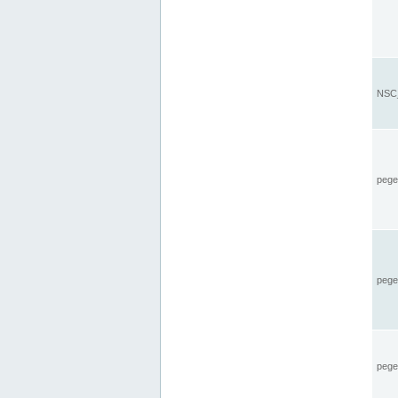
NSC_
pegel
pege
pegel