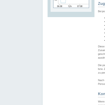
Zug
Bei j
Diese
Zusam
gesch
ausdrü
Die p
bzw. 
zu pe
Nach 
Person
Kon
Wenn 