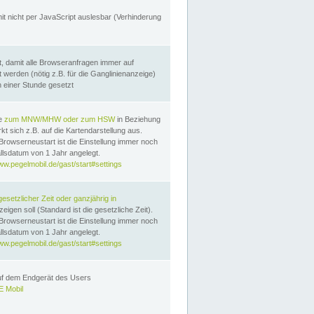
it nicht per JavaScript auslesbar (Verhinderung
, damit alle Browseranfragen immer auf
erden (nötig z.B. für die Ganglinienanzeige)
n einer Stunde gesetzt
te
zum MNW/MHW oder zum HSW
in Beziehung
t sich z.B. auf die Kartendarstellung aus.
Browserneustart ist die Einstellung immer noch
llsdatum von 1 Jahr angelegt.
ww.pegelmobil.de/gast/start#settings
gesetzlicher Zeit oder ganzjährig in
eigen soll (Standard ist die gesetzliche Zeit).
Browserneustart ist die Einstellung immer noch
llsdatum von 1 Jahr angelegt.
ww.pegelmobil.de/gast/start#settings
auf dem Endgerät des Users
 Mobil