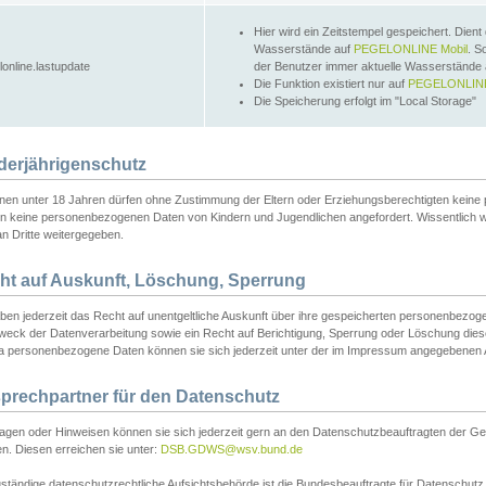
Hier wird ein Zeitstempel gespeichert. Dient
Wasserstände auf
PEGELONLINE Mobil
. S
lonline.lastupdate
der Benutzer immer aktuelle Wasserstände
Die Funktion existiert nur auf
PEGELONLINE
Die Speicherung erfolgt im "Local Storage"
derjährigenschutz
nen unter 18 Jahren dürfen ohne Zustimmung der Eltern oder Erziehungsberechtigten keine
n keine personenbezogenen Daten von Kindern und Jugendlichen angefordert. Wissentlich 
an Dritte weitergegeben.
ht auf Auskunft, Löschung, Sperrung
aben jederzeit das Recht auf unentgeltliche Auskunft über ihre gespeicherten personenbez
weck der Datenverarbeitung sowie ein Recht auf Berichtigung, Sperrung oder Löschung dies
 personenbezogene Daten können sie sich jederzeit unter der im Impressum angegebenen
prechpartner für den Datenschutz
ragen oder Hinweisen können sie sich jederzeit gern an den Datenschutzbeauftragten der Ge
n. Diesen erreichen sie unter:
DSB.GDWS@wsv.bund.de
ständige datenschutzrechtliche Aufsichtsbehörde ist die Bundesbeauftragte für Datenschutz u