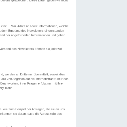
ei uns gespeichert. Diese Daten geben wir nicht
 eine E-Mail-Adresse sowie Informationen, welche
it dem Empfang des Newsletters einverstanden
sand der angeforderten Informationen und geben
 Versand des Newsletters können sie jederzeit
, werden an Dritte nur übermittelt, soweit dies
lle von Angriffen auf die Internetinfrastruktur des
Beantwortung ihrer Fragen erfolgt nur mit ihrer
gt nicht.
, wie zum Beispiel der Anfragen, die sie an uns
erkennen sie daran, dass die Adresszeile des