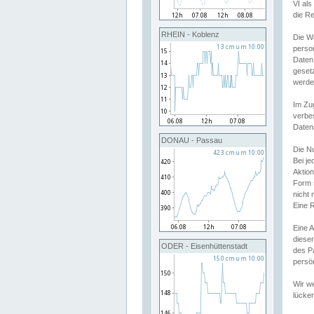
VI al
die R
RHEIN - Koblenz
Die W
perso
Daten
geset
werde
Im Zu
verbe
Daten
DONAU - Passau
Die N
Bei j
Aktion
Form 
nicht 
Eine R
Eine 
dieser
ODER - Eisenhüttenstadt
des P
persön
Wir we
lücken