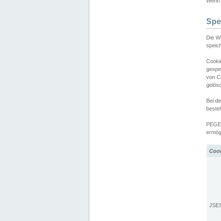
Wenn d
Spe
Die W
speic
Cooki
gespe
von C
gelös
Bei d
beste
PEGEL
ermögl
Coo
JSE