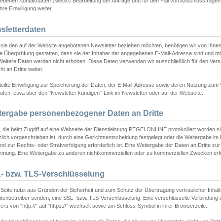
ebenen Kontaktdaten zwecks Bearbeitung der Anfrage und für den Fall von Anschlussfragen b
hre Einwilligung weiter.
sletterdaten
sie den auf der Website angebotenen Newsletter beziehen möchten, benötigen wir von Ihnen
ie Überprüfung gestatten, dass sie der Inhaber der angegebenen E-Mail-Adresse sind und m
 Weitere Daten werden nicht erhoben. Diese Daten verwenden wir ausschließlich für den Ver
cht an Dritte weiter.
teilte Einwilligung zur Speicherung der Daten, der E-Mail-Adresse sowie deren Nutzung zum
ufen, etwa über den "Newsletter kündigen"-Link im Newsletter oder auf der Webseite.
tergabe personenbezogener Daten an Dritte
 die beim Zugriff auf eine Webseite der Dienstleistung PEGELONLINE protokolliert worden sind
lich vorgeschrieben ist, durch eine Gerichtsentscheidung festgelegt oder die Weitergabe im Fa
d zur Rechts- oder Strafverfolgung erforderlich ist. Eine Weitergabe der Daten an Dritte zur 
mmung. Eine Weitergabe zu anderen nichtkommerziellen oder zu kommerziellen Zwecken erfol
- bzw. TLS-Verschlüsselung
Seite nutzt aus Gründen der Sicherheit und zum Schutz der Übertragung vertraulicher Inhalte
eitenbetreiber senden, eine SSL- bzw. TLS-Verschlüsselung. Eine verschlüsselte Verbindung 
rs von "http://" auf "https://" wechselt sowie am Schloss-Symbol in ihrer Browserzeile.