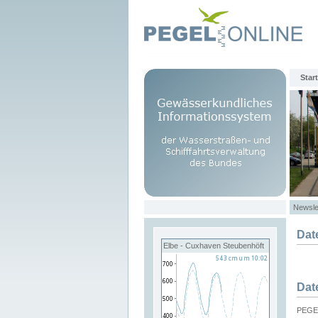
Start
Newsle
Dat
Elbe - Cuxhaven Steubenhöft
Dat
PEGEL