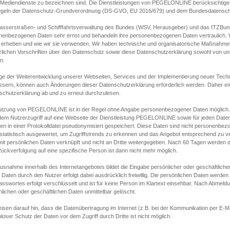
s Mediendienste zu bezeichnen sind. Die Dienstleistungen von PEGELONLINE berücksichtigen
egeln der Datenschutz-Grundverordnung (DS-GVO, EU 2016/679) und dem Bundesdatensc
asserstraßen- und Schifffahrtsverwaltung des Bundes (WSV, Herausgeber) und das ITZBund
nenbezogenen Daten sehr ernst und behandeln ihre personenbezogenen Daten vertraulich. W
 erheben und wie wir sie verwenden. Wir haben technische und organisatorische Maßnahmen g
zlichen Vorschriften über den Datenschutz sowie diese Datenschutzerklärung sowohl von uns
n.
ge der Weiterentwicklung unserer Webseiten, Services und der Implementierung neuer Techn
ssern, können auch Änderungen dieser Datenschutzerklärung erforderlich werden. Daher emp
schutzerklärung ab und zu erneut durchzulesen.
utzung von PEGELONLINE ist in der Regel ohne Angabe personenbezogener Daten möglich.
edem Nutzerzugriff auf eine Webseite der Dienstleistung PEGELONLINE sowie für jeden Dat
en in einer Protokolldatei pseudonymisiert gespeichert. Diese Daten sind nicht personenbez
statistisch ausgewertet, um Zugriffstrends zu erkennen und das Angebot entsprechend zu 
mit persönlichen Daten verknüpft und nicht an Dritte weitergegeben. Nach 60 Tagen werden d
ückverfolgung auf eine spezifische Person ist dann nicht mehr möglich.
Ausnahme innerhalb des Internetangebotes bildet die Eingabe persönlicher oder geschäftlic
 Daten durch den Nutzer erfolgt dabei ausdrücklich freiwillig. Die persönlichen Daten werden
asswortes erfolgt verschlüsselt und ist für keine Person im Klartext einsehbar. Nach Abmel
lichen oder geschäftlichen Daten unmittelbar gelöscht.
isen darauf hin, dass die Datenübertragung im Internet (z.B. bei der Kommunikation per E-Ma
loser Schutz der Daten vor dem Zugriff durch Dritte ist nicht möglich.