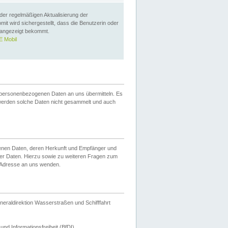
 der regelmäßigen Aktualisierung der
omit wird sichergestellt, dass die Benutzerin oder
 angezeigt bekommt.
 Mobil
 personenbezogenen Daten an uns übermitteln. Es
werden solche Daten nicht gesammelt und auch
ogenen Daten, deren Herkunft und Empfänger und
er Daten. Hierzu sowie zu weiteren Fragen zum
 Adresse an uns wenden.
neraldirektion Wasserstraßen und Schifffahrt
nd Informationsfreiheit (BfDI).