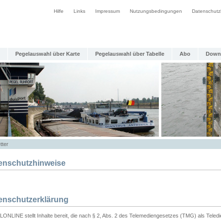
Hilfe
Links
Impressum
Nutzungsbedingungen
Datenschutz
Pegelauswahl über Karte
Pegelauswahl über Tabelle
Abo
Down
tter
enschutzhinweise
enschutzerklärung
ONLINE stellt Inhalte bereit, die nach § 2, Abs. 2 des Telemediengesetzes (TMG) als Teled