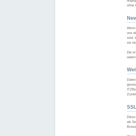
angeg
ohne i
New
Wenn 
uns d
sind.
sie ni
Die er
widerr
Wei
Daten,
gesetz
ITZBun
Zusti
SSL
Diese 
als S
Browse