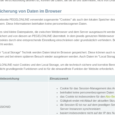
ie Verschlüsselung aktiviert ist, können die Daten, die sie an uns übermitteln, nicht von Dri
icherung von Daten im Browser
ebseite PEGELONLINE verwendet sogenannte "Cookies" als auch den lokalen Speicher des 
hern. Diese Informationen beinhalten keine personenbezogenen Daten.
es sind kleine Datenpakete, die zwischen Webbrowser und dem Server ausgetauscht werde
ichert und von diesem an PEGELONLINE übermittelt. In dem jeweils genutzten Webbrowser
ookies durch eine entsprechende Einstellung einschränken oder grundsätzlich verhindern. B
cht werden.
er "Local Storage" Technik werden Daten lokal im Browser gespeichert. Diese können auch 
hen und bei einem späteren Besuch wieder ausgelesen werden. Auch Daten im "Local Storag
ONLINE nutzt Cookies und den Local Storage, um die technisch sichere und korrekte Bereit
icht grundlegende Funktionen und ist für die einwandfreie Funktion der Website erforderlich.
kiebezeichung
Einsatzzweck
Cookie für das Session-Management des 
beinhaltet keine personenbezogenen Daten
das Cookie ist insbesondere für den
Abo-Be
Gültigkeit endet mit Ablauf der aktuellen Sit
die Session-ID ist nur auf dem jeweiligen Se
SSIONID
Server-Instanzen synchronisiert
basiert insbesondere nicht auf der IP des N