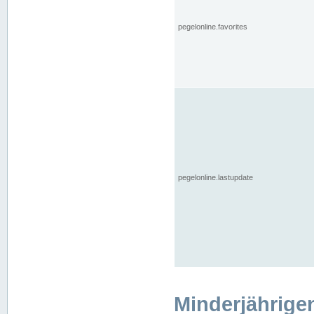
pegelonline.favorites
pegelonline.lastupdate
Minderjährige