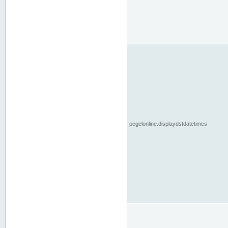
pegelonline.displaydstdatetimes