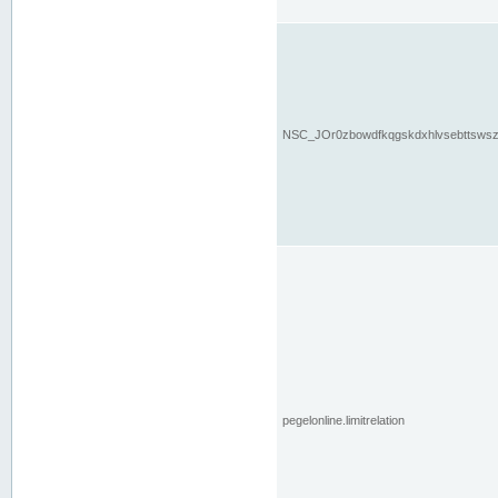
NSC_JOr0zbowdfkqgskdxhlvsebttsws
pegelonline.limitrelation