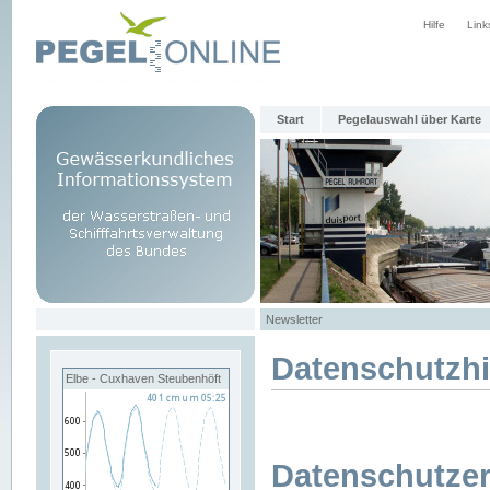
Hilfe
Link
Start
Pegelauswahl über Karte
Newsletter
Datenschutzh
Elbe - Cuxhaven Steubenhöft
Datenschutzer