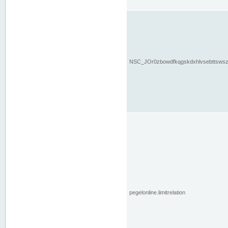
NSC_JOr0zbowdfkqgskdxhlvsebttsws
pegelonline.limitrelation