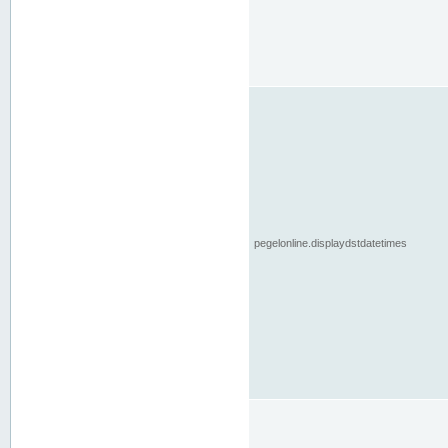
pegelonline.displaydstdatetimes