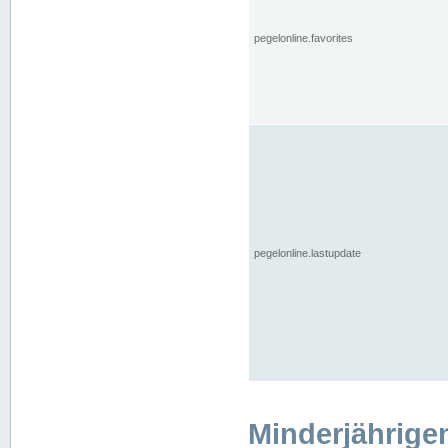
pegelonline.favorites
pegelonline.lastupdate
Minderjährige