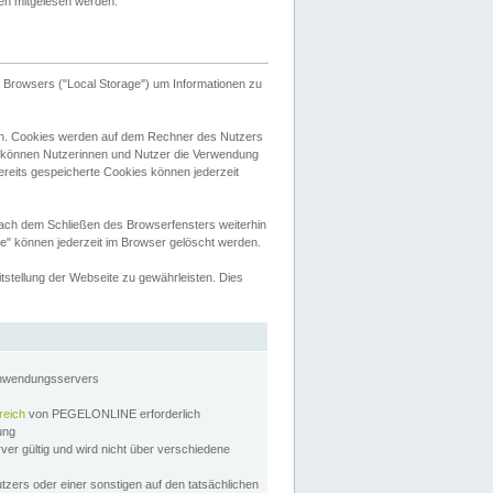
tten mitgelesen werden.
Browsers ("Local Storage") um Informationen zu
n. Cookies werden auf dem Rechner des Nutzers
 können Nutzerinnen und Nutzer die Verwendung
ereits gespeicherte Cookies können jederzeit
nach dem Schließen des Browserfensters weiterhin
e" können jederzeit im Browser gelöscht werden.
stellung der Webseite zu gewährleisten. Dies
Anwendungsservers
reich
von PEGELONLINE erforderlich
zung
rver gültig und wird nicht über verschiedene
utzers oder einer sonstigen auf den tatsächlichen