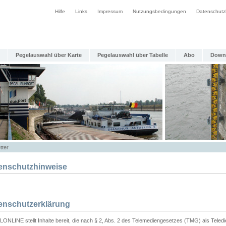
Hilfe
Links
Impressum
Nutzungsbedingungen
Datenschutz
Pegelauswahl über Karte
Pegelauswahl über Tabelle
Abo
Down
tter
enschutzhinweise
enschutzerklärung
ONLINE stellt Inhalte bereit, die nach § 2, Abs. 2 des Telemediengesetzes (TMG) als Teled