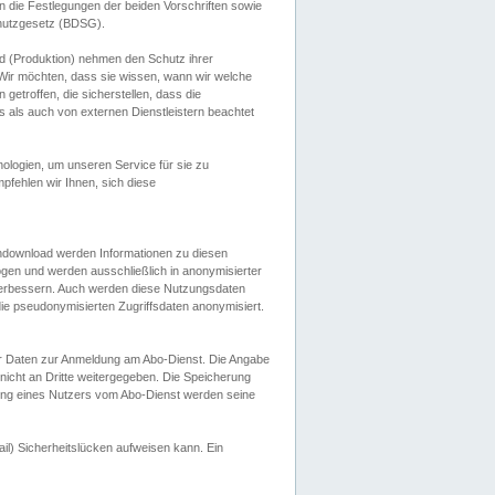
 die Festlegungen der beiden Vorschriften sowie
hutzgesetz (BDSG).
 (Produktion) nehmen den Schutz ihrer
ir möchten, dass sie wissen, wann wir welche
etroffen, die sicherstellen, dass die
 als auch von externen Dienstleistern beachtet
ologien, um unseren Service für sie zu
fehlen wir Ihnen, sich diese
endownload werden Informationen zu diesen
ogen und werden ausschließlich in anonymisierter
verbessern. Auch werden diese Nutzungsdaten
ie pseudonymisierten Zugriffsdaten anonymisiert.
her Daten zur Anmeldung am Abo-Dienst. Die Angabe
 nicht an Dritte weitergegeben. Die Speicherung
dung eines Nutzers vom Abo-Dienst werden seine
il) Sicherheitslücken aufweisen kann. Ein