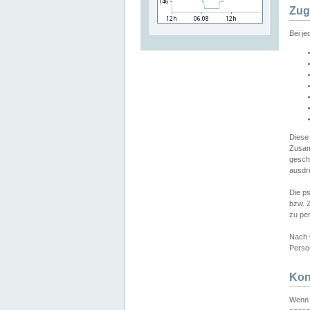
Zug
Bei j
Diese
Zusam
gesch
ausdrü
Die p
bzw. 
zu pe
Nach 
Person
Kon
Wenn 