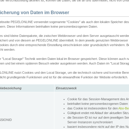
ie Verschlüsselung aktiviert ist, können die Daten, die sie an uns übermitteln, nicht von Dri
icherung von Daten im Browser
ebseite PEGELONLINE verwendet sogenannte "Cookies" als auch den lokalen Speicher des 
hern. Diese Informationen beinhalten keine personenbezogenen Daten.
es sind kleine Datenpakete, die zwischen Webbrowser und dem Server ausgetauscht werde
ichert und von diesem an PEGELONLINE übermittelt. In dem jeweils genutzten Webbrowser
ookies durch eine entsprechende Einstellung einschränken oder grundsätzlich verhindern. B
cht werden.
er "Local Storage" Technik werden Daten lokal im Browser gespeichert. Diese können auch 
hen und bei einem späteren Besuch wieder ausgelesen werden. Auch Daten im "Local Storag
ONLINE nutzt Cookies und den Local Storage, um die technisch sichere und korrekte Bereit
icht grundlegende Funktionen und ist für die einwandfreie Funktion der Website erforderlich.
kiebezeichung
Einsatzzweck
Cookie für das Session-Management des 
beinhaltet keine personenbezogenen Daten
das Cookie ist insbesondere für den
Abo-Be
Gültigkeit endet mit Ablauf der aktuellen Sit
die Session-ID ist nur auf dem jeweiligen Se
SSIONID
Server-Instanzen synchronisiert
basiert insbesondere nicht auf der IP des N