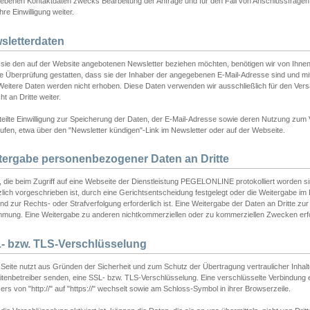
ebenen Kontaktdaten zwecks Bearbeitung der Anfrage und für den Fall von Anschlussfragen b
hre Einwilligung weiter.
sletterdaten
sie den auf der Website angebotenen Newsletter beziehen möchten, benötigen wir von Ihnen
ie Überprüfung gestatten, dass sie der Inhaber der angegebenen E-Mail-Adresse sind und m
 Weitere Daten werden nicht erhoben. Diese Daten verwenden wir ausschließlich für den Ver
cht an Dritte weiter.
teilte Einwilligung zur Speicherung der Daten, der E-Mail-Adresse sowie deren Nutzung zum
ufen, etwa über den "Newsletter kündigen"-Link im Newsletter oder auf der Webseite.
tergabe personenbezogener Daten an Dritte
 die beim Zugriff auf eine Webseite der Dienstleistung PEGELONLINE protokolliert worden sind
lich vorgeschrieben ist, durch eine Gerichtsentscheidung festgelegt oder die Weitergabe im Fa
d zur Rechts- oder Strafverfolgung erforderlich ist. Eine Weitergabe der Daten an Dritte zur 
mmung. Eine Weitergabe zu anderen nichtkommerziellen oder zu kommerziellen Zwecken erfol
- bzw. TLS-Verschlüsselung
Seite nutzt aus Gründen der Sicherheit und zum Schutz der Übertragung vertraulicher Inhalte
eitenbetreiber senden, eine SSL- bzw. TLS-Verschlüsselung. Eine verschlüsselte Verbindung 
rs von "http://" auf "https://" wechselt sowie am Schloss-Symbol in ihrer Browserzeile.