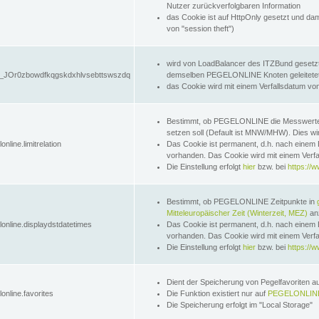
Nutzer zurückverfolgbaren Information
das Cookie ist auf HttpOnly gesetzt und dam
von "session theft")
wird von LoadBalancer des ITZBund gesetzt
JOr0zbowdfkqgskdxhlvsebttswszdq
demselben PEGELONLINE Knoten geleitetet w
das Cookie wird mit einem Verfallsdatum vo
Bestimmt, ob PEGELONLINE die Messwer
setzen soll (Default ist MNW/MHW). Dies wirk
online.limitrelation
Das Cookie ist permanent, d.h. nach einem 
vorhanden. Das Cookie wird mit einem Verfa
Die Einstellung erfolgt
hier
bzw. bei
https://w
Bestimmt, ob PEGELONLINE Zeitpunkte in
Mitteleuropäischer Zeit (Winterzeit, MEZ)
anz
lonline.displaydstdatetimes
Das Cookie ist permanent, d.h. nach einem 
vorhanden. Das Cookie wird mit einem Verfa
Die Einstellung erfolgt
hier
bzw. bei
https://w
Dient der Speicherung von Pegelfavoriten 
online.favorites
Die Funktion existiert nur auf
PEGELONLINE
Die Speicherung erfolgt im "Local Storage"