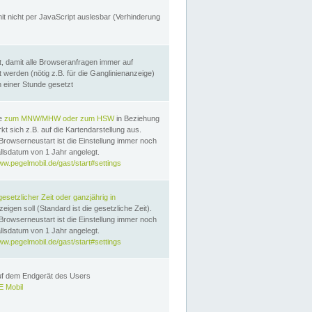
it nicht per JavaScript auslesbar (Verhinderung
, damit alle Browseranfragen immer auf
erden (nötig z.B. für die Ganglinienanzeige)
n einer Stunde gesetzt
te
zum MNW/MHW oder zum HSW
in Beziehung
t sich z.B. auf die Kartendarstellung aus.
Browserneustart ist die Einstellung immer noch
llsdatum von 1 Jahr angelegt.
ww.pegelmobil.de/gast/start#settings
gesetzlicher Zeit oder ganzjährig in
eigen soll (Standard ist die gesetzliche Zeit).
Browserneustart ist die Einstellung immer noch
llsdatum von 1 Jahr angelegt.
ww.pegelmobil.de/gast/start#settings
auf dem Endgerät des Users
 Mobil