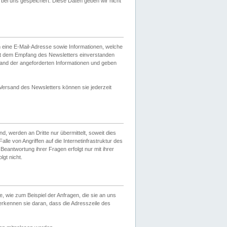
ei uns gespeichert. Diese Daten geben wir nicht
 eine E-Mail-Adresse sowie Informationen, welche
it dem Empfang des Newsletters einverstanden
sand der angeforderten Informationen und geben
 Versand des Newsletters können sie jederzeit
, werden an Dritte nur übermittelt, soweit dies
lle von Angriffen auf die Internetinfrastruktur des
Beantwortung ihrer Fragen erfolgt nur mit ihrer
gt nicht.
, wie zum Beispiel der Anfragen, die sie an uns
erkennen sie daran, dass die Adresszeile des