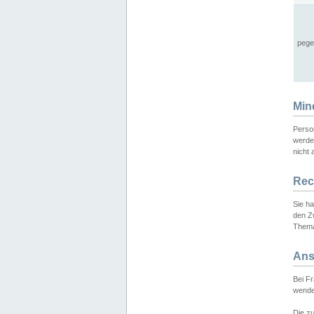
pege
Min
Perso
werde
nicht 
Rec
Sie h
den Z
Thema
Ans
Bei F
wende
Die zu