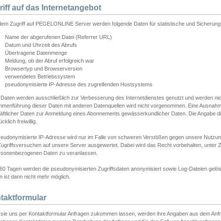
riff auf das Internetangebot
edem Zugriff auf PEGELONLINE Server werden folgende Daten für statistische und Sicherun
Name der abgerufenen Datei (Referrer URL)
Datum und Uhrzeit des Abrufs
Übertragene Datenmenge
Meldung, ob der Abruf erfolgreich war
Browsertyp und Browserversion
verwendetes Betriebssystem
pseudonymisierte IP-Adresse des zugreifenden Hostsystems
 Daten werden ausschließlich zur Verbesserung des Internetdienstes genutzt und werden ni
menführung dieser Daten mit anderen Datenquellen wird nicht vorgenommen. Eine Ausnahme 
äftlicher Daten zur Anmeldung eines Abonnements gewässerkundlicher Daten. Die Angabe die
cklich freiwillig.
seudonymisierte IP-Adresse wird nur im Falle von schweren Verstößen gegen unsere Nutzun
Zugriffsversuchen auf unsere Server ausgewertet. Dabei wird das Recht vorbehalten, unter Z
rsonenbezogenen Daten zu veranlassen.
60 Tagen werden die pseudonymisierten Zugriffsdaten anonymisiert sowie Log-Dateien gelösc
 ist dann nicht mehr möglich.
taktformular
sie uns per Kontaktformular Anfragen zukommen lassen, werden ihre Angaben aus dem Anfrag