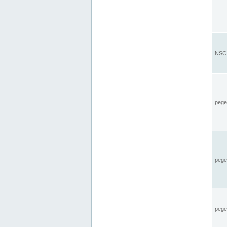
NSC_
pegel
pege
pegel