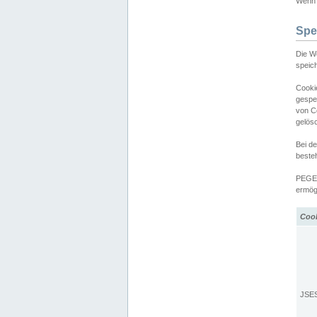
Wenn d
Spe
Die W
speic
Cooki
gespe
von C
gelös
Bei d
beste
PEGEL
ermögl
Coo
JSE