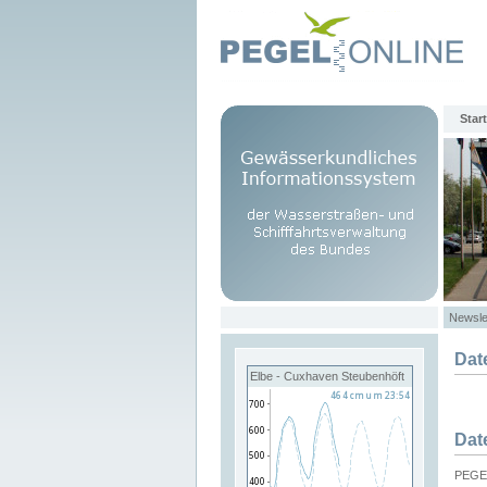
Start
Newsle
Dat
Elbe - Cuxhaven Steubenhöft
Dat
PEGEL