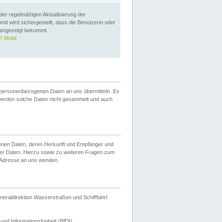
 der regelmäßigen Aktualisierung der
omit wird sichergestellt, dass die Benutzerin oder
 angezeigt bekommt.
 Mobil
 personenbezogenen Daten an uns übermitteln. Es
werden solche Daten nicht gesammelt und auch
ogenen Daten, deren Herkunft und Empfänger und
er Daten. Hierzu sowie zu weiteren Fragen zum
 Adresse an uns wenden.
neraldirektion Wasserstraßen und Schifffahrt
nd Informationsfreiheit (BfDI).