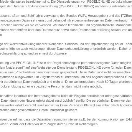
s Mediendienste zu bezeichnen sind. Die Dienstleistungen von PEGELONLINE berücksichtigen
egeln der Datenschutz-Grundverordnung (DS-GVO, EU 2016/679) und dem Bundesdatensc
asserstraßen- und Schifffahrtsverwaltung des Bundes (WSV, Herausgeber) und das ITZBund
nenbezogenen Daten sehr ernst und behandeln ihre personenbezogenen Daten vertraulich. W
 erheben und wie wir sie verwenden. Wir haben technische und organisatorische Maßnahmen g
zlichen Vorschriften über den Datenschutz sowie diese Datenschutzerklärung sowohl von uns
n.
ge der Weiterentwicklung unserer Webseiten, Services und der Implementierung neuer Techn
ssern, können auch Änderungen dieser Datenschutzerklärung erforderlich werden. Daher emp
schutzerklärung ab und zu erneut durchzulesen.
utzung von PEGELONLINE ist in der Regel ohne Angabe personenbezogener Daten möglich.
edem Nutzerzugriff auf eine Webseite der Dienstleistung PEGELONLINE sowie für jeden Dat
en in einer Protokolldatei pseudonymisiert gespeichert. Diese Daten sind nicht personenbez
statistisch ausgewertet, um Zugriffstrends zu erkennen und das Angebot entsprechend zu 
mit persönlichen Daten verknüpft und nicht an Dritte weitergegeben. Nach 60 Tagen werden d
ückverfolgung auf eine spezifische Person ist dann nicht mehr möglich.
Ausnahme innerhalb des Internetangebotes bildet die Eingabe persönlicher oder geschäftlic
 Daten durch den Nutzer erfolgt dabei ausdrücklich freiwillig. Die persönlichen Daten werden
asswortes erfolgt verschlüsselt und ist für keine Person im Klartext einsehbar. Nach Abmel
lichen oder geschäftlichen Daten unmittelbar gelöscht.
isen darauf hin, dass die Datenübertragung im Internet (z.B. bei der Kommunikation per E-Ma
loser Schutz der Daten vor dem Zugriff durch Dritte ist nicht möglich.