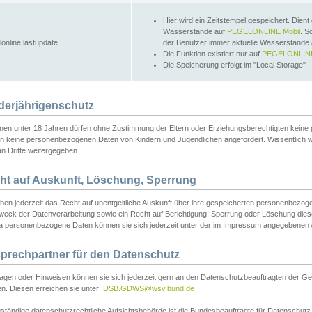
Hier wird ein Zeitstempel gespeichert. Dient
Wasserstände auf
PEGELONLINE Mobil
. S
lonline.lastupdate
der Benutzer immer aktuelle Wasserstände
Die Funktion existiert nur auf
PEGELONLINE
Die Speicherung erfolgt im "Local Storage"
derjährigenschutz
nen unter 18 Jahren dürfen ohne Zustimmung der Eltern oder Erziehungsberechtigten keine
n keine personenbezogenen Daten von Kindern und Jugendlichen angefordert. Wissentlich 
an Dritte weitergegeben.
ht auf Auskunft, Löschung, Sperrung
aben jederzeit das Recht auf unentgeltliche Auskunft über ihre gespeicherten personenbez
weck der Datenverarbeitung sowie ein Recht auf Berichtigung, Sperrung oder Löschung dies
 personenbezogene Daten können sie sich jederzeit unter der im Impressum angegebenen
prechpartner für den Datenschutz
ragen oder Hinweisen können sie sich jederzeit gern an den Datenschutzbeauftragten der Ge
n. Diesen erreichen sie unter:
DSB.GDWS@wsv.bund.de
ständige datenschutzrechtliche Aufsichtsbehörde ist die Bundesbeauftragte für Datenschutz u