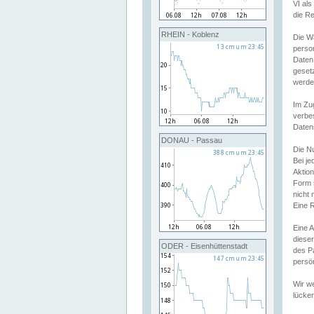
VI al
die R
RHEIN - Koblenz
Die W
perso
Daten
geset
werde
Im Zu
verbe
Daten
DONAU - Passau
Die N
Bei j
Aktion
Form 
nicht 
Eine R
Eine 
dieser
ODER - Eisenhüttenstadt
des P
persön
Wir we
lücken