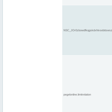
NSC_JOr0zbowdfkqgskdxhlvsebttsws
pegelonline.limitrelation