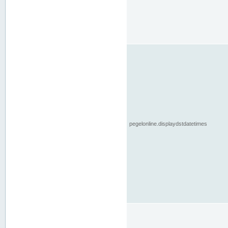
pegelonline.displaydstdatetimes