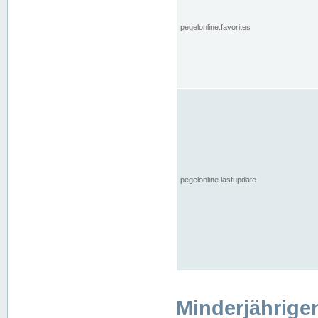
pegelonline.favorites
pegelonline.lastupdate
Minderjährige