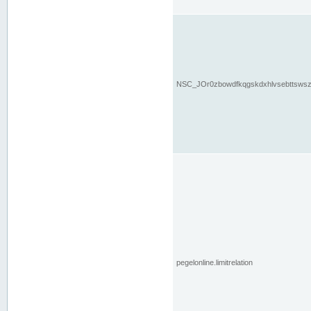
NSC_JOr0zbowdfkqgskdxhlvsebttsws
pegelonline.limitrelation