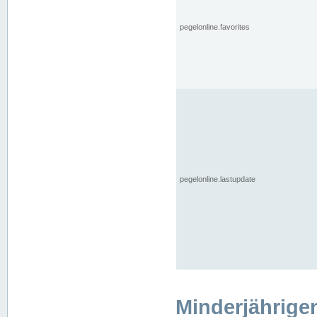
pegelonline.favorites
pegelonline.lastupdate
Minderjährige