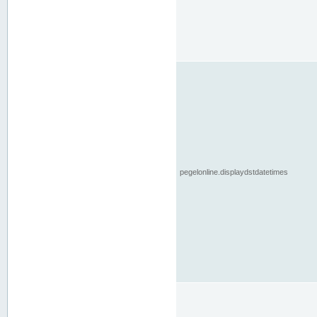
pegelonline.displaydstdatetimes