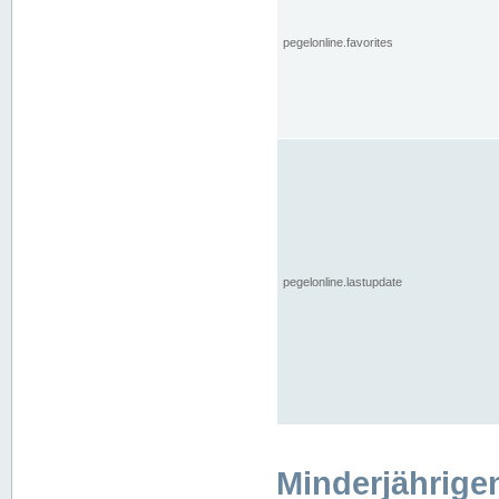
pegelonline.favorites
pegelonline.lastupdate
Minderjährige