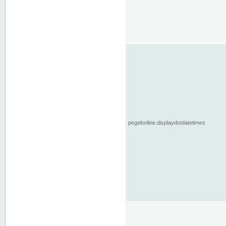
pegelonline.displaydstdatetimes