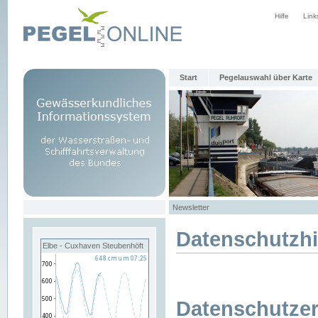
Hilfe
Link
Start
Pegelauswahl über Karte
Newsletter
Datenschutzh
Elbe - Cuxhaven Steubenhöft
Datenschutzer