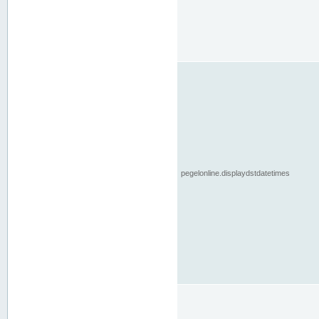
pegelonline.displaydstdatetimes