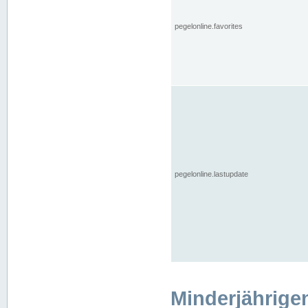
pegelonline.favorites
pegelonline.lastupdate
Minderjährige