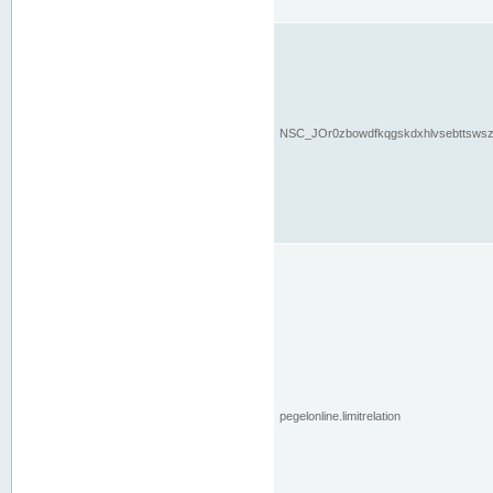
NSC_JOr0zbowdfkqgskdxhlvsebttsws
pegelonline.limitrelation