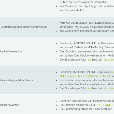
Nutzer zurückverfolgbaren Information
das Cookie ist auf HttpOnly gesetzt und dam
von "session theft")
wird von LoadBalancer des ITZBund gesetzt
JOr0zbowdfkqgskdxhlvsebttswszdq
demselben PEGELONLINE Knoten geleitetet w
das Cookie wird mit einem Verfallsdatum vo
Bestimmt, ob PEGELONLINE die Messwer
setzen soll (Default ist MNW/MHW). Dies wirk
online.limitrelation
Das Cookie ist permanent, d.h. nach einem 
vorhanden. Das Cookie wird mit einem Verfa
Die Einstellung erfolgt
hier
bzw. bei
https://w
Bestimmt, ob PEGELONLINE Zeitpunkte in
Mitteleuropäischer Zeit (Winterzeit, MEZ)
anz
lonline.displaydstdatetimes
Das Cookie ist permanent, d.h. nach einem 
vorhanden. Das Cookie wird mit einem Verfa
Die Einstellung erfolgt
hier
bzw. bei
https://w
Dient der Speicherung von Pegelfavoriten 
online.favorites
Die Funktion existiert nur auf
PEGELONLINE
Die Speicherung erfolgt im "Local Storage"