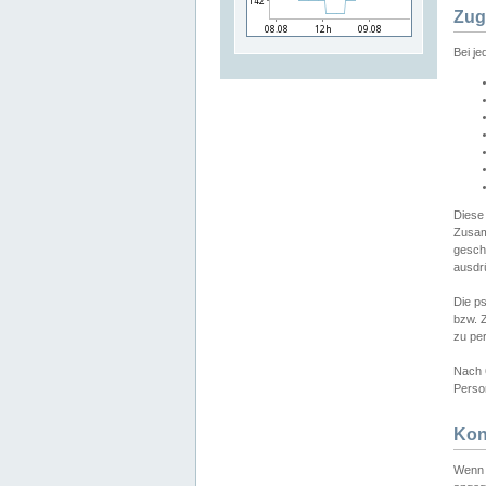
Zug
Bei j
Diese
Zusam
gesch
ausdrü
Die p
bzw. 
zu pe
Nach 
Person
Kon
Wenn 