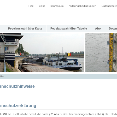
Hilfe
Links
Impressum
Nutzungsbedingungen
Datenschutz
Pegelauswahl über Karte
Pegelauswahl über Tabelle
Abo
Down
tter
enschutzhinweise
enschutzerklärung
ONLINE stellt Inhalte bereit, die nach § 2, Abs. 2 des Telemediengesetzes (TMG) als Teled