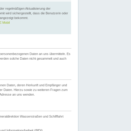
 der regelmäßigen Aktualisierung der
omit wird sichergestellt, dass die Benutzerin oder
 angezeigt bekommt.
 Mobil
 personenbezogenen Daten an uns übermitteln. Es
werden solche Daten nicht gesammelt und auch
ogenen Daten, deren Herkunft und Empfänger und
er Daten. Hierzu sowie zu weiteren Fragen zum
 Adresse an uns wenden.
neraldirektion Wasserstraßen und Schifffahrt
nd Informationsfreiheit (BfDI).