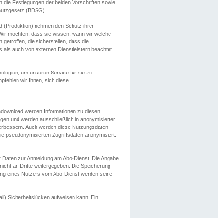
 die Festlegungen der beiden Vorschriften sowie
hutzgesetz (BDSG).
 (Produktion) nehmen den Schutz ihrer
ir möchten, dass sie wissen, wann wir welche
etroffen, die sicherstellen, dass die
 als auch von externen Dienstleistern beachtet
ologien, um unseren Service für sie zu
fehlen wir Ihnen, sich diese
endownload werden Informationen zu diesen
ogen und werden ausschließlich in anonymisierter
verbessern. Auch werden diese Nutzungsdaten
ie pseudonymisierten Zugriffsdaten anonymisiert.
her Daten zur Anmeldung am Abo-Dienst. Die Angabe
 nicht an Dritte weitergegeben. Die Speicherung
dung eines Nutzers vom Abo-Dienst werden seine
il) Sicherheitslücken aufweisen kann. Ein