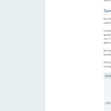
Wenn d
Spe
Die W
speic
Cooki
gespe
von C
gelös
Bei d
beste
PEGEL
ermögl
Coo
JSE