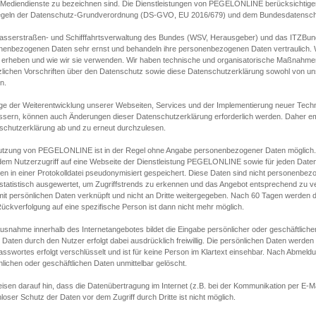
s Mediendienste zu bezeichnen sind. Die Dienstleistungen von PEGELONLINE berücksichtigen
egeln der Datenschutz-Grundverordnung (DS-GVO, EU 2016/679) und dem Bundesdatensc
asserstraßen- und Schifffahrtsverwaltung des Bundes (WSV, Herausgeber) und das ITZBund
nenbezogenen Daten sehr ernst und behandeln ihre personenbezogenen Daten vertraulich. W
 erheben und wie wir sie verwenden. Wir haben technische und organisatorische Maßnahmen g
zlichen Vorschriften über den Datenschutz sowie diese Datenschutzerklärung sowohl von uns
n.
ge der Weiterentwicklung unserer Webseiten, Services und der Implementierung neuer Techn
ssern, können auch Änderungen dieser Datenschutzerklärung erforderlich werden. Daher emp
schutzerklärung ab und zu erneut durchzulesen.
utzung von PEGELONLINE ist in der Regel ohne Angabe personenbezogener Daten möglich.
edem Nutzerzugriff auf eine Webseite der Dienstleistung PEGELONLINE sowie für jeden Dat
en in einer Protokolldatei pseudonymisiert gespeichert. Diese Daten sind nicht personenbez
statistisch ausgewertet, um Zugriffstrends zu erkennen und das Angebot entsprechend zu 
mit persönlichen Daten verknüpft und nicht an Dritte weitergegeben. Nach 60 Tagen werden d
ückverfolgung auf eine spezifische Person ist dann nicht mehr möglich.
Ausnahme innerhalb des Internetangebotes bildet die Eingabe persönlicher oder geschäftlic
 Daten durch den Nutzer erfolgt dabei ausdrücklich freiwillig. Die persönlichen Daten werden
asswortes erfolgt verschlüsselt und ist für keine Person im Klartext einsehbar. Nach Abmel
lichen oder geschäftlichen Daten unmittelbar gelöscht.
isen darauf hin, dass die Datenübertragung im Internet (z.B. bei der Kommunikation per E-Ma
loser Schutz der Daten vor dem Zugriff durch Dritte ist nicht möglich.