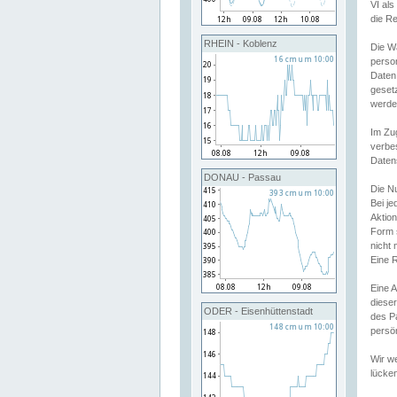
VI al
die R
RHEIN - Koblenz
Die W
perso
Daten
geset
werde
Im Zu
verbe
Daten
DONAU - Passau
Die N
Bei j
Aktion
Form 
nicht 
Eine R
Eine 
dieser
ODER - Eisenhüttenstadt
des P
persön
Wir we
lücken