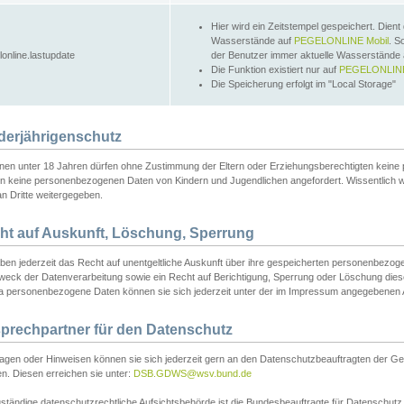
Hier wird ein Zeitstempel gespeichert. Dient
Wasserstände auf
PEGELONLINE Mobil
. S
lonline.lastupdate
der Benutzer immer aktuelle Wasserstände
Die Funktion existiert nur auf
PEGELONLINE
Die Speicherung erfolgt im "Local Storage"
derjährigenschutz
nen unter 18 Jahren dürfen ohne Zustimmung der Eltern oder Erziehungsberechtigten keine
n keine personenbezogenen Daten von Kindern und Jugendlichen angefordert. Wissentlich 
an Dritte weitergegeben.
ht auf Auskunft, Löschung, Sperrung
aben jederzeit das Recht auf unentgeltliche Auskunft über ihre gespeicherten personenbez
weck der Datenverarbeitung sowie ein Recht auf Berichtigung, Sperrung oder Löschung dies
 personenbezogene Daten können sie sich jederzeit unter der im Impressum angegebenen
prechpartner für den Datenschutz
ragen oder Hinweisen können sie sich jederzeit gern an den Datenschutzbeauftragten der Ge
n. Diesen erreichen sie unter:
DSB.GDWS@wsv.bund.de
ständige datenschutzrechtliche Aufsichtsbehörde ist die Bundesbeauftragte für Datenschutz u