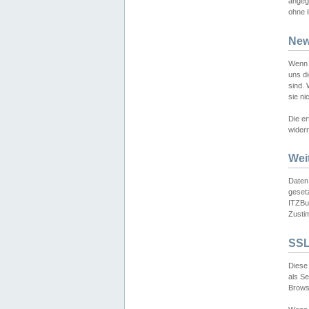
angeg
ohne i
New
Wenn 
uns d
sind.
sie ni
Die er
widerr
Wei
Daten,
gesetz
ITZBun
Zusti
SSL
Diese 
als S
Browse