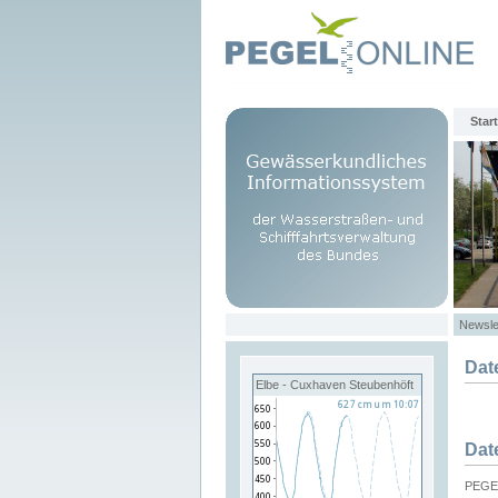
Start
Newsle
Dat
Elbe - Cuxhaven Steubenhöft
Dat
PEGEL