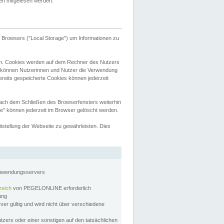
tten mitgelesen werden.
Browsers ("Local Storage") um Informationen zu
n. Cookies werden auf dem Rechner des Nutzers
 können Nutzerinnen und Nutzer die Verwendung
ereits gespeicherte Cookies können jederzeit
nach dem Schließen des Browserfensters weiterhin
e" können jederzeit im Browser gelöscht werden.
stellung der Webseite zu gewährleisten. Dies
Anwendungsservers
reich
von PEGELONLINE erforderlich
zung
rver gültig und wird nicht über verschiedene
utzers oder einer sonstigen auf den tatsächlichen