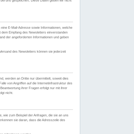
ei uns gespeichert. Diese Daten geben wir nicht
 eine E-Mail-Adresse sowie Informationen, welche
it dem Empfang des Newsletters einverstanden
sand der angeforderten Informationen und geben
 Versand des Newsletters können sie jederzeit
, werden an Dritte nur übermittelt, soweit dies
lle von Angriffen auf die Internetinfrastruktur des
Beantwortung ihrer Fragen erfolgt nur mit ihrer
gt nicht.
, wie zum Beispiel der Anfragen, die sie an uns
erkennen sie daran, dass die Adresszeile des