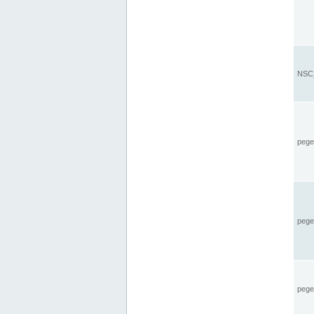
NSC_
pegel
pege
pegel