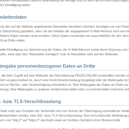
ebenen Kontaktdaten zwecks Bearbeitung der Anfrage und für den Fall von Anschlussfragen b
hre Einwilligung weiter.
sletterdaten
sie den auf der Website angebotenen Newsletter beziehen möchten, benötigen wir von Ihnen
ie Überprüfung gestatten, dass sie der Inhaber der angegebenen E-Mail-Adresse sind und m
 Weitere Daten werden nicht erhoben. Diese Daten verwenden wir ausschließlich für den Ver
cht an Dritte weiter.
teilte Einwilligung zur Speicherung der Daten, der E-Mail-Adresse sowie deren Nutzung zum
ufen, etwa über den "Newsletter kündigen"-Link im Newsletter oder auf der Webseite.
tergabe personenbezogener Daten an Dritte
 die beim Zugriff auf eine Webseite der Dienstleistung PEGELONLINE protokolliert worden sind
lich vorgeschrieben ist, durch eine Gerichtsentscheidung festgelegt oder die Weitergabe im Fa
d zur Rechts- oder Strafverfolgung erforderlich ist. Eine Weitergabe der Daten an Dritte zur 
mmung. Eine Weitergabe zu anderen nichtkommerziellen oder zu kommerziellen Zwecken erfol
- bzw. TLS-Verschlüsselung
Seite nutzt aus Gründen der Sicherheit und zum Schutz der Übertragung vertraulicher Inhalte
eitenbetreiber senden, eine SSL- bzw. TLS-Verschlüsselung. Eine verschlüsselte Verbindung 
rs von "http://" auf "https://" wechselt sowie am Schloss-Symbol in ihrer Browserzeile.