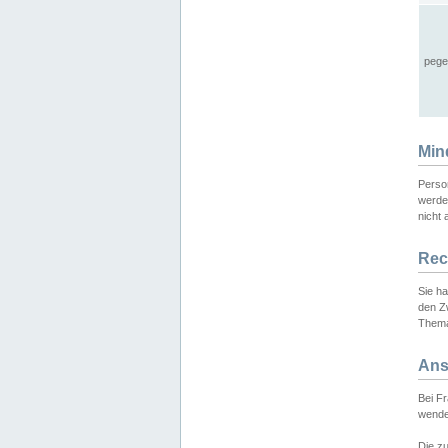
pege
Min
Perso
werde
nicht 
Rec
Sie h
den Z
Thema
Ans
Bei F
wende
Die zu