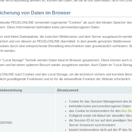
ie Verschlüsselung aktiviert ist, können die Daten, die sie an uns übermitteln, nicht von Dri
icherung von Daten im Browser
ebseite PEGELONLINE verwendet sogenannte "Cookies" als auch den lokalen Speicher des 
hern. Diese Informationen beinhalten keine personenbezogenen Daten.
es sind kleine Datenpakete, die zwischen Webbrowser und dem Server ausgetauscht werde
ichert und von diesem an PEGELONLINE übermittelt. In dem jeweils genutzten Webbrowser
ookies durch eine entsprechende Einstellung einschränken oder grundsätzlich verhindern. B
cht werden.
er "Local Storage" Technik werden Daten lokal im Browser gespeichert. Diese können auch 
hen und bei einem späteren Besuch wieder ausgelesen werden. Auch Daten im "Local Storag
ONLINE nutzt Cookies und den Local Storage, um die technisch sichere und korrekte Bereit
icht grundlegende Funktionen und ist für die einwandfreie Funktion der Website erforderlich.
kiebezeichung
Einsatzzweck
Cookie für das Session-Management des 
beinhaltet keine personenbezogenen Daten
das Cookie ist insbesondere für den
Abo-Be
Gültigkeit endet mit Ablauf der aktuellen Sit
die Session-ID ist nur auf dem jeweiligen Se
SSIONID
Server-Instanzen synchronisiert
basiert insbesondere nicht auf der IP des N