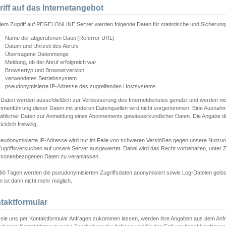
riff auf das Internetangebot
edem Zugriff auf PEGELONLINE Server werden folgende Daten für statistische und Sicherun
Name der abgerufenen Datei (Referrer URL)
Datum und Uhrzeit des Abrufs
Übertragene Datenmenge
Meldung, ob der Abruf erfolgreich war
Browsertyp und Browserversion
verwendetes Betriebssystem
pseudonymisierte IP-Adresse des zugreifenden Hostsystems
 Daten werden ausschließlich zur Verbesserung des Internetdienstes genutzt und werden ni
menführung dieser Daten mit anderen Datenquellen wird nicht vorgenommen. Eine Ausnahme 
äftlicher Daten zur Anmeldung eines Abonnements gewässerkundlicher Daten. Die Angabe die
cklich freiwillig.
seudonymisierte IP-Adresse wird nur im Falle von schweren Verstößen gegen unsere Nutzun
Zugriffsversuchen auf unsere Server ausgewertet. Dabei wird das Recht vorbehalten, unter Z
rsonenbezogenen Daten zu veranlassen.
60 Tagen werden die pseudonymisierten Zugriffsdaten anonymisiert sowie Log-Dateien gelösc
 ist dann nicht mehr möglich.
taktformular
sie uns per Kontaktformular Anfragen zukommen lassen, werden ihre Angaben aus dem Anfrag