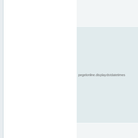
pegelonline.displaydstdatetimes