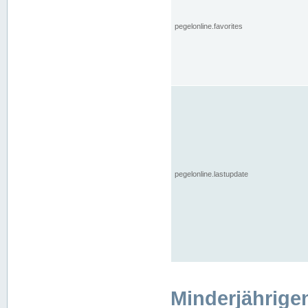
pegelonline.favorites
pegelonline.lastupdate
Minderjährige