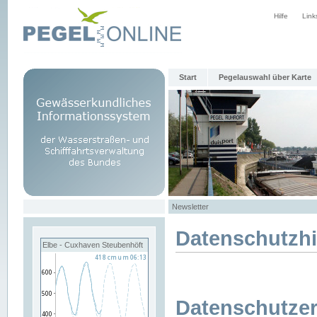
Hilfe
Link
Start
Pegelauswahl über Karte
Newsletter
Datenschutzh
Elbe - Cuxhaven Steubenhöft
Datenschutzer