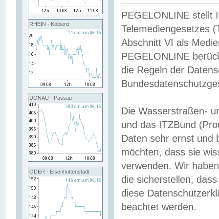
PEGELONLINE stellt Inh
RHEIN - Koblenz
Telemediengesetzes (
Abschnitt VI als Medie
PEGELONLINE berücksi
die Regeln der Date
Bundesdatenschutzge
DONAU - Passau
Die Wasserstraßen- u
und das ITZBund (Pro
Daten sehr ernst und 
möchten, dass sie wis
verwenden. Wir haben
ODER - Eisenhüttenstadt
die sicherstellen, das
diese Datenschutzerkl
beachtet werden.