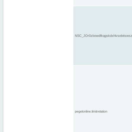
NSC_JOr0zbowdfkqgskdxhlvsebttsws
pegelonline.limitrelation