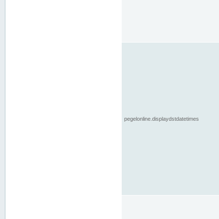
pegelonline.displaydstdatetimes