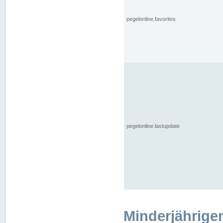
pegelonline.favorites
pegelonline.lastupdate
Minderjährige