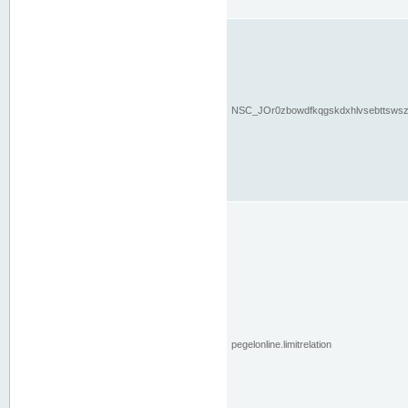
NSC_JOr0zbowdfkqgskdxhlvsebttsws
pegelonline.limitrelation