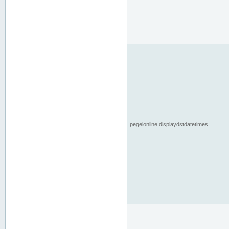
pegelonline.displaydstdatetimes