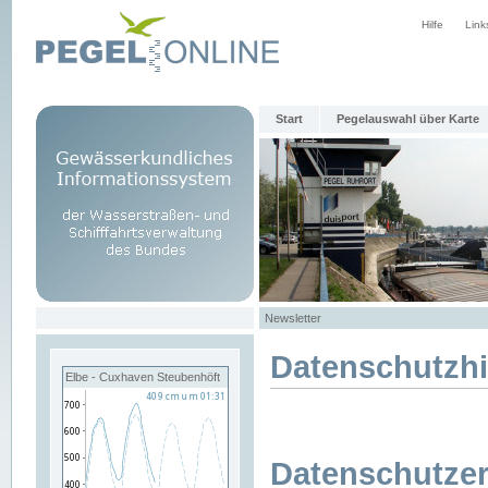
Hilfe
Link
Start
Pegelauswahl über Karte
Newsletter
Datenschutzh
Elbe - Cuxhaven Steubenhöft
Datenschutzer