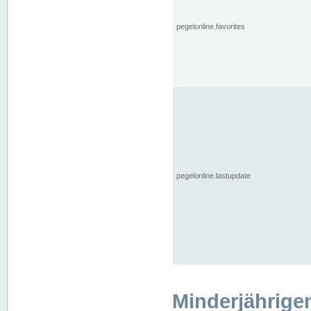
pegelonline.favorites
pegelonline.lastupdate
Minderjährige