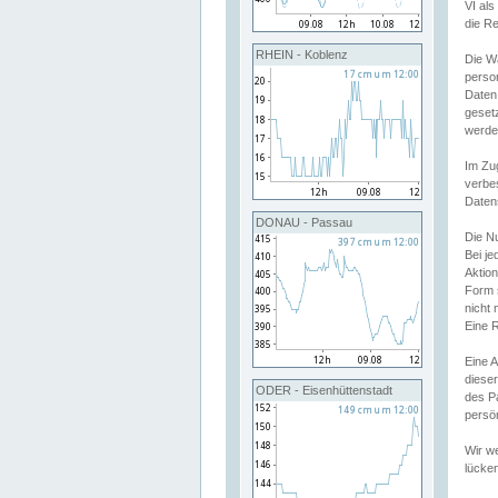
VI al
die R
RHEIN - Koblenz
Die W
perso
Daten
geset
werde
Im Zu
verbe
Daten
DONAU - Passau
Die N
Bei j
Aktion
Form 
nicht 
Eine R
Eine 
dieser
ODER - Eisenhüttenstadt
des P
persön
Wir we
lücken