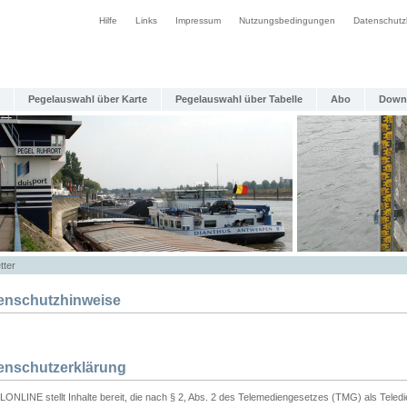
Hilfe
Links
Impressum
Nutzungsbedingungen
Datenschutz
Pegelauswahl über Karte
Pegelauswahl über Tabelle
Abo
Down
tter
enschutzhinweise
enschutzerklärung
ONLINE stellt Inhalte bereit, die nach § 2, Abs. 2 des Telemediengesetzes (TMG) als Teled