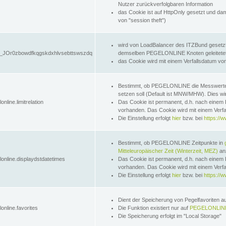
Nutzer zurückverfolgbaren Information
das Cookie ist auf HttpOnly gesetzt und dam
von "session theft")
wird von LoadBalancer des ITZBund gesetzt
JOr0zbowdfkqgskdxhlvsebttswszdq
demselben PEGELONLINE Knoten geleitetet w
das Cookie wird mit einem Verfallsdatum vo
Bestimmt, ob PEGELONLINE die Messwer
setzen soll (Default ist MNW/MHW). Dies wirk
online.limitrelation
Das Cookie ist permanent, d.h. nach einem 
vorhanden. Das Cookie wird mit einem Verfa
Die Einstellung erfolgt
hier
bzw. bei
https://w
Bestimmt, ob PEGELONLINE Zeitpunkte in
Mitteleuropäischer Zeit (Winterzeit, MEZ)
anz
lonline.displaydstdatetimes
Das Cookie ist permanent, d.h. nach einem 
vorhanden. Das Cookie wird mit einem Verfa
Die Einstellung erfolgt
hier
bzw. bei
https://w
Dient der Speicherung von Pegelfavoriten 
online.favorites
Die Funktion existiert nur auf
PEGELONLINE
Die Speicherung erfolgt im "Local Storage"