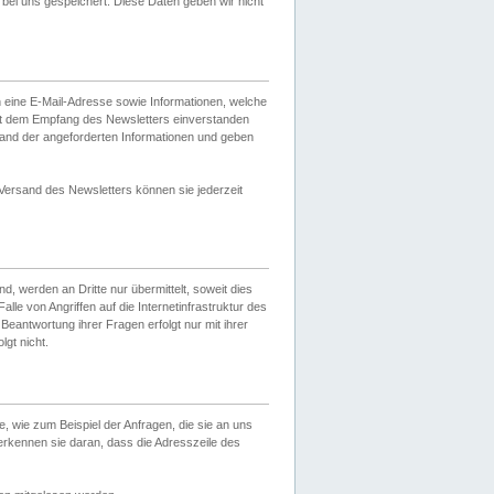
ei uns gespeichert. Diese Daten geben wir nicht
 eine E-Mail-Adresse sowie Informationen, welche
it dem Empfang des Newsletters einverstanden
sand der angeforderten Informationen und geben
 Versand des Newsletters können sie jederzeit
, werden an Dritte nur übermittelt, soweit dies
lle von Angriffen auf die Internetinfrastruktur des
Beantwortung ihrer Fragen erfolgt nur mit ihrer
gt nicht.
, wie zum Beispiel der Anfragen, die sie an uns
erkennen sie daran, dass die Adresszeile des