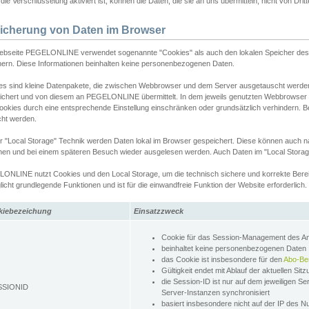
ie Verschlüsselung aktiviert ist, können die Daten, die sie an uns übermitteln, nicht von Dri
icherung von Daten im Browser
ebseite PEGELONLINE verwendet sogenannte "Cookies" als auch den lokalen Speicher des 
hern. Diese Informationen beinhalten keine personenbezogenen Daten.
es sind kleine Datenpakete, die zwischen Webbrowser und dem Server ausgetauscht werde
ichert und von diesem an PEGELONLINE übermittelt. In dem jeweils genutzten Webbrowser
ookies durch eine entsprechende Einstellung einschränken oder grundsätzlich verhindern. B
cht werden.
er "Local Storage" Technik werden Daten lokal im Browser gespeichert. Diese können auch 
hen und bei einem späteren Besuch wieder ausgelesen werden. Auch Daten im "Local Storag
ONLINE nutzt Cookies und den Local Storage, um die technisch sichere und korrekte Bereit
icht grundlegende Funktionen und ist für die einwandfreie Funktion der Website erforderlich.
kiebezeichung
Einsatzzweck
Cookie für das Session-Management des 
beinhaltet keine personenbezogenen Daten
das Cookie ist insbesondere für den
Abo-Be
Gültigkeit endet mit Ablauf der aktuellen Sit
die Session-ID ist nur auf dem jeweiligen Se
SSIONID
Server-Instanzen synchronisiert
basiert insbesondere nicht auf der IP des N