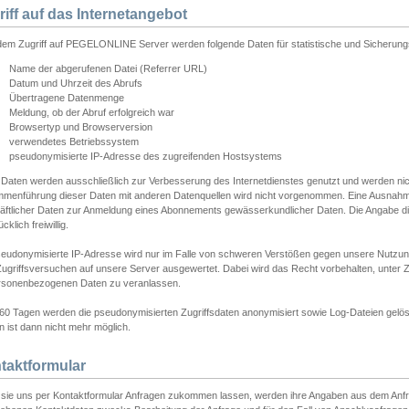
riff auf das Internetangebot
edem Zugriff auf PEGELONLINE Server werden folgende Daten für statistische und Sicherun
Name der abgerufenen Datei (Referrer URL)
Datum und Uhrzeit des Abrufs
Übertragene Datenmenge
Meldung, ob der Abruf erfolgreich war
Browsertyp und Browserversion
verwendetes Betriebssystem
pseudonymisierte IP-Adresse des zugreifenden Hostsystems
 Daten werden ausschließlich zur Verbesserung des Internetdienstes genutzt und werden ni
menführung dieser Daten mit anderen Datenquellen wird nicht vorgenommen. Eine Ausnahme 
äftlicher Daten zur Anmeldung eines Abonnements gewässerkundlicher Daten. Die Angabe die
cklich freiwillig.
seudonymisierte IP-Adresse wird nur im Falle von schweren Verstößen gegen unsere Nutzun
Zugriffsversuchen auf unsere Server ausgewertet. Dabei wird das Recht vorbehalten, unter Z
rsonenbezogenen Daten zu veranlassen.
60 Tagen werden die pseudonymisierten Zugriffsdaten anonymisiert sowie Log-Dateien gelösc
 ist dann nicht mehr möglich.
taktformular
sie uns per Kontaktformular Anfragen zukommen lassen, werden ihre Angaben aus dem Anfrag