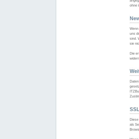
angeg
ohne i
New
Wenn 
uns d
sind.
sie ni
Die er
widerr
Wei
Daten,
gesetz
ITZBun
Zusti
SSL
Diese 
als S
Browse