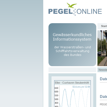
Start
Newsle
Dat
Elbe - Cuxhaven Steubenhöft
Dat
PEGEL