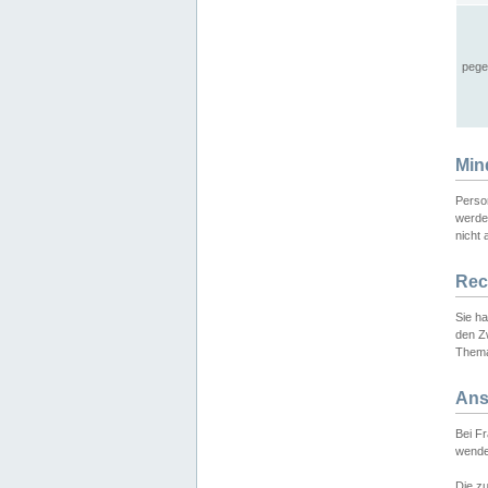
pege
Min
Perso
werde
nicht 
Rec
Sie h
den Z
Thema
Ans
Bei F
wende
Die zu