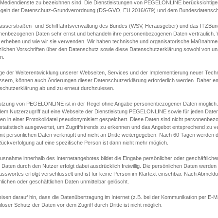
s Mediendienste zu bezeichnen sind. Die Dienstleistungen von PEGELONLINE berücksichtigen
egeln der Datenschutz-Grundverordnung (DS-GVO, EU 2016/679) und dem Bundesdatensc
asserstraßen- und Schifffahrtsverwaltung des Bundes (WSV, Herausgeber) und das ITZBund
nenbezogenen Daten sehr ernst und behandeln ihre personenbezogenen Daten vertraulich. W
 erheben und wie wir sie verwenden. Wir haben technische und organisatorische Maßnahmen g
zlichen Vorschriften über den Datenschutz sowie diese Datenschutzerklärung sowohl von uns
n.
ge der Weiterentwicklung unserer Webseiten, Services und der Implementierung neuer Techn
ssern, können auch Änderungen dieser Datenschutzerklärung erforderlich werden. Daher emp
schutzerklärung ab und zu erneut durchzulesen.
utzung von PEGELONLINE ist in der Regel ohne Angabe personenbezogener Daten möglich.
edem Nutzerzugriff auf eine Webseite der Dienstleistung PEGELONLINE sowie für jeden Dat
en in einer Protokolldatei pseudonymisiert gespeichert. Diese Daten sind nicht personenbez
statistisch ausgewertet, um Zugriffstrends zu erkennen und das Angebot entsprechend zu 
mit persönlichen Daten verknüpft und nicht an Dritte weitergegeben. Nach 60 Tagen werden d
ückverfolgung auf eine spezifische Person ist dann nicht mehr möglich.
Ausnahme innerhalb des Internetangebotes bildet die Eingabe persönlicher oder geschäftlic
 Daten durch den Nutzer erfolgt dabei ausdrücklich freiwillig. Die persönlichen Daten werden
asswortes erfolgt verschlüsselt und ist für keine Person im Klartext einsehbar. Nach Abmel
lichen oder geschäftlichen Daten unmittelbar gelöscht.
isen darauf hin, dass die Datenübertragung im Internet (z.B. bei der Kommunikation per E-Ma
loser Schutz der Daten vor dem Zugriff durch Dritte ist nicht möglich.