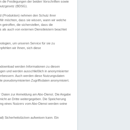
 die Festlegungen der beiden Vorschriften sowie
hutzgesetz (BDSG).
 (Produktion) nehmen den Schutz ihrer
ir möchten, dass sie wissen, wann wir welche
etroffen, die sicherstellen, dass die
 als auch von externen Dienstleistern beachtet
ologien, um unseren Service für sie zu
fehlen wir Ihnen, sich diese
endownload werden Informationen zu diesen
ogen und werden ausschließlich in anonymisierter
verbessern. Auch werden diese Nutzungsdaten
ie pseudonymisierten Zugriffsdaten anonymisiert.
her Daten zur Anmeldung am Abo-Dienst. Die Angabe
 nicht an Dritte weitergegeben. Die Speicherung
dung eines Nutzers vom Abo-Dienst werden seine
il) Sicherheitslücken aufweisen kann. Ein