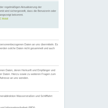
 der regelmäßigen Aktualisierung der
omit wird sichergestellt, dass die Benutzerin oder
 angezeigt bekommt.
 Mobil
 personenbezogenen Daten an uns übermitteln. Es
werden solche Daten nicht gesammelt und auch
ogenen Daten, deren Herkunft und Empfänger und
er Daten. Hierzu sowie zu weiteren Fragen zum
 Adresse an uns wenden.
neraldirektion Wasserstraßen und Schifffahrt
nd Informationsfreiheit (BfDI).