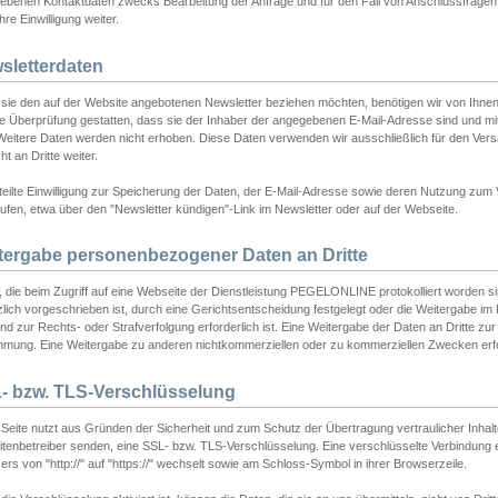
ebenen Kontaktdaten zwecks Bearbeitung der Anfrage und für den Fall von Anschlussfragen b
hre Einwilligung weiter.
sletterdaten
sie den auf der Website angebotenen Newsletter beziehen möchten, benötigen wir von Ihnen
ie Überprüfung gestatten, dass sie der Inhaber der angegebenen E-Mail-Adresse sind und m
 Weitere Daten werden nicht erhoben. Diese Daten verwenden wir ausschließlich für den Ver
cht an Dritte weiter.
teilte Einwilligung zur Speicherung der Daten, der E-Mail-Adresse sowie deren Nutzung zum
ufen, etwa über den "Newsletter kündigen"-Link im Newsletter oder auf der Webseite.
tergabe personenbezogener Daten an Dritte
 die beim Zugriff auf eine Webseite der Dienstleistung PEGELONLINE protokolliert worden sind
lich vorgeschrieben ist, durch eine Gerichtsentscheidung festgelegt oder die Weitergabe im Fa
d zur Rechts- oder Strafverfolgung erforderlich ist. Eine Weitergabe der Daten an Dritte zur 
mmung. Eine Weitergabe zu anderen nichtkommerziellen oder zu kommerziellen Zwecken erfol
- bzw. TLS-Verschlüsselung
Seite nutzt aus Gründen der Sicherheit und zum Schutz der Übertragung vertraulicher Inhalte
eitenbetreiber senden, eine SSL- bzw. TLS-Verschlüsselung. Eine verschlüsselte Verbindung 
rs von "http://" auf "https://" wechselt sowie am Schloss-Symbol in ihrer Browserzeile.