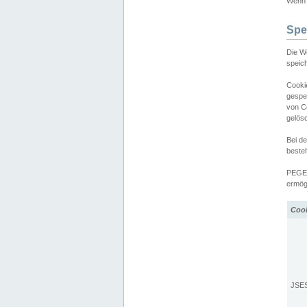
Wenn d
Spe
Die W
speic
Cooki
gespe
von C
gelös
Bei d
beste
PEGEL
ermögl
Coo
JSE