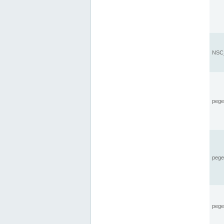
NSC_
pegel
pege
pegel