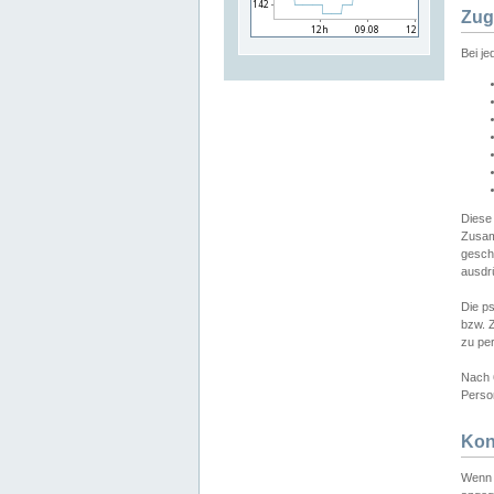
Zug
Bei j
Diese
Zusam
gesch
ausdrü
Die p
bzw. 
zu pe
Nach 
Person
Kon
Wenn 