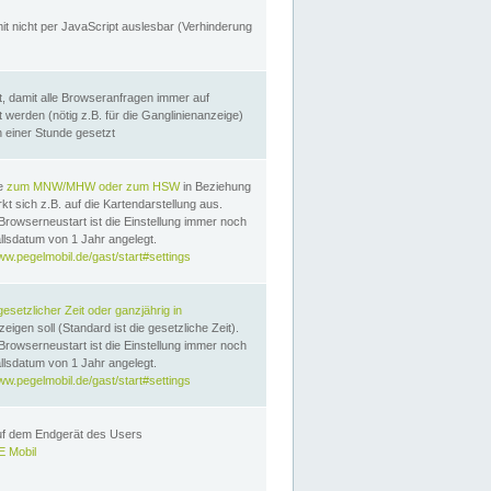
it nicht per JavaScript auslesbar (Verhinderung
, damit alle Browseranfragen immer auf
erden (nötig z.B. für die Ganglinienanzeige)
n einer Stunde gesetzt
te
zum MNW/MHW oder zum HSW
in Beziehung
t sich z.B. auf die Kartendarstellung aus.
Browserneustart ist die Einstellung immer noch
llsdatum von 1 Jahr angelegt.
ww.pegelmobil.de/gast/start#settings
gesetzlicher Zeit oder ganzjährig in
eigen soll (Standard ist die gesetzliche Zeit).
Browserneustart ist die Einstellung immer noch
llsdatum von 1 Jahr angelegt.
ww.pegelmobil.de/gast/start#settings
auf dem Endgerät des Users
 Mobil