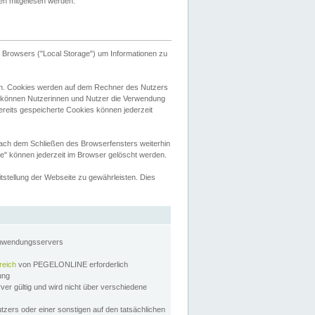
tten mitgelesen werden.
Browsers ("Local Storage") um Informationen zu
n. Cookies werden auf dem Rechner des Nutzers
 können Nutzerinnen und Nutzer die Verwendung
ereits gespeicherte Cookies können jederzeit
nach dem Schließen des Browserfensters weiterhin
e" können jederzeit im Browser gelöscht werden.
stellung der Webseite zu gewährleisten. Dies
Anwendungsservers
reich
von PEGELONLINE erforderlich
zung
rver gültig und wird nicht über verschiedene
utzers oder einer sonstigen auf den tatsächlichen