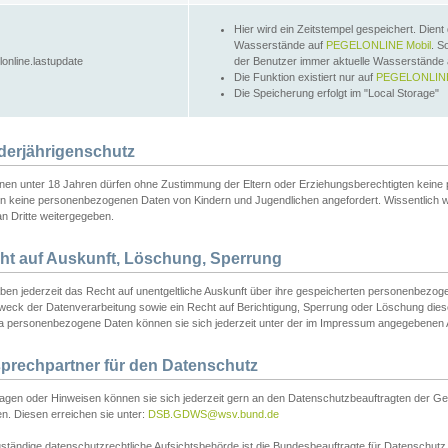
Hier wird ein Zeitstempel gespeichert. Dient
Wasserstände auf
PEGELONLINE Mobil
. S
lonline.lastupdate
der Benutzer immer aktuelle Wasserstände
Die Funktion existiert nur auf
PEGELONLINE
Die Speicherung erfolgt im "Local Storage"
derjährigenschutz
nen unter 18 Jahren dürfen ohne Zustimmung der Eltern oder Erziehungsberechtigten keine
n keine personenbezogenen Daten von Kindern und Jugendlichen angefordert. Wissentlich 
an Dritte weitergegeben.
ht auf Auskunft, Löschung, Sperrung
aben jederzeit das Recht auf unentgeltliche Auskunft über ihre gespeicherten personenbez
weck der Datenverarbeitung sowie ein Recht auf Berichtigung, Sperrung oder Löschung dies
 personenbezogene Daten können sie sich jederzeit unter der im Impressum angegebenen
prechpartner für den Datenschutz
ragen oder Hinweisen können sie sich jederzeit gern an den Datenschutzbeauftragten der Ge
n. Diesen erreichen sie unter:
DSB.GDWS@wsv.bund.de
ständige datenschutzrechtliche Aufsichtsbehörde ist die Bundesbeauftragte für Datenschutz u