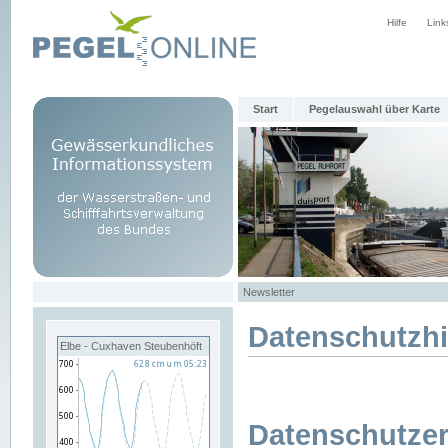
Hilfe
Link
Start
Pegelauswahl über Karte
Newsletter
Datenschutzh
Elbe - Cuxhaven Steubenhöft
Datenschutzer