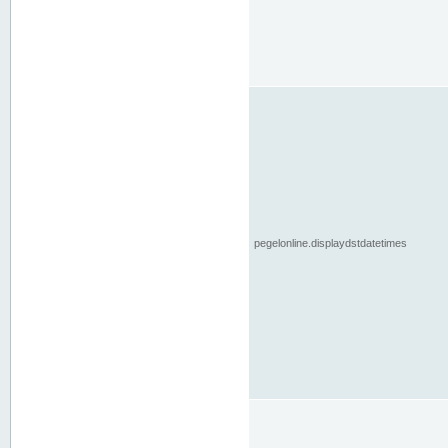
pegelonline.displaydstdatetimes