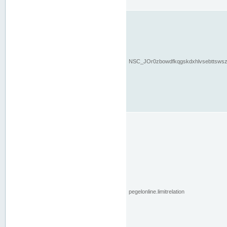
NSC_JOr0zbowdfkqgskdxhlvsebttsws
pegelonline.limitrelation