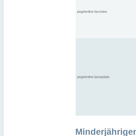
pegelonline.favorites
pegelonline.lastupdate
Minderjährige