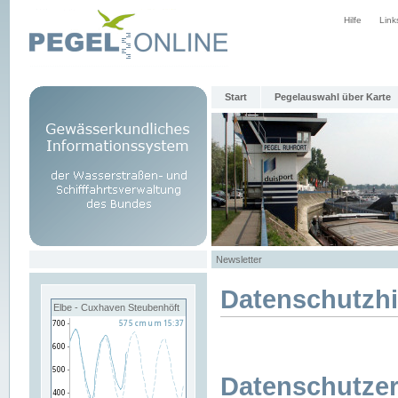
Hilfe
Link
Start
Pegelauswahl über Karte
Newsletter
Datenschutzh
Elbe - Cuxhaven Steubenhöft
Datenschutzer