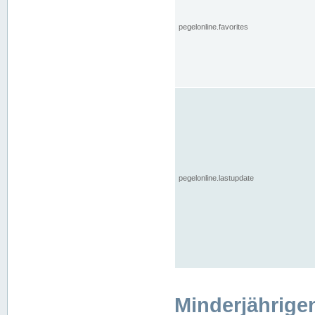
pegelonline.favorites
pegelonline.lastupdate
Minderjährige