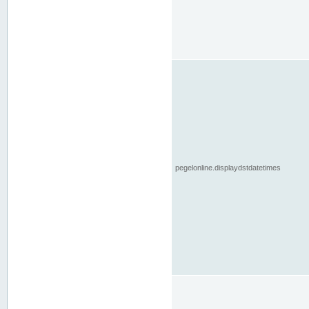
pegelonline.displaydstdatetimes