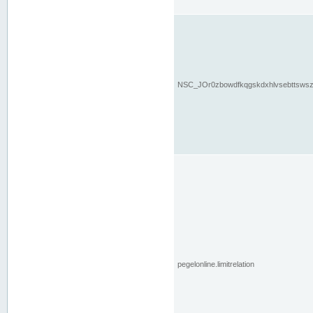
NSC_JOr0zbowdfkqgskdxhlvsebttsws
pegelonline.limitrelation