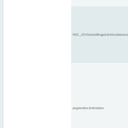
NSC_JOr0zbowdfkqgskdxhlvsebttsws
pegelonline.limitrelation