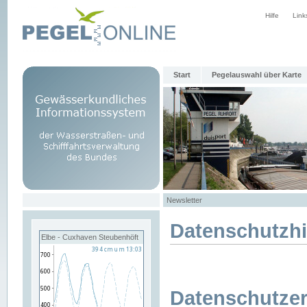
Hilfe
Link
Start
Pegelauswahl über Karte
Newsletter
Datenschutzh
Elbe - Cuxhaven Steubenhöft
Datenschutzer