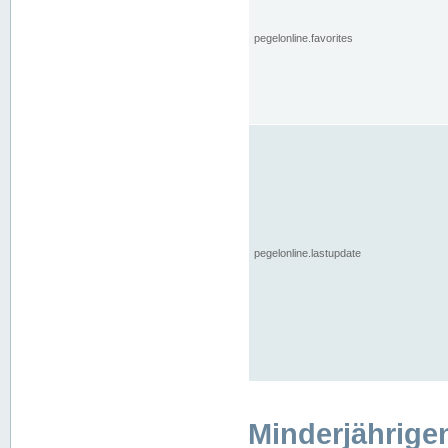
pegelonline.favorites
pegelonline.lastupdate
Minderjährige