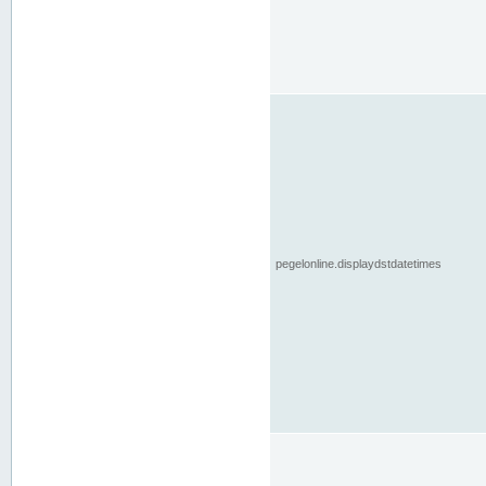
pegelonline.displaydstdatetimes