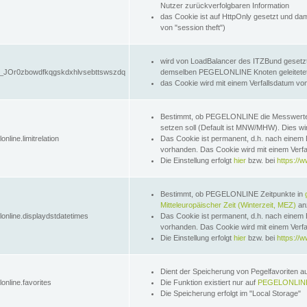
Nutzer zurückverfolgbaren Information
das Cookie ist auf HttpOnly gesetzt und dam
von "session theft")
wird von LoadBalancer des ITZBund gesetzt
JOr0zbowdfkqgskdxhlvsebttswszdq
demselben PEGELONLINE Knoten geleitetet w
das Cookie wird mit einem Verfallsdatum vo
Bestimmt, ob PEGELONLINE die Messwer
setzen soll (Default ist MNW/MHW). Dies wirk
online.limitrelation
Das Cookie ist permanent, d.h. nach einem 
vorhanden. Das Cookie wird mit einem Verfa
Die Einstellung erfolgt
hier
bzw. bei
https://w
Bestimmt, ob PEGELONLINE Zeitpunkte in
Mitteleuropäischer Zeit (Winterzeit, MEZ)
anz
lonline.displaydstdatetimes
Das Cookie ist permanent, d.h. nach einem 
vorhanden. Das Cookie wird mit einem Verfa
Die Einstellung erfolgt
hier
bzw. bei
https://w
Dient der Speicherung von Pegelfavoriten 
online.favorites
Die Funktion existiert nur auf
PEGELONLINE
Die Speicherung erfolgt im "Local Storage"