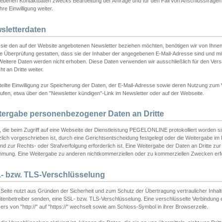
ebenen Kontaktdaten zwecks Bearbeitung der Anfrage und für den Fall von Anschlussfragen b
hre Einwilligung weiter.
sletterdaten
sie den auf der Website angebotenen Newsletter beziehen möchten, benötigen wir von Ihnen
ie Überprüfung gestatten, dass sie der Inhaber der angegebenen E-Mail-Adresse sind und m
 Weitere Daten werden nicht erhoben. Diese Daten verwenden wir ausschließlich für den Ver
cht an Dritte weiter.
teilte Einwilligung zur Speicherung der Daten, der E-Mail-Adresse sowie deren Nutzung zum
ufen, etwa über den "Newsletter kündigen"-Link im Newsletter oder auf der Webseite.
tergabe personenbezogener Daten an Dritte
 die beim Zugriff auf eine Webseite der Dienstleistung PEGELONLINE protokolliert worden sind
lich vorgeschrieben ist, durch eine Gerichtsentscheidung festgelegt oder die Weitergabe im Fa
d zur Rechts- oder Strafverfolgung erforderlich ist. Eine Weitergabe der Daten an Dritte zur 
mmung. Eine Weitergabe zu anderen nichtkommerziellen oder zu kommerziellen Zwecken erfol
- bzw. TLS-Verschlüsselung
Seite nutzt aus Gründen der Sicherheit und zum Schutz der Übertragung vertraulicher Inhalte
eitenbetreiber senden, eine SSL- bzw. TLS-Verschlüsselung. Eine verschlüsselte Verbindung 
rs von "http://" auf "https://" wechselt sowie am Schloss-Symbol in ihrer Browserzeile.