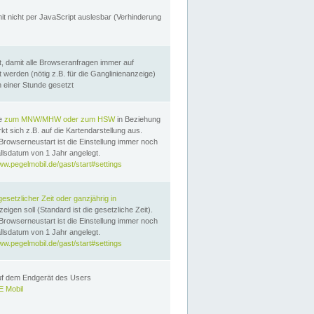
it nicht per JavaScript auslesbar (Verhinderung
, damit alle Browseranfragen immer auf
erden (nötig z.B. für die Ganglinienanzeige)
n einer Stunde gesetzt
te
zum MNW/MHW oder zum HSW
in Beziehung
t sich z.B. auf die Kartendarstellung aus.
Browserneustart ist die Einstellung immer noch
llsdatum von 1 Jahr angelegt.
ww.pegelmobil.de/gast/start#settings
gesetzlicher Zeit oder ganzjährig in
eigen soll (Standard ist die gesetzliche Zeit).
Browserneustart ist die Einstellung immer noch
llsdatum von 1 Jahr angelegt.
ww.pegelmobil.de/gast/start#settings
auf dem Endgerät des Users
 Mobil