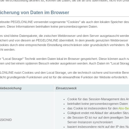
ie Verschlüsselung aktiviert ist, können die Daten, die sie an uns übermitteln, nicht von Dri
icherung von Daten im Browser
ebseite PEGELONLINE verwendet sogenannte "Cookies" als auch den lokalen Speicher des 
hern. Diese Informationen beinhalten keine personenbezogenen Daten.
es sind kleine Datenpakete, die zwischen Webbrowser und dem Server ausgetauscht werde
ichert und von diesem an PEGELONLINE übermittelt. In dem jeweils genutzten Webbrowser
ookies durch eine entsprechende Einstellung einschränken oder grundsätzlich verhindern. B
cht werden.
er "Local Storage" Technik werden Daten lokal im Browser gespeichert. Diese können auch 
hen und bei einem späteren Besuch wieder ausgelesen werden. Auch Daten im "Local Storag
ONLINE nutzt Cookies und den Local Storage, um die technisch sichere und korrekte Bereit
icht grundlegende Funktionen und ist für die einwandfreie Funktion der Website erforderlich.
kiebezeichung
Einsatzzweck
Cookie für das Session-Management des 
beinhaltet keine personenbezogenen Daten
das Cookie ist insbesondere für den
Abo-Be
Gültigkeit endet mit Ablauf der aktuellen Sit
die Session-ID ist nur auf dem jeweiligen Se
SSIONID
Server-Instanzen synchronisiert
basiert insbesondere nicht auf der IP des N