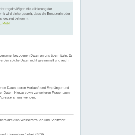
 der regelmäßigen Aktualisierung der
omit wird sichergestellt, dass die Benutzerin oder
 angezeigt bekommt.
 Mobil
 personenbezogenen Daten an uns übermitteln. Es
werden solche Daten nicht gesammelt und auch
ogenen Daten, deren Herkunft und Empfänger und
er Daten. Hierzu sowie zu weiteren Fragen zum
 Adresse an uns wenden.
neraldirektion Wasserstraßen und Schifffahrt
nd Informationsfreiheit (BfDI).