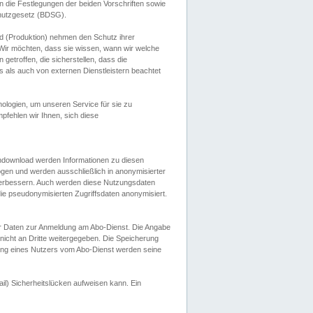
 die Festlegungen der beiden Vorschriften sowie
hutzgesetz (BDSG).
 (Produktion) nehmen den Schutz ihrer
ir möchten, dass sie wissen, wann wir welche
etroffen, die sicherstellen, dass die
 als auch von externen Dienstleistern beachtet
ologien, um unseren Service für sie zu
fehlen wir Ihnen, sich diese
endownload werden Informationen zu diesen
ogen und werden ausschließlich in anonymisierter
verbessern. Auch werden diese Nutzungsdaten
ie pseudonymisierten Zugriffsdaten anonymisiert.
her Daten zur Anmeldung am Abo-Dienst. Die Angabe
 nicht an Dritte weitergegeben. Die Speicherung
dung eines Nutzers vom Abo-Dienst werden seine
il) Sicherheitslücken aufweisen kann. Ein