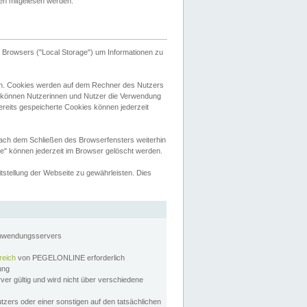
tten mitgelesen werden.
Browsers ("Local Storage") um Informationen zu
n. Cookies werden auf dem Rechner des Nutzers
 können Nutzerinnen und Nutzer die Verwendung
ereits gespeicherte Cookies können jederzeit
nach dem Schließen des Browserfensters weiterhin
e" können jederzeit im Browser gelöscht werden.
stellung der Webseite zu gewährleisten. Dies
Anwendungsservers
reich
von PEGELONLINE erforderlich
zung
rver gültig und wird nicht über verschiedene
utzers oder einer sonstigen auf den tatsächlichen