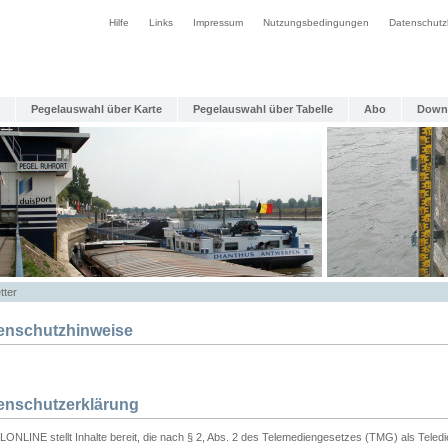
Hilfe
Links
Impressum
Nutzungsbedingungen
Datenschutz
Pegelauswahl über Karte
Pegelauswahl über Tabelle
Abo
Down
tter
enschutzhinweise
enschutzerklärung
ONLINE stellt Inhalte bereit, die nach § 2, Abs. 2 des Telemediengesetzes (TMG) als Teled