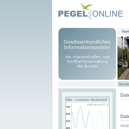
Start
Newsle
Dat
Elbe - Cuxhaven Steubenhöft
Dat
PEGEL