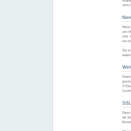
angeg
ohne i
New
Wenn 
uns d
sind.
sie ni
Die er
widerr
Wei
Daten,
gesetz
ITZBun
Zusti
SSL
Diese 
als S
Browse