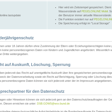
Hier wird ein Zeitstempel gespeichert. Dient
Wasserstände auf
PEGELONLINE Mobil
. S
lonline.lastupdate
der Benutzer immer aktuelle Wasserstände
Die Funktion existiert nur auf
PEGELONLINE
Die Speicherung erfolgt im "Local Storage"
derjährigenschutz
nen unter 18 Jahren dürfen ohne Zustimmung der Eltern oder Erziehungsberechtigten keine
n keine personenbezogenen Daten von Kindern und Jugendlichen angefordert. Wissentlich 
an Dritte weitergegeben.
ht auf Auskunft, Löschung, Sperrung
aben jederzeit das Recht auf unentgeltliche Auskunft über ihre gespeicherten personenbez
weck der Datenverarbeitung sowie ein Recht auf Berichtigung, Sperrung oder Löschung dies
 personenbezogene Daten können sie sich jederzeit unter der im Impressum angegebenen
prechpartner für den Datenschutz
ragen oder Hinweisen können sie sich jederzeit gern an den Datenschutzbeauftragten der Ge
n. Diesen erreichen sie unter:
DSB.GDWS@wsv.bund.de
ständige datenschutzrechtliche Aufsichtsbehörde ist die Bundesbeauftragte für Datenschutz u