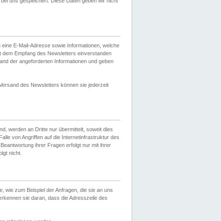
ei uns gespeichert. Diese Daten geben wir nicht
 eine E-Mail-Adresse sowie Informationen, welche
it dem Empfang des Newsletters einverstanden
sand der angeforderten Informationen und geben
 Versand des Newsletters können sie jederzeit
, werden an Dritte nur übermittelt, soweit dies
lle von Angriffen auf die Internetinfrastruktur des
Beantwortung ihrer Fragen erfolgt nur mit ihrer
gt nicht.
, wie zum Beispiel der Anfragen, die sie an uns
erkennen sie daran, dass die Adresszeile des