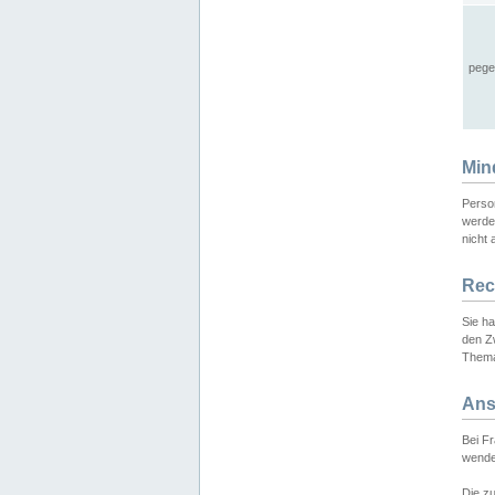
pege
Min
Perso
werde
nicht 
Rec
Sie h
den Z
Thema
Ans
Bei F
wende
Die zu