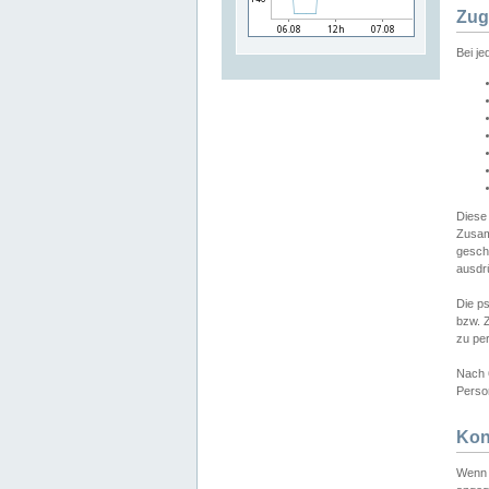
Zug
Bei j
Diese
Zusam
gesch
ausdrü
Die p
bzw. 
zu pe
Nach 
Person
Kon
Wenn 