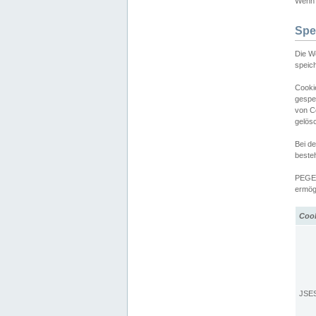
Wenn d
Spe
Die W
speic
Cooki
gespe
von C
gelös
Bei d
beste
PEGEL
ermögl
Coo
JSE