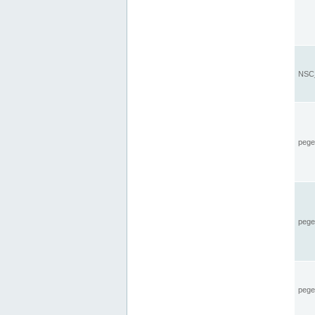
NSC_
pegel
pege
pegel