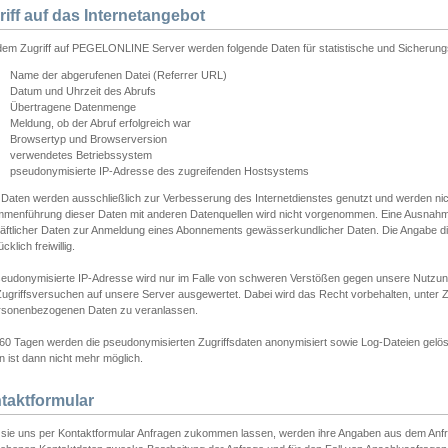
riff auf das Internetangebot
edem Zugriff auf PEGELONLINE Server werden folgende Daten für statistische und Sicherun
Name der abgerufenen Datei (Referrer URL)
Datum und Uhrzeit des Abrufs
Übertragene Datenmenge
Meldung, ob der Abruf erfolgreich war
Browsertyp und Browserversion
verwendetes Betriebssystem
pseudonymisierte IP-Adresse des zugreifenden Hostsystems
 Daten werden ausschließlich zur Verbesserung des Internetdienstes genutzt und werden ni
menführung dieser Daten mit anderen Datenquellen wird nicht vorgenommen. Eine Ausnahme 
äftlicher Daten zur Anmeldung eines Abonnements gewässerkundlicher Daten. Die Angabe die
cklich freiwillig.
seudonymisierte IP-Adresse wird nur im Falle von schweren Verstößen gegen unsere Nutzun
Zugriffsversuchen auf unsere Server ausgewertet. Dabei wird das Recht vorbehalten, unter Z
rsonenbezogenen Daten zu veranlassen.
60 Tagen werden die pseudonymisierten Zugriffsdaten anonymisiert sowie Log-Dateien gelösc
 ist dann nicht mehr möglich.
taktformular
sie uns per Kontaktformular Anfragen zukommen lassen, werden ihre Angaben aus dem Anfrag