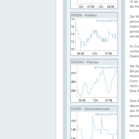
VI al
die R
RHEIN - Koblenz
Die W
perso
Daten
geset
werde
Im Zu
verbe
Daten
DONAU - Passau
Die N
Bei j
Aktion
Form 
nicht 
Eine R
Eine 
dieser
ODER - Eisenhüttenstadt
des P
persön
Wir we
lücken