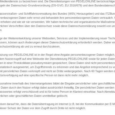
s Mediendienste zu bezeichnen sind. Die Dienstleistungen von PEGELONLINE berücksichtigen
egeln der Datenschutz-Grundverordnung (DS-GVO, EU 2016/679) und dem Bundesdatensc
asserstraßen- und Schifffahrtsverwaltung des Bundes (WSV, Herausgeber) und das ITZBund
nenbezogenen Daten sehr ernst und behandeln ihre personenbezogenen Daten vertraulich. W
 erheben und wie wir sie verwenden. Wir haben technische und organisatorische Maßnahmen g
zlichen Vorschriften über den Datenschutz sowie diese Datenschutzerklärung sowohl von uns
n.
ge der Weiterentwicklung unserer Webseiten, Services und der Implementierung neuer Techn
ssern, können auch Änderungen dieser Datenschutzerklärung erforderlich werden. Daher emp
schutzerklärung ab und zu erneut durchzulesen.
utzung von PEGELONLINE ist in der Regel ohne Angabe personenbezogener Daten möglich.
edem Nutzerzugriff auf eine Webseite der Dienstleistung PEGELONLINE sowie für jeden Dat
en in einer Protokolldatei pseudonymisiert gespeichert. Diese Daten sind nicht personenbez
statistisch ausgewertet, um Zugriffstrends zu erkennen und das Angebot entsprechend zu 
mit persönlichen Daten verknüpft und nicht an Dritte weitergegeben. Nach 60 Tagen werden d
ückverfolgung auf eine spezifische Person ist dann nicht mehr möglich.
Ausnahme innerhalb des Internetangebotes bildet die Eingabe persönlicher oder geschäftlic
 Daten durch den Nutzer erfolgt dabei ausdrücklich freiwillig. Die persönlichen Daten werden
asswortes erfolgt verschlüsselt und ist für keine Person im Klartext einsehbar. Nach Abmel
lichen oder geschäftlichen Daten unmittelbar gelöscht.
isen darauf hin, dass die Datenübertragung im Internet (z.B. bei der Kommunikation per E-Ma
loser Schutz der Daten vor dem Zugriff durch Dritte ist nicht möglich.