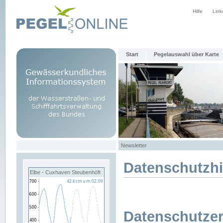
Hilfe
Link
Start
Pegelauswahl über Karte
Newsletter
Datenschutzh
Elbe - Cuxhaven Steubenhöft
Datenschutzer