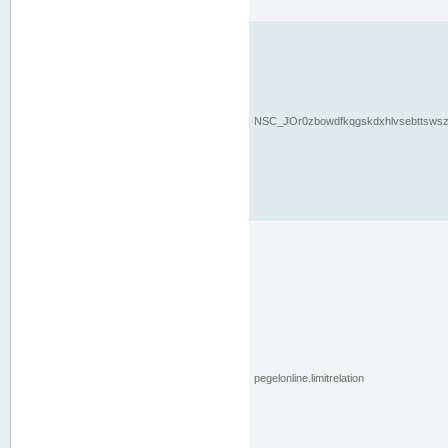
NSC_JOr0zbowdfkqgskdxhlvsebttsws
pegelonline.limitrelation