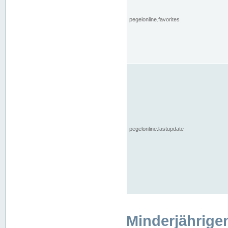
pegelonline.favorites
pegelonline.lastupdate
Minderjährige