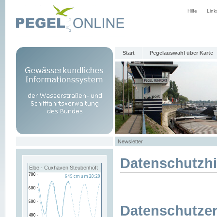
Hilfe
Link
Start
Pegelauswahl über Karte
Newsletter
Datenschutzh
Elbe - Cuxhaven Steubenhöft
Datenschutzer