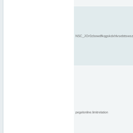
NSC_JOr0zbowdfkqgskdxhlvsebttsws
pegelonline.limitrelation