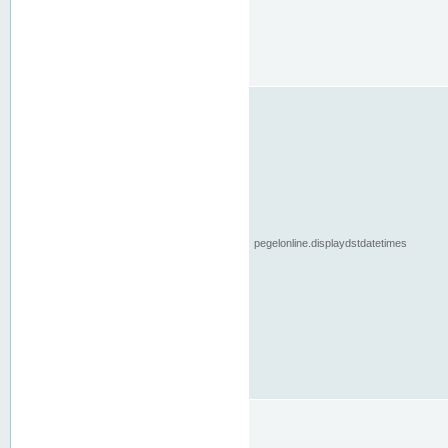
pegelonline.displaydstdatetimes