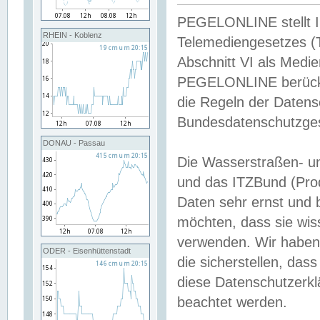
PEGELONLINE stellt Inh
RHEIN - Koblenz
Telemediengesetzes (
Abschnitt VI als Medie
PEGELONLINE berücksi
die Regeln der Date
Bundesdatenschutzge
DONAU - Passau
Die Wasserstraßen- u
und das ITZBund (Pro
Daten sehr ernst und 
möchten, dass sie wis
verwenden. Wir haben
ODER - Eisenhüttenstadt
die sicherstellen, das
diese Datenschutzerkl
beachtet werden.