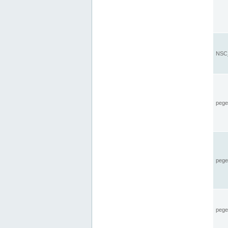
NSC_
pegel
pege
pegel