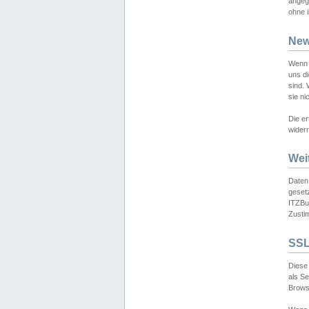
angeg
ohne i
New
Wenn 
uns d
sind.
sie ni
Die er
widerr
Wei
Daten,
gesetz
ITZBun
Zusti
SSL
Diese 
als S
Browse