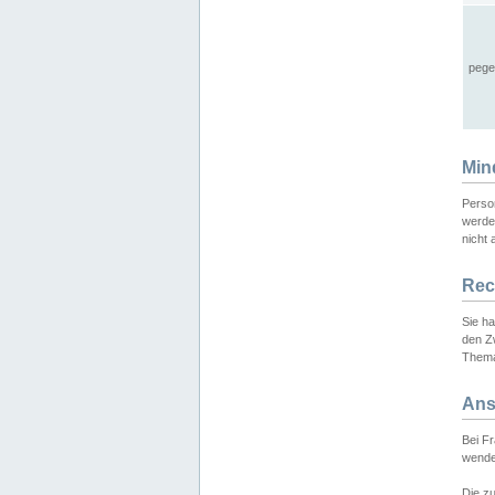
pege
Min
Perso
werde
nicht 
Rec
Sie h
den Z
Thema
Ans
Bei F
wende
Die zu