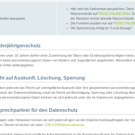
Hier wird ein Zeitstempel gespeichert. Dient
Wasserstände auf
PEGELONLINE Mobil
. S
lonline.lastupdate
der Benutzer immer aktuelle Wasserstände
Die Funktion existiert nur auf
PEGELONLINE
Die Speicherung erfolgt im "Local Storage"
derjährigenschutz
nen unter 18 Jahren dürfen ohne Zustimmung der Eltern oder Erziehungsberechtigten keine
n keine personenbezogenen Daten von Kindern und Jugendlichen angefordert. Wissentlich 
an Dritte weitergegeben.
ht auf Auskunft, Löschung, Sperrung
aben jederzeit das Recht auf unentgeltliche Auskunft über ihre gespeicherten personenbez
weck der Datenverarbeitung sowie ein Recht auf Berichtigung, Sperrung oder Löschung dies
 personenbezogene Daten können sie sich jederzeit unter der im Impressum angegebenen
prechpartner für den Datenschutz
ragen oder Hinweisen können sie sich jederzeit gern an den Datenschutzbeauftragten der Ge
n. Diesen erreichen sie unter:
DSB.GDWS@wsv.bund.de
ständige datenschutzrechtliche Aufsichtsbehörde ist die Bundesbeauftragte für Datenschutz u