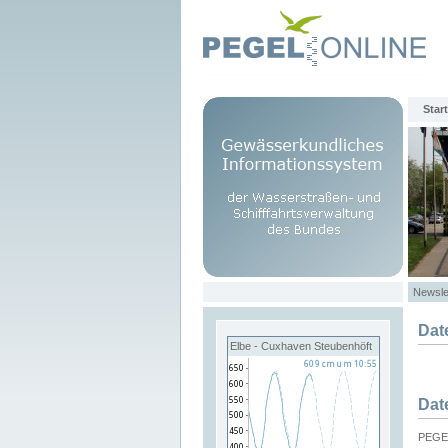
Start
Newsle
Dat
Elbe - Cuxhaven Steubenhöft
Dat
PEGEL