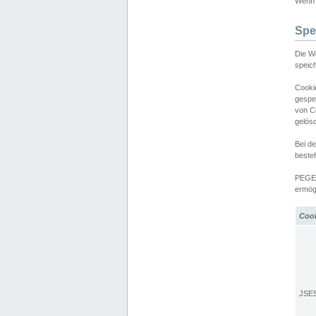
Wenn d
Spe
Die W
speic
Cooki
gespe
von C
gelös
Bei d
beste
PEGEL
ermögl
Coo
JSE