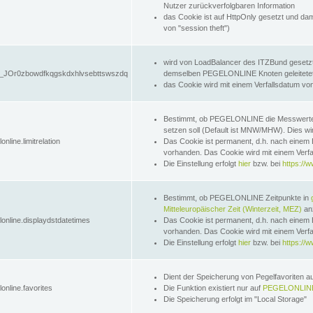
Nutzer zurückverfolgbaren Information
das Cookie ist auf HttpOnly gesetzt und dam
von "session theft")
wird von LoadBalancer des ITZBund gesetzt
JOr0zbowdfkqgskdxhlvsebttswszdq
demselben PEGELONLINE Knoten geleitetet w
das Cookie wird mit einem Verfallsdatum vo
Bestimmt, ob PEGELONLINE die Messwer
setzen soll (Default ist MNW/MHW). Dies wirk
online.limitrelation
Das Cookie ist permanent, d.h. nach einem 
vorhanden. Das Cookie wird mit einem Verfa
Die Einstellung erfolgt
hier
bzw. bei
https://w
Bestimmt, ob PEGELONLINE Zeitpunkte in
Mitteleuropäischer Zeit (Winterzeit, MEZ)
anz
lonline.displaydstdatetimes
Das Cookie ist permanent, d.h. nach einem 
vorhanden. Das Cookie wird mit einem Verfa
Die Einstellung erfolgt
hier
bzw. bei
https://w
Dient der Speicherung von Pegelfavoriten 
online.favorites
Die Funktion existiert nur auf
PEGELONLINE
Die Speicherung erfolgt im "Local Storage"