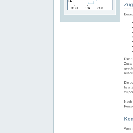
Zug
Bei j
Diese
Zusam
gesch
ausdrü
Die p
bzw. 
zu pe
Nach 
Person
Kon
Wenn 