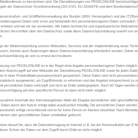
s Mediendienste zu bezeichnen sind. Die Dienstleistungen von PEGELONLINE berücksichtigen
egeln der Datenschutz-Grundverordnung (DS-GVO, EU 2016/679) und dem Bundesdatensc
asserstraßen- und Schifffahrtsverwaltung des Bundes (WSV, Herausgeber) und das ITZBund
nenbezogenen Daten sehr ernst und behandeln ihre personenbezogenen Daten vertraulich. W
 erheben und wie wir sie verwenden. Wir haben technische und organisatorische Maßnahmen g
zlichen Vorschriften über den Datenschutz sowie diese Datenschutzerklärung sowohl von uns
n.
ge der Weiterentwicklung unserer Webseiten, Services und der Implementierung neuer Techn
ssern, können auch Änderungen dieser Datenschutzerklärung erforderlich werden. Daher emp
schutzerklärung ab und zu erneut durchzulesen.
utzung von PEGELONLINE ist in der Regel ohne Angabe personenbezogener Daten möglich.
edem Nutzerzugriff auf eine Webseite der Dienstleistung PEGELONLINE sowie für jeden Dat
en in einer Protokolldatei pseudonymisiert gespeichert. Diese Daten sind nicht personenbez
statistisch ausgewertet, um Zugriffstrends zu erkennen und das Angebot entsprechend zu 
mit persönlichen Daten verknüpft und nicht an Dritte weitergegeben. Nach 60 Tagen werden d
ückverfolgung auf eine spezifische Person ist dann nicht mehr möglich.
Ausnahme innerhalb des Internetangebotes bildet die Eingabe persönlicher oder geschäftlic
 Daten durch den Nutzer erfolgt dabei ausdrücklich freiwillig. Die persönlichen Daten werden
asswortes erfolgt verschlüsselt und ist für keine Person im Klartext einsehbar. Nach Abmel
lichen oder geschäftlichen Daten unmittelbar gelöscht.
isen darauf hin, dass die Datenübertragung im Internet (z.B. bei der Kommunikation per E-Ma
loser Schutz der Daten vor dem Zugriff durch Dritte ist nicht möglich.