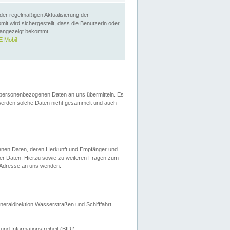
 der regelmäßigen Aktualisierung der
omit wird sichergestellt, dass die Benutzerin oder
 angezeigt bekommt.
 Mobil
 personenbezogenen Daten an uns übermitteln. Es
werden solche Daten nicht gesammelt und auch
ogenen Daten, deren Herkunft und Empfänger und
er Daten. Hierzu sowie zu weiteren Fragen zum
 Adresse an uns wenden.
neraldirektion Wasserstraßen und Schifffahrt
nd Informationsfreiheit (BfDI).