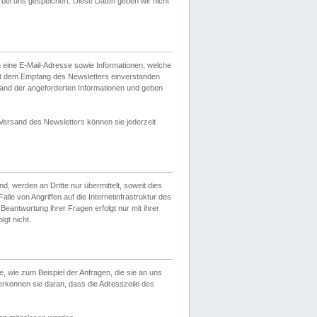
ei uns gespeichert. Diese Daten geben wir nicht
 eine E-Mail-Adresse sowie Informationen, welche
it dem Empfang des Newsletters einverstanden
sand der angeforderten Informationen und geben
 Versand des Newsletters können sie jederzeit
, werden an Dritte nur übermittelt, soweit dies
lle von Angriffen auf die Internetinfrastruktur des
Beantwortung ihrer Fragen erfolgt nur mit ihrer
gt nicht.
, wie zum Beispiel der Anfragen, die sie an uns
erkennen sie daran, dass die Adresszeile des