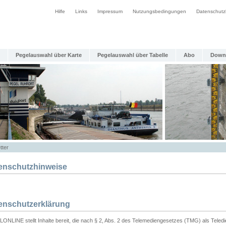
Hilfe
Links
Impressum
Nutzungsbedingungen
Datenschutz
Pegelauswahl über Karte
Pegelauswahl über Tabelle
Abo
Down
tter
enschutzhinweise
enschutzerklärung
ONLINE stellt Inhalte bereit, die nach § 2, Abs. 2 des Telemediengesetzes (TMG) als Teled