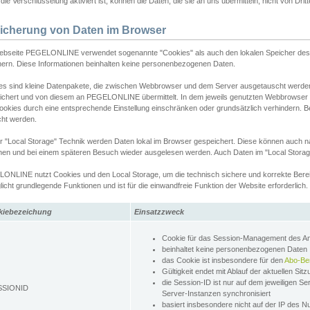
ie Verschlüsselung aktiviert ist, können die Daten, die sie an uns übermitteln, nicht von Dri
icherung von Daten im Browser
ebseite PEGELONLINE verwendet sogenannte "Cookies" als auch den lokalen Speicher des 
hern. Diese Informationen beinhalten keine personenbezogenen Daten.
es sind kleine Datenpakete, die zwischen Webbrowser und dem Server ausgetauscht werde
ichert und von diesem an PEGELONLINE übermittelt. In dem jeweils genutzten Webbrowser
ookies durch eine entsprechende Einstellung einschränken oder grundsätzlich verhindern. B
cht werden.
er "Local Storage" Technik werden Daten lokal im Browser gespeichert. Diese können auch 
hen und bei einem späteren Besuch wieder ausgelesen werden. Auch Daten im "Local Storag
ONLINE nutzt Cookies und den Local Storage, um die technisch sichere und korrekte Bereit
icht grundlegende Funktionen und ist für die einwandfreie Funktion der Website erforderlich.
kiebezeichung
Einsatzzweck
Cookie für das Session-Management des 
beinhaltet keine personenbezogenen Daten
das Cookie ist insbesondere für den
Abo-Be
Gültigkeit endet mit Ablauf der aktuellen Sit
die Session-ID ist nur auf dem jeweiligen Se
SSIONID
Server-Instanzen synchronisiert
basiert insbesondere nicht auf der IP des N