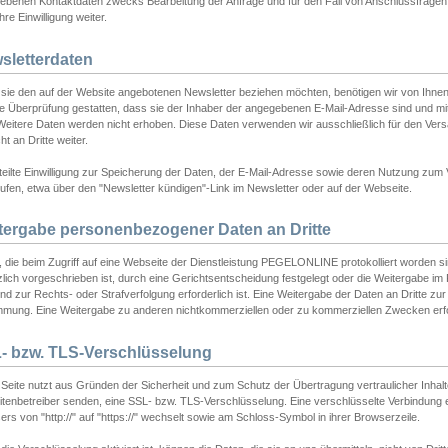
ebenen Kontaktdaten zwecks Bearbeitung der Anfrage und für den Fall von Anschlussfragen b
hre Einwilligung weiter.
sletterdaten
sie den auf der Website angebotenen Newsletter beziehen möchten, benötigen wir von Ihnen
ie Überprüfung gestatten, dass sie der Inhaber der angegebenen E-Mail-Adresse sind und m
 Weitere Daten werden nicht erhoben. Diese Daten verwenden wir ausschließlich für den Ver
cht an Dritte weiter.
teilte Einwilligung zur Speicherung der Daten, der E-Mail-Adresse sowie deren Nutzung zum
ufen, etwa über den "Newsletter kündigen"-Link im Newsletter oder auf der Webseite.
tergabe personenbezogener Daten an Dritte
 die beim Zugriff auf eine Webseite der Dienstleistung PEGELONLINE protokolliert worden sind
lich vorgeschrieben ist, durch eine Gerichtsentscheidung festgelegt oder die Weitergabe im Fa
d zur Rechts- oder Strafverfolgung erforderlich ist. Eine Weitergabe der Daten an Dritte zur 
mmung. Eine Weitergabe zu anderen nichtkommerziellen oder zu kommerziellen Zwecken erfol
- bzw. TLS-Verschlüsselung
Seite nutzt aus Gründen der Sicherheit und zum Schutz der Übertragung vertraulicher Inhalte
eitenbetreiber senden, eine SSL- bzw. TLS-Verschlüsselung. Eine verschlüsselte Verbindung 
rs von "http://" auf "https://" wechselt sowie am Schloss-Symbol in ihrer Browserzeile.