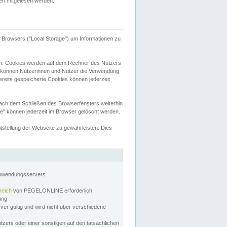
tten mitgelesen werden.
Browsers ("Local Storage") um Informationen zu
n. Cookies werden auf dem Rechner des Nutzers
 können Nutzerinnen und Nutzer die Verwendung
ereits gespeicherte Cookies können jederzeit
nach dem Schließen des Browserfensters weiterhin
e" können jederzeit im Browser gelöscht werden.
stellung der Webseite zu gewährleisten. Dies
Anwendungsservers
reich
von PEGELONLINE erforderlich
zung
rver gültig und wird nicht über verschiedene
utzers oder einer sonstigen auf den tatsächlichen