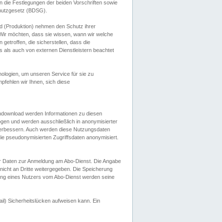
 die Festlegungen der beiden Vorschriften sowie
hutzgesetz (BDSG).
 (Produktion) nehmen den Schutz ihrer
ir möchten, dass sie wissen, wann wir welche
etroffen, die sicherstellen, dass die
 als auch von externen Dienstleistern beachtet
ologien, um unseren Service für sie zu
fehlen wir Ihnen, sich diese
endownload werden Informationen zu diesen
ogen und werden ausschließlich in anonymisierter
verbessern. Auch werden diese Nutzungsdaten
ie pseudonymisierten Zugriffsdaten anonymisiert.
her Daten zur Anmeldung am Abo-Dienst. Die Angabe
 nicht an Dritte weitergegeben. Die Speicherung
dung eines Nutzers vom Abo-Dienst werden seine
il) Sicherheitslücken aufweisen kann. Ein