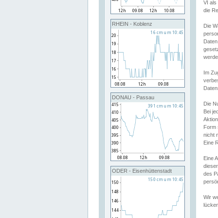
VI al
die R
RHEIN - Koblenz
Die W
perso
Daten
geset
werde
Im Zu
verbe
Daten
DONAU - Passau
Die N
Bei j
Aktion
Form 
nicht 
Eine R
Eine 
dieser
ODER - Eisenhüttenstadt
des P
persön
Wir we
lücken