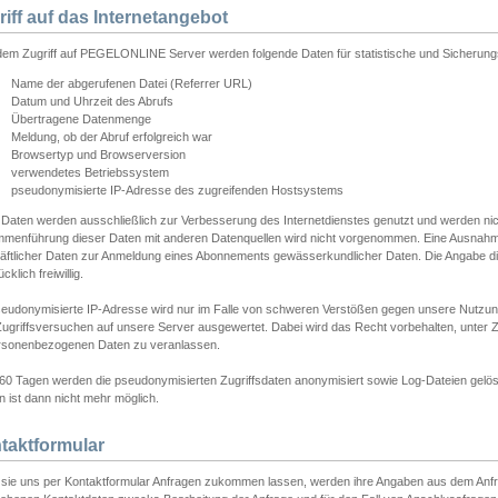
riff auf das Internetangebot
edem Zugriff auf PEGELONLINE Server werden folgende Daten für statistische und Sicherun
Name der abgerufenen Datei (Referrer URL)
Datum und Uhrzeit des Abrufs
Übertragene Datenmenge
Meldung, ob der Abruf erfolgreich war
Browsertyp und Browserversion
verwendetes Betriebssystem
pseudonymisierte IP-Adresse des zugreifenden Hostsystems
 Daten werden ausschließlich zur Verbesserung des Internetdienstes genutzt und werden ni
menführung dieser Daten mit anderen Datenquellen wird nicht vorgenommen. Eine Ausnahme 
äftlicher Daten zur Anmeldung eines Abonnements gewässerkundlicher Daten. Die Angabe die
cklich freiwillig.
seudonymisierte IP-Adresse wird nur im Falle von schweren Verstößen gegen unsere Nutzun
Zugriffsversuchen auf unsere Server ausgewertet. Dabei wird das Recht vorbehalten, unter Z
rsonenbezogenen Daten zu veranlassen.
60 Tagen werden die pseudonymisierten Zugriffsdaten anonymisiert sowie Log-Dateien gelösc
 ist dann nicht mehr möglich.
taktformular
sie uns per Kontaktformular Anfragen zukommen lassen, werden ihre Angaben aus dem Anfrag