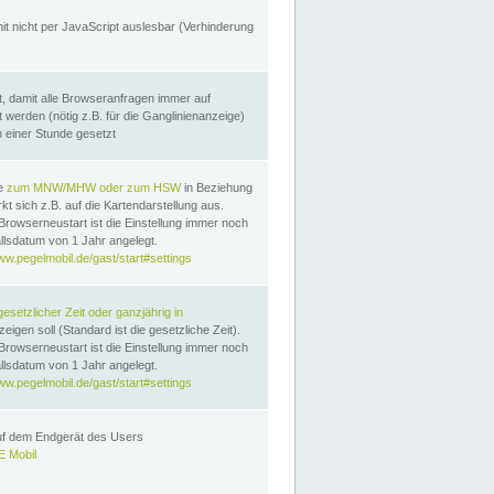
it nicht per JavaScript auslesbar (Verhinderung
, damit alle Browseranfragen immer auf
erden (nötig z.B. für die Ganglinienanzeige)
n einer Stunde gesetzt
te
zum MNW/MHW oder zum HSW
in Beziehung
t sich z.B. auf die Kartendarstellung aus.
Browserneustart ist die Einstellung immer noch
llsdatum von 1 Jahr angelegt.
ww.pegelmobil.de/gast/start#settings
gesetzlicher Zeit oder ganzjährig in
eigen soll (Standard ist die gesetzliche Zeit).
Browserneustart ist die Einstellung immer noch
llsdatum von 1 Jahr angelegt.
ww.pegelmobil.de/gast/start#settings
auf dem Endgerät des Users
 Mobil