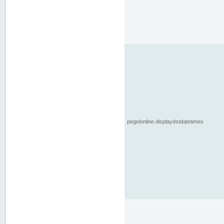
pegelonline.displaydstdatetimes