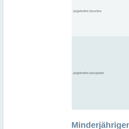
pegelonline.favorites
pegelonline.lastupdate
Minderjährige