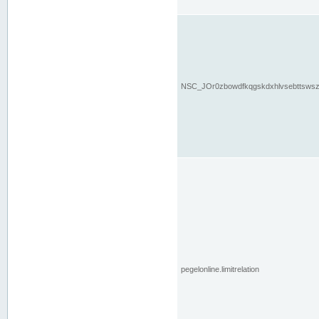
NSC_JOr0zbowdfkqgskdxhlvsebttsws
pegelonline.limitrelation