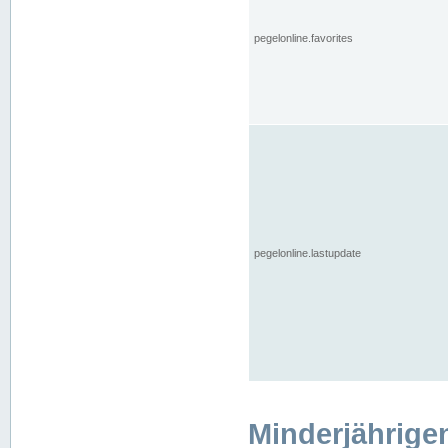
pegelonline.favorites
pegelonline.lastupdate
Minderjährige