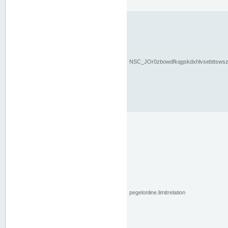
NSC_JOr0zbowdfkqgskdxhlvsebttsws
pegelonline.limitrelation