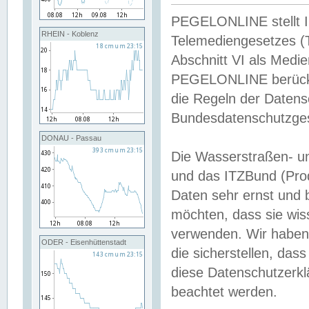
PEGELONLINE stellt Inh
RHEIN - Koblenz
Telemediengesetzes (
Abschnitt VI als Medie
PEGELONLINE berücksi
die Regeln der Date
Bundesdatenschutzge
DONAU - Passau
Die Wasserstraßen- u
und das ITZBund (Pro
Daten sehr ernst und 
möchten, dass sie wis
verwenden. Wir haben
ODER - Eisenhüttenstadt
die sicherstellen, das
diese Datenschutzerkl
beachtet werden.