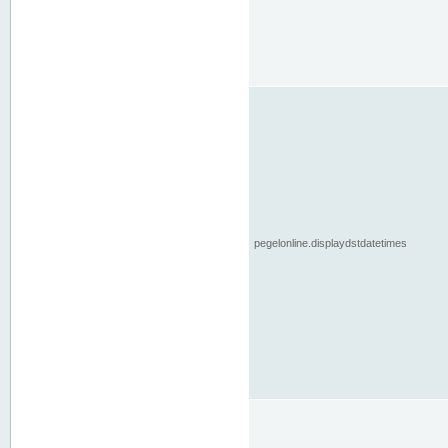
pegelonline.displaydstdatetimes