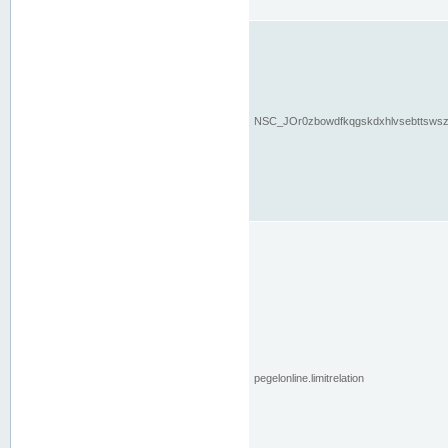
NSC_JOr0zbowdfkqgskdxhlvsebttsws
pegelonline.limitrelation