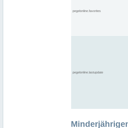
pegelonline.favorites
pegelonline.lastupdate
Minderjährige