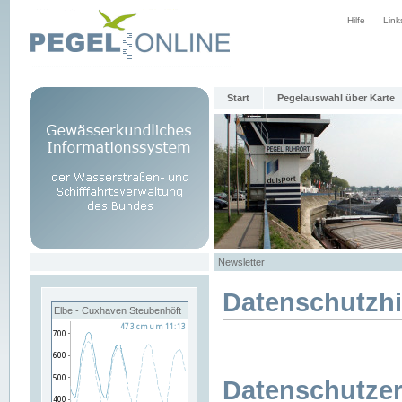
Hilfe
Link
Start
Pegelauswahl über Karte
Newsletter
Datenschutzh
Elbe - Cuxhaven Steubenhöft
Datenschutzer