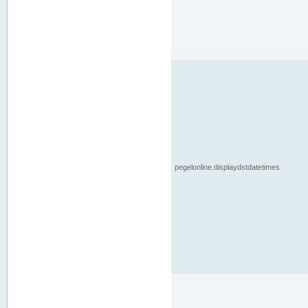
pegelonline.displaydstdatetimes