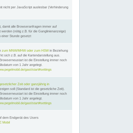
it nicht per JavaScript auslesbar (Verhinderung
, damit alle Browseranfragen immer auf
erden (nötig z.B. für die Ganglinienanzeige)
n einer Stunde gesetzt
te
zum MNW/MHW oder zum HSW
in Beziehung
t sich z.B. auf die Kartendarstellung aus.
Browserneustart ist die Einstellung immer noch
llsdatum von 1 Jahr angelegt.
ww.pegelmobil.de/gast/start#settings
gesetzlicher Zeit oder ganzjährig in
eigen soll (Standard ist die gesetzliche Zeit).
Browserneustart ist die Einstellung immer noch
llsdatum von 1 Jahr angelegt.
ww.pegelmobil.de/gast/start#settings
auf dem Endgerät des Users
 Mobil