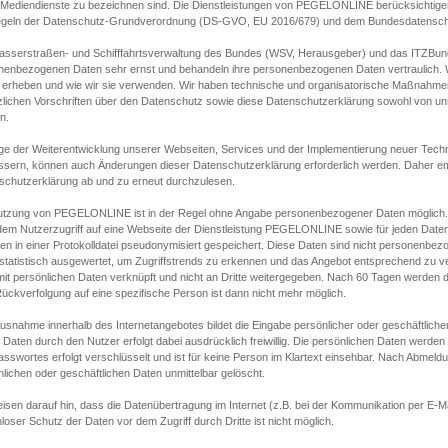
s Mediendienste zu bezeichnen sind. Die Dienstleistungen von PEGELONLINE berücksichtigen
egeln der Datenschutz-Grundverordnung (DS-GVO, EU 2016/679) und dem Bundesdatensc
asserstraßen- und Schifffahrtsverwaltung des Bundes (WSV, Herausgeber) und das ITZBund
nenbezogenen Daten sehr ernst und behandeln ihre personenbezogenen Daten vertraulich. W
 erheben und wie wir sie verwenden. Wir haben technische und organisatorische Maßnahmen g
zlichen Vorschriften über den Datenschutz sowie diese Datenschutzerklärung sowohl von uns
n.
ge der Weiterentwicklung unserer Webseiten, Services und der Implementierung neuer Techn
ssern, können auch Änderungen dieser Datenschutzerklärung erforderlich werden. Daher emp
schutzerklärung ab und zu erneut durchzulesen.
utzung von PEGELONLINE ist in der Regel ohne Angabe personenbezogener Daten möglich.
edem Nutzerzugriff auf eine Webseite der Dienstleistung PEGELONLINE sowie für jeden Dat
en in einer Protokolldatei pseudonymisiert gespeichert. Diese Daten sind nicht personenbez
statistisch ausgewertet, um Zugriffstrends zu erkennen und das Angebot entsprechend zu 
mit persönlichen Daten verknüpft und nicht an Dritte weitergegeben. Nach 60 Tagen werden d
ückverfolgung auf eine spezifische Person ist dann nicht mehr möglich.
Ausnahme innerhalb des Internetangebotes bildet die Eingabe persönlicher oder geschäftlic
 Daten durch den Nutzer erfolgt dabei ausdrücklich freiwillig. Die persönlichen Daten werden
asswortes erfolgt verschlüsselt und ist für keine Person im Klartext einsehbar. Nach Abmel
lichen oder geschäftlichen Daten unmittelbar gelöscht.
isen darauf hin, dass die Datenübertragung im Internet (z.B. bei der Kommunikation per E-Ma
loser Schutz der Daten vor dem Zugriff durch Dritte ist nicht möglich.