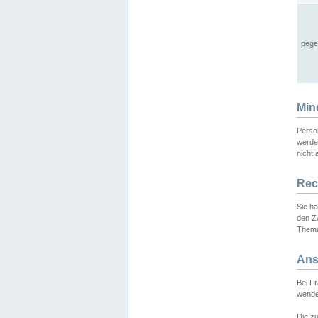
pege
Min
Perso
werde
nicht 
Rec
Sie h
den Z
Thema
Ans
Bei F
wende
Die zu