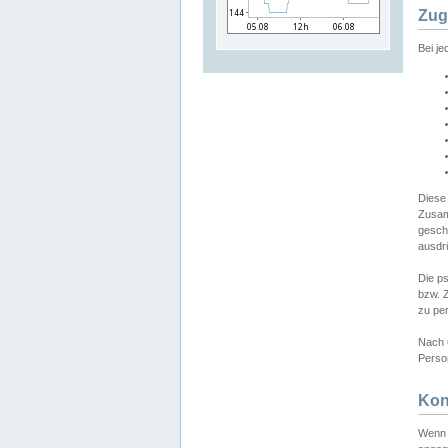
Zug
Bei j
Diese
Zusam
gesch
ausdrü
Die p
bzw. 
zu pe
Nach 
Person
Kon
Wenn 