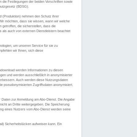
 die Festlegungen der beiden Vorschriften sowie
hutzgesetz (BDSG).
 (Produktion) nehmen den Schutz ihrer
ir möchten, dass sie wissen, wann wir welche
etroffen, die sicherstellen, dass die
 als auch von externen Dienstleistern beachtet
ologien, um unseren Service für sie zu
fehlen wir Ihnen, sich diese
endownload werden Informationen zu diesen
ogen und werden ausschließlich in anonymisierter
verbessern. Auch werden diese Nutzungsdaten
ie pseudonymisierten Zugriffsdaten anonymisiert.
her Daten zur Anmeldung am Abo-Dienst. Die Angabe
 nicht an Dritte weitergegeben. Die Speicherung
dung eines Nutzers vom Abo-Dienst werden seine
il) Sicherheitslücken aufweisen kann. Ein