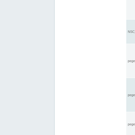
NSC_
pegel
pege
pegel