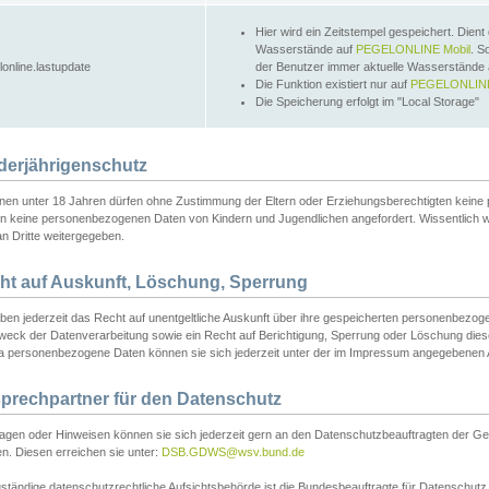
Hier wird ein Zeitstempel gespeichert. Dient
Wasserstände auf
PEGELONLINE Mobil
. S
lonline.lastupdate
der Benutzer immer aktuelle Wasserstände
Die Funktion existiert nur auf
PEGELONLINE
Die Speicherung erfolgt im "Local Storage"
derjährigenschutz
nen unter 18 Jahren dürfen ohne Zustimmung der Eltern oder Erziehungsberechtigten keine
n keine personenbezogenen Daten von Kindern und Jugendlichen angefordert. Wissentlich 
an Dritte weitergegeben.
ht auf Auskunft, Löschung, Sperrung
aben jederzeit das Recht auf unentgeltliche Auskunft über ihre gespeicherten personenbez
weck der Datenverarbeitung sowie ein Recht auf Berichtigung, Sperrung oder Löschung dies
 personenbezogene Daten können sie sich jederzeit unter der im Impressum angegebenen
prechpartner für den Datenschutz
ragen oder Hinweisen können sie sich jederzeit gern an den Datenschutzbeauftragten der Ge
n. Diesen erreichen sie unter:
DSB.GDWS@wsv.bund.de
ständige datenschutzrechtliche Aufsichtsbehörde ist die Bundesbeauftragte für Datenschutz u