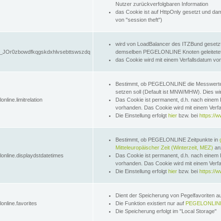
Nutzer zurückverfolgbaren Information
das Cookie ist auf HttpOnly gesetzt und dam
von "session theft")
wird von LoadBalancer des ITZBund gesetzt
JOr0zbowdfkqgskdxhlvsebttswszdq
demselben PEGELONLINE Knoten geleitetet w
das Cookie wird mit einem Verfallsdatum vo
Bestimmt, ob PEGELONLINE die Messwer
setzen soll (Default ist MNW/MHW). Dies wirk
online.limitrelation
Das Cookie ist permanent, d.h. nach einem 
vorhanden. Das Cookie wird mit einem Verfa
Die Einstellung erfolgt
hier
bzw. bei
https://w
Bestimmt, ob PEGELONLINE Zeitpunkte in
Mitteleuropäischer Zeit (Winterzeit, MEZ)
anz
lonline.displaydstdatetimes
Das Cookie ist permanent, d.h. nach einem 
vorhanden. Das Cookie wird mit einem Verfa
Die Einstellung erfolgt
hier
bzw. bei
https://w
Dient der Speicherung von Pegelfavoriten 
online.favorites
Die Funktion existiert nur auf
PEGELONLINE
Die Speicherung erfolgt im "Local Storage"