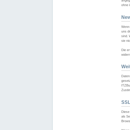
angeg
ohne i
New
Wenn 
uns d
sind.
sie ni
Die er
widerr
Wei
Daten,
gesetz
ITZBun
Zusti
SSL
Diese 
als S
Browse