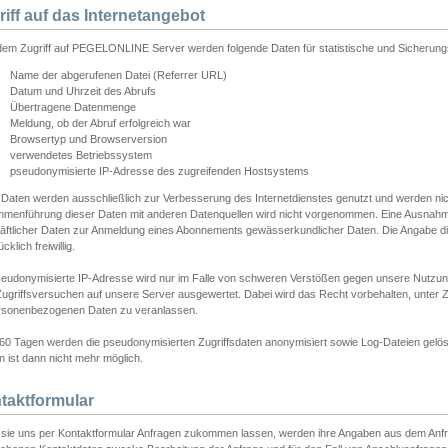
riff auf das Internetangebot
edem Zugriff auf PEGELONLINE Server werden folgende Daten für statistische und Sicherun
Name der abgerufenen Datei (Referrer URL)
Datum und Uhrzeit des Abrufs
Übertragene Datenmenge
Meldung, ob der Abruf erfolgreich war
Browsertyp und Browserversion
verwendetes Betriebssystem
pseudonymisierte IP-Adresse des zugreifenden Hostsystems
 Daten werden ausschließlich zur Verbesserung des Internetdienstes genutzt und werden ni
menführung dieser Daten mit anderen Datenquellen wird nicht vorgenommen. Eine Ausnahme 
äftlicher Daten zur Anmeldung eines Abonnements gewässerkundlicher Daten. Die Angabe die
cklich freiwillig.
seudonymisierte IP-Adresse wird nur im Falle von schweren Verstößen gegen unsere Nutzun
Zugriffsversuchen auf unsere Server ausgewertet. Dabei wird das Recht vorbehalten, unter Z
rsonenbezogenen Daten zu veranlassen.
60 Tagen werden die pseudonymisierten Zugriffsdaten anonymisiert sowie Log-Dateien gelösc
 ist dann nicht mehr möglich.
taktformular
sie uns per Kontaktformular Anfragen zukommen lassen, werden ihre Angaben aus dem Anfrag