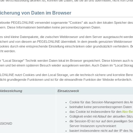
ie Verschlüsselung aktiviert ist, können die Daten, die sie an uns übermitteln, nicht von Dri
icherung von Daten im Browser
ebseite PEGELONLINE verwendet sogenannte "Cookies" als auch den lokalen Speicher des 
hern. Diese Informationen beinhalten keine personenbezogenen Daten.
es sind kleine Datenpakete, die zwischen Webbrowser und dem Server ausgetauscht werde
ichert und von diesem an PEGELONLINE übermittelt. In dem jeweils genutzten Webbrowser
ookies durch eine entsprechende Einstellung einschränken oder grundsätzlich verhindern. B
cht werden.
er "Local Storage" Technik werden Daten lokal im Browser gespeichert. Diese können auch 
hen und bei einem späteren Besuch wieder ausgelesen werden. Auch Daten im "Local Storag
ONLINE nutzt Cookies und den Local Storage, um die technisch sichere und korrekte Bereit
icht grundlegende Funktionen und ist für die einwandfreie Funktion der Website erforderlich.
kiebezeichung
Einsatzzweck
Cookie für das Session-Management des 
beinhaltet keine personenbezogenen Daten
das Cookie ist insbesondere für den
Abo-Be
Gültigkeit endet mit Ablauf der aktuellen Sit
die Session-ID ist nur auf dem jeweiligen Se
SSIONID
Server-Instanzen synchronisiert
basiert insbesondere nicht auf der IP des N