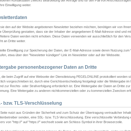
ebenen Kontaktdaten zwecks Bearbeitung der Anfrage und für den Fall von Anschlussfragen b
hre Einwilligung weiter.
sletterdaten
sie den auf der Website angebotenen Newsletter beziehen möchten, benötigen wir von Ihnen
ie Überprüfung gestatten, dass sie der Inhaber der angegebenen E-Mail-Adresse sind und m
 Weitere Daten werden nicht erhoben. Diese Daten verwenden wir ausschließlich für den Ver
cht an Dritte weiter.
teilte Einwilligung zur Speicherung der Daten, der E-Mail-Adresse sowie deren Nutzung zum
ufen, etwa über den "Newsletter kündigen"-Link im Newsletter oder auf der Webseite.
tergabe personenbezogener Daten an Dritte
 die beim Zugriff auf eine Webseite der Dienstleistung PEGELONLINE protokolliert worden sind
lich vorgeschrieben ist, durch eine Gerichtsentscheidung festgelegt oder die Weitergabe im Fa
d zur Rechts- oder Strafverfolgung erforderlich ist. Eine Weitergabe der Daten an Dritte zur 
mmung. Eine Weitergabe zu anderen nichtkommerziellen oder zu kommerziellen Zwecken erfol
- bzw. TLS-Verschlüsselung
Seite nutzt aus Gründen der Sicherheit und zum Schutz der Übertragung vertraulicher Inhalte
eitenbetreiber senden, eine SSL- bzw. TLS-Verschlüsselung. Eine verschlüsselte Verbindung 
rs von "http://" auf "https://" wechselt sowie am Schloss-Symbol in ihrer Browserzeile.