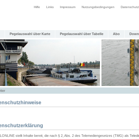
Hilfe
Links
Impressum
Nutzungsbedingungen
Datenschutz
Pegelauswahl über Karte
Pegelauswahl über Tabelle
Abo
Down
tter
enschutzhinweise
enschutzerklärung
ONLINE stellt Inhalte bereit, die nach § 2, Abs. 2 des Telemediengesetzes (TMG) als Teled