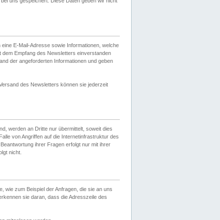
ei uns gespeichert. Diese Daten geben wir nicht
 eine E-Mail-Adresse sowie Informationen, welche
it dem Empfang des Newsletters einverstanden
sand der angeforderten Informationen und geben
 Versand des Newsletters können sie jederzeit
, werden an Dritte nur übermittelt, soweit dies
lle von Angriffen auf die Internetinfrastruktur des
Beantwortung ihrer Fragen erfolgt nur mit ihrer
gt nicht.
, wie zum Beispiel der Anfragen, die sie an uns
erkennen sie daran, dass die Adresszeile des