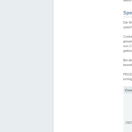
Wenn d
Spe
Die W
speic
Cooki
gespe
von C
gelös
Bei d
beste
PEGEL
ermögl
Coo
JSE