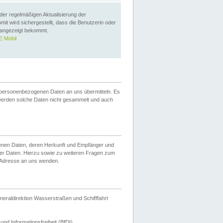
 der regelmäßigen Aktualisierung der
omit wird sichergestellt, dass die Benutzerin oder
 angezeigt bekommt.
 Mobil
 personenbezogenen Daten an uns übermitteln. Es
werden solche Daten nicht gesammelt und auch
ogenen Daten, deren Herkunft und Empfänger und
er Daten. Hierzu sowie zu weiteren Fragen zum
 Adresse an uns wenden.
neraldirektion Wasserstraßen und Schifffahrt
nd Informationsfreiheit (BfDI).