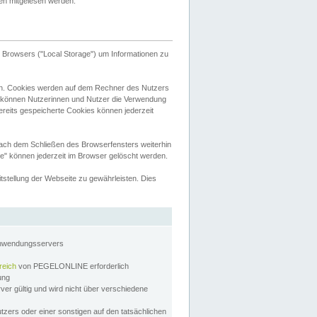
tten mitgelesen werden.
Browsers ("Local Storage") um Informationen zu
n. Cookies werden auf dem Rechner des Nutzers
 können Nutzerinnen und Nutzer die Verwendung
ereits gespeicherte Cookies können jederzeit
nach dem Schließen des Browserfensters weiterhin
e" können jederzeit im Browser gelöscht werden.
stellung der Webseite zu gewährleisten. Dies
Anwendungsservers
reich
von PEGELONLINE erforderlich
zung
rver gültig und wird nicht über verschiedene
utzers oder einer sonstigen auf den tatsächlichen