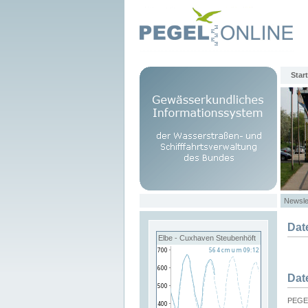
Start
Newsle
Dat
Elbe - Cuxhaven Steubenhöft
Dat
PEGEL