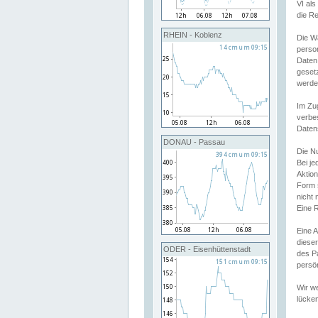
VI al
die R
RHEIN - Koblenz
Die W
perso
Daten
geset
werde
Im Zu
verbe
Daten
DONAU - Passau
Die N
Bei j
Aktion
Form 
nicht 
Eine R
Eine 
dieser
ODER - Eisenhüttenstadt
des P
persön
Wir we
lücken