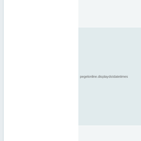
pegelonline.displaydstdatetimes