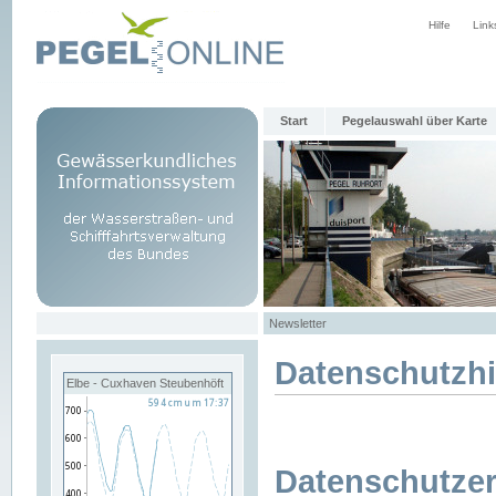
Hilfe
Link
Start
Pegelauswahl über Karte
Newsletter
Datenschutzh
Elbe - Cuxhaven Steubenhöft
Datenschutzer