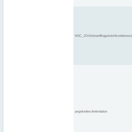
NSC_JOr0zbowdfkqgskdxhlvsebttsws
pegelonline.limitrelation