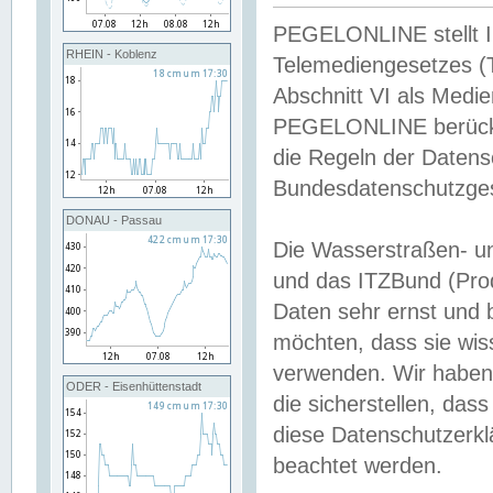
PEGELONLINE stellt Inh
RHEIN - Koblenz
Telemediengesetzes (
Abschnitt VI als Medie
PEGELONLINE berücksi
die Regeln der Date
Bundesdatenschutzge
DONAU - Passau
Die Wasserstraßen- u
und das ITZBund (Pro
Daten sehr ernst und 
möchten, dass sie wis
verwenden. Wir haben
ODER - Eisenhüttenstadt
die sicherstellen, das
diese Datenschutzerkl
beachtet werden.