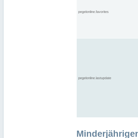
pegelonline.favorites
pegelonline.lastupdate
Minderjährige