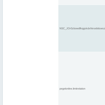
NSC_JOr0zbowdfkqgskdxhlvsebttsws
pegelonline.limitrelation