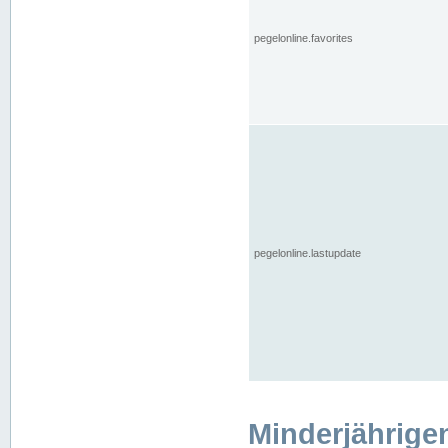
pegelonline.favorites
pegelonline.lastupdate
Minderjährige