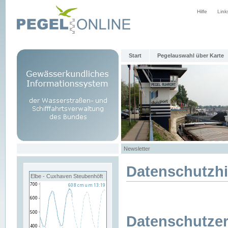
Hilfe
Link
Start
Pegelauswahl über Karte
Newsletter
Datenschutzh
Elbe - Cuxhaven Steubenhöft
Datenschutzer