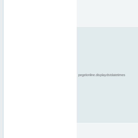
pegelonline.displaydstdatetimes