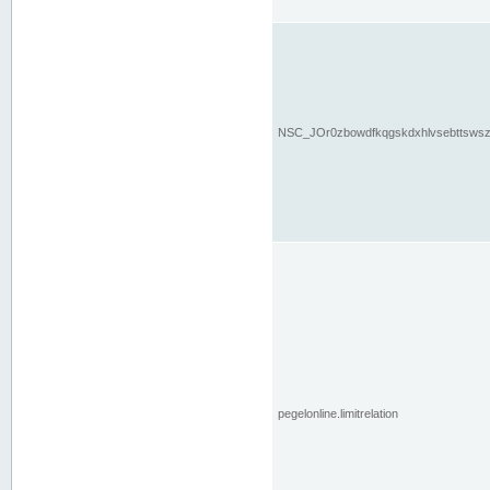
NSC_JOr0zbowdfkqgskdxhlvsebttsws
pegelonline.limitrelation