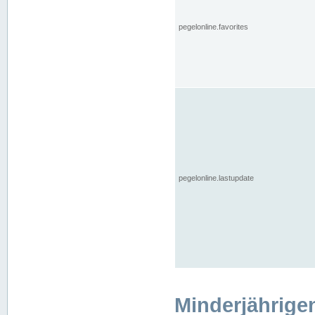
pegelonline.favorites
pegelonline.lastupdate
Minderjährige