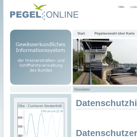
Hilfe
Link
Start
Pegelauswahl über Karte
Newsletter
Datenschutzh
Elbe - Cuxhaven Steubenhöft
Datenschutzer