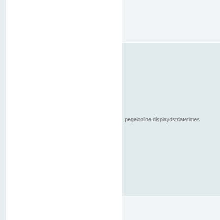
pegelonline.displaydstdatetimes