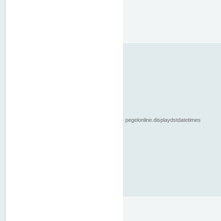
pegelonline.displaydstdatetimes