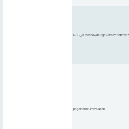
NSC_JOr0zbowdfkqgskdxhlvsebttsws
pegelonline.limitrelation