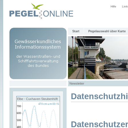
Hilfe
Link
Start
Pegelauswahl über Karte
Newsletter
Datenschutzh
Elbe - Cuxhaven Steubenhöft
Datenschutzer