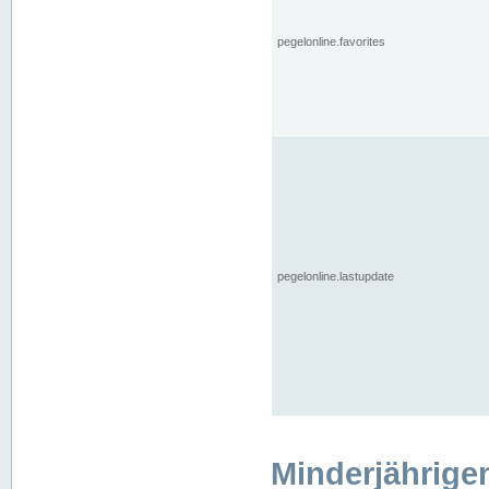
pegelonline.favorites
pegelonline.lastupdate
Minderjährige