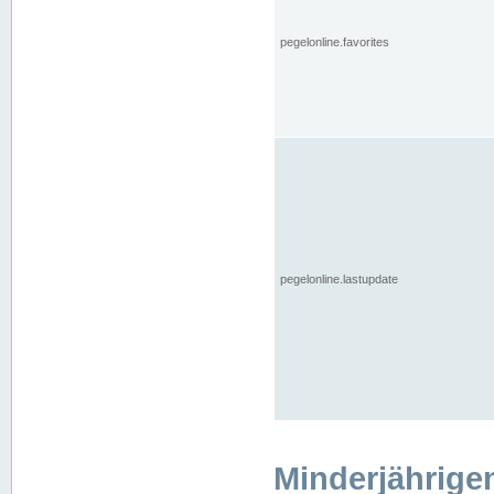
pegelonline.favorites
pegelonline.lastupdate
Minderjährige