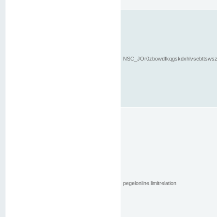
NSC_JOr0zbowdfkqgskdxhlvsebttsws
pegelonline.limitrelation