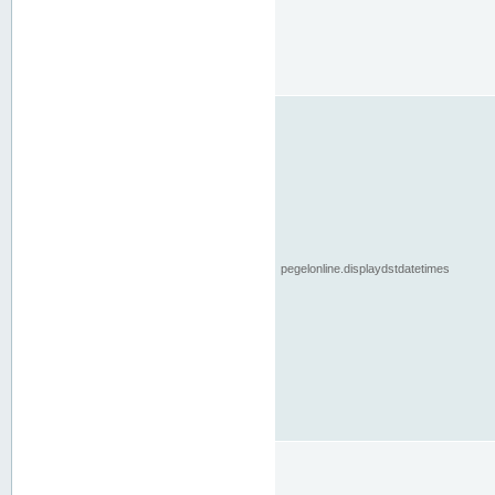
pegelonline.displaydstdatetimes