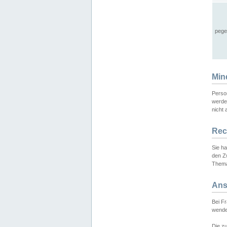
pege
Min
Perso
werde
nicht 
Rec
Sie h
den Z
Thema
Ans
Bei F
wende
Die zu