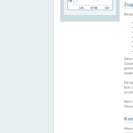
Zug
Bei j
Diese
Zusam
gesch
ausdrü
Die p
bzw. 
zu pe
Nach 
Person
Kon
Wenn 