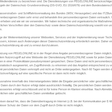
s Mediendienste zu bezeichnen sind. Die Dienstleistungen von PEGELONLINE berücksichtigen
egeln der Datenschutz-Grundverordnung (DS-GVO, EU 2016/679) und dem Bundesdatensc
asserstraßen- und Schifffahrtsverwaltung des Bundes (WSV, Herausgeber) und das ITZBund
nenbezogenen Daten sehr ernst und behandeln ihre personenbezogenen Daten vertraulich. W
 erheben und wie wir sie verwenden. Wir haben technische und organisatorische Maßnahmen g
zlichen Vorschriften über den Datenschutz sowie diese Datenschutzerklärung sowohl von uns
n.
ge der Weiterentwicklung unserer Webseiten, Services und der Implementierung neuer Techn
ssern, können auch Änderungen dieser Datenschutzerklärung erforderlich werden. Daher emp
schutzerklärung ab und zu erneut durchzulesen.
utzung von PEGELONLINE ist in der Regel ohne Angabe personenbezogener Daten möglich.
edem Nutzerzugriff auf eine Webseite der Dienstleistung PEGELONLINE sowie für jeden Dat
en in einer Protokolldatei pseudonymisiert gespeichert. Diese Daten sind nicht personenbez
statistisch ausgewertet, um Zugriffstrends zu erkennen und das Angebot entsprechend zu 
mit persönlichen Daten verknüpft und nicht an Dritte weitergegeben. Nach 60 Tagen werden d
ückverfolgung auf eine spezifische Person ist dann nicht mehr möglich.
Ausnahme innerhalb des Internetangebotes bildet die Eingabe persönlicher oder geschäftlic
 Daten durch den Nutzer erfolgt dabei ausdrücklich freiwillig. Die persönlichen Daten werden
asswortes erfolgt verschlüsselt und ist für keine Person im Klartext einsehbar. Nach Abmel
lichen oder geschäftlichen Daten unmittelbar gelöscht.
isen darauf hin, dass die Datenübertragung im Internet (z.B. bei der Kommunikation per E-Ma
loser Schutz der Daten vor dem Zugriff durch Dritte ist nicht möglich.