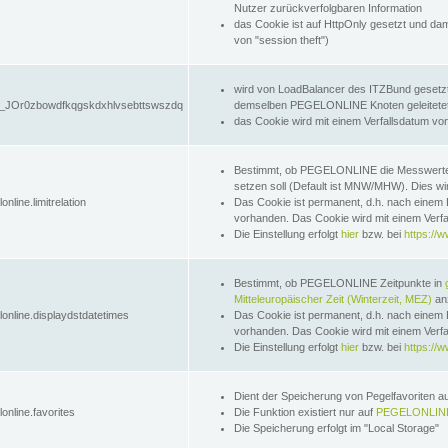
Nutzer zurückverfolgbaren Information
das Cookie ist auf HttpOnly gesetzt und dam
von "session theft")
wird von LoadBalancer des ITZBund gesetzt
JOr0zbowdfkqgskdxhlvsebttswszdq
demselben PEGELONLINE Knoten geleitetet w
das Cookie wird mit einem Verfallsdatum vo
Bestimmt, ob PEGELONLINE die Messwer
setzen soll (Default ist MNW/MHW). Dies wirk
online.limitrelation
Das Cookie ist permanent, d.h. nach einem 
vorhanden. Das Cookie wird mit einem Verfa
Die Einstellung erfolgt
hier
bzw. bei
https://w
Bestimmt, ob PEGELONLINE Zeitpunkte in
Mitteleuropäischer Zeit (Winterzeit, MEZ)
anz
lonline.displaydstdatetimes
Das Cookie ist permanent, d.h. nach einem 
vorhanden. Das Cookie wird mit einem Verfa
Die Einstellung erfolgt
hier
bzw. bei
https://w
Dient der Speicherung von Pegelfavoriten 
online.favorites
Die Funktion existiert nur auf
PEGELONLINE
Die Speicherung erfolgt im "Local Storage"