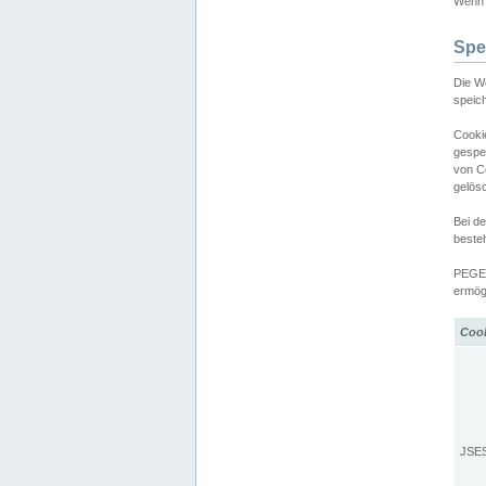
Wenn d
Spe
Die W
speic
Cooki
gespe
von C
gelös
Bei d
beste
PEGEL
ermögl
Coo
JSE