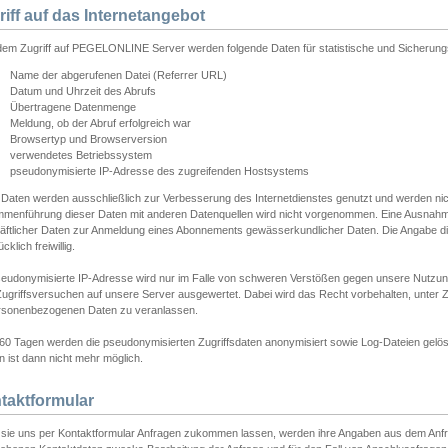
riff auf das Internetangebot
edem Zugriff auf PEGELONLINE Server werden folgende Daten für statistische und Sicherun
Name der abgerufenen Datei (Referrer URL)
Datum und Uhrzeit des Abrufs
Übertragene Datenmenge
Meldung, ob der Abruf erfolgreich war
Browsertyp und Browserversion
verwendetes Betriebssystem
pseudonymisierte IP-Adresse des zugreifenden Hostsystems
 Daten werden ausschließlich zur Verbesserung des Internetdienstes genutzt und werden ni
menführung dieser Daten mit anderen Datenquellen wird nicht vorgenommen. Eine Ausnahme 
äftlicher Daten zur Anmeldung eines Abonnements gewässerkundlicher Daten. Die Angabe die
cklich freiwillig.
seudonymisierte IP-Adresse wird nur im Falle von schweren Verstößen gegen unsere Nutzun
Zugriffsversuchen auf unsere Server ausgewertet. Dabei wird das Recht vorbehalten, unter Z
rsonenbezogenen Daten zu veranlassen.
60 Tagen werden die pseudonymisierten Zugriffsdaten anonymisiert sowie Log-Dateien gelösc
 ist dann nicht mehr möglich.
taktformular
sie uns per Kontaktformular Anfragen zukommen lassen, werden ihre Angaben aus dem Anfrag