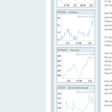
VI al
die R
RHEIN - Koblenz
Die W
perso
Daten
geset
werde
Im Zu
verbe
Daten
DONAU - Passau
Die N
Bei j
Aktion
Form 
nicht 
Eine R
Eine 
dieser
ODER - Eisenhüttenstadt
des P
persön
Wir we
lücken