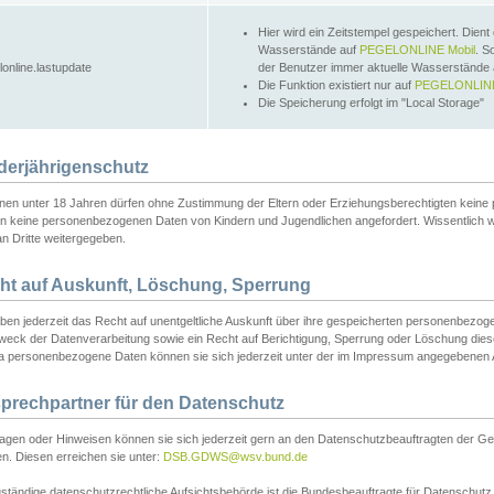
Hier wird ein Zeitstempel gespeichert. Dient
Wasserstände auf
PEGELONLINE Mobil
. S
lonline.lastupdate
der Benutzer immer aktuelle Wasserstände
Die Funktion existiert nur auf
PEGELONLINE
Die Speicherung erfolgt im "Local Storage"
derjährigenschutz
nen unter 18 Jahren dürfen ohne Zustimmung der Eltern oder Erziehungsberechtigten keine
n keine personenbezogenen Daten von Kindern und Jugendlichen angefordert. Wissentlich 
an Dritte weitergegeben.
ht auf Auskunft, Löschung, Sperrung
aben jederzeit das Recht auf unentgeltliche Auskunft über ihre gespeicherten personenbez
weck der Datenverarbeitung sowie ein Recht auf Berichtigung, Sperrung oder Löschung dies
 personenbezogene Daten können sie sich jederzeit unter der im Impressum angegebenen
prechpartner für den Datenschutz
ragen oder Hinweisen können sie sich jederzeit gern an den Datenschutzbeauftragten der Ge
n. Diesen erreichen sie unter:
DSB.GDWS@wsv.bund.de
ständige datenschutzrechtliche Aufsichtsbehörde ist die Bundesbeauftragte für Datenschutz u