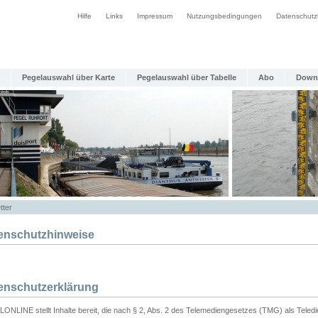
Hilfe
Links
Impressum
Nutzungsbedingungen
Datenschutz
Pegelauswahl über Karte
Pegelauswahl über Tabelle
Abo
Down
tter
enschutzhinweise
enschutzerklärung
ONLINE stellt Inhalte bereit, die nach § 2, Abs. 2 des Telemediengesetzes (TMG) als Teled