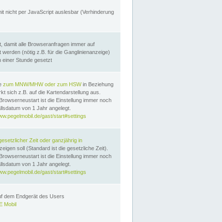
it nicht per JavaScript auslesbar (Verhinderung
, damit alle Browseranfragen immer auf
erden (nötig z.B. für die Ganglinienanzeige)
n einer Stunde gesetzt
te
zum MNW/MHW oder zum HSW
in Beziehung
t sich z.B. auf die Kartendarstellung aus.
Browserneustart ist die Einstellung immer noch
llsdatum von 1 Jahr angelegt.
ww.pegelmobil.de/gast/start#settings
gesetzlicher Zeit oder ganzjährig in
eigen soll (Standard ist die gesetzliche Zeit).
Browserneustart ist die Einstellung immer noch
llsdatum von 1 Jahr angelegt.
ww.pegelmobil.de/gast/start#settings
auf dem Endgerät des Users
 Mobil