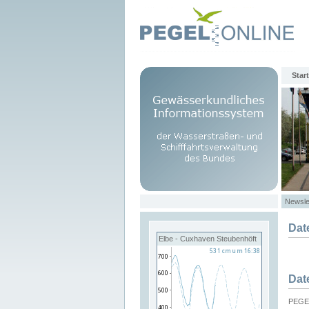
Start
Newsle
Dat
Elbe - Cuxhaven Steubenhöft
Dat
PEGEL