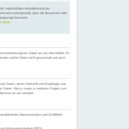
 der regelmäßigen Aktualisierung der
omit wird sichergestellt, dass die Benutzerin oder
 angezeigt bekommt.
 Mobil
 personenbezogenen Daten an uns übermitteln. Es
werden solche Daten nicht gesammelt und auch
ogenen Daten, deren Herkunft und Empfänger und
er Daten. Hierzu sowie zu weiteren Fragen zum
 Adresse an uns wenden.
neraldirektion Wasserstraßen und Schifffahrt
nd Informationsfreiheit (BfDI).