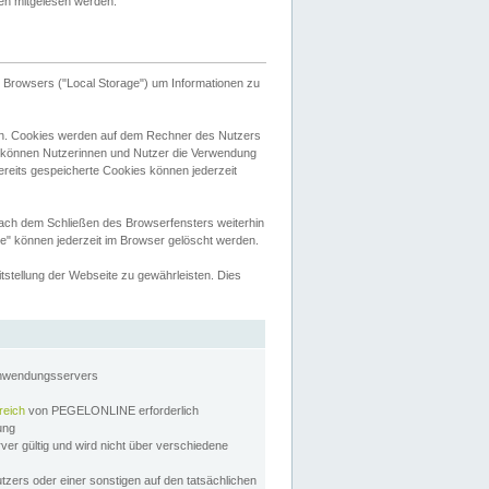
tten mitgelesen werden.
Browsers ("Local Storage") um Informationen zu
n. Cookies werden auf dem Rechner des Nutzers
 können Nutzerinnen und Nutzer die Verwendung
ereits gespeicherte Cookies können jederzeit
nach dem Schließen des Browserfensters weiterhin
e" können jederzeit im Browser gelöscht werden.
stellung der Webseite zu gewährleisten. Dies
Anwendungsservers
reich
von PEGELONLINE erforderlich
zung
rver gültig und wird nicht über verschiedene
utzers oder einer sonstigen auf den tatsächlichen