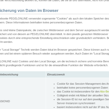
ie Verschlüsselung aktiviert ist, können die Daten, die sie an uns übermitteln, nicht von Dri
icherung von Daten im Browser
ebseite PEGELONLINE verwendet sogenannte "Cookies" als auch den lokalen Speicher des 
hern. Diese Informationen beinhalten keine personenbezogenen Daten.
es sind kleine Datenpakete, die zwischen Webbrowser und dem Server ausgetauscht werde
ichert und von diesem an PEGELONLINE übermittelt. In dem jeweils genutzten Webbrowser
ookies durch eine entsprechende Einstellung einschränken oder grundsätzlich verhindern. B
cht werden.
er "Local Storage" Technik werden Daten lokal im Browser gespeichert. Diese können auch 
hen und bei einem späteren Besuch wieder ausgelesen werden. Auch Daten im "Local Storag
ONLINE nutzt Cookies und den Local Storage, um die technisch sichere und korrekte Bereit
icht grundlegende Funktionen und ist für die einwandfreie Funktion der Website erforderlich.
kiebezeichung
Einsatzzweck
Cookie für das Session-Management des 
beinhaltet keine personenbezogenen Daten
das Cookie ist insbesondere für den
Abo-Be
Gültigkeit endet mit Ablauf der aktuellen Sit
die Session-ID ist nur auf dem jeweiligen Se
SSIONID
Server-Instanzen synchronisiert
basiert insbesondere nicht auf der IP des N