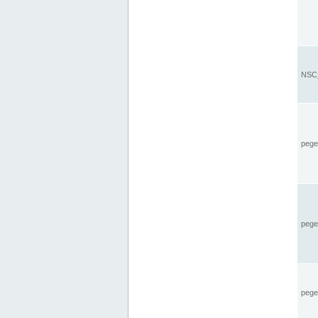
NSC_
pegel
pege
pegel