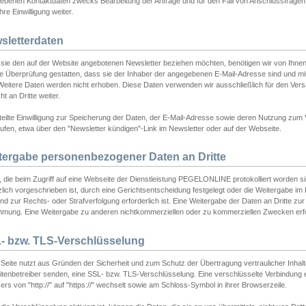
ebenen Kontaktdaten zwecks Bearbeitung der Anfrage und für den Fall von Anschlussfragen b
hre Einwilligung weiter.
sletterdaten
sie den auf der Website angebotenen Newsletter beziehen möchten, benötigen wir von Ihnen
ie Überprüfung gestatten, dass sie der Inhaber der angegebenen E-Mail-Adresse sind und m
 Weitere Daten werden nicht erhoben. Diese Daten verwenden wir ausschließlich für den Ver
cht an Dritte weiter.
teilte Einwilligung zur Speicherung der Daten, der E-Mail-Adresse sowie deren Nutzung zum
ufen, etwa über den "Newsletter kündigen"-Link im Newsletter oder auf der Webseite.
tergabe personenbezogener Daten an Dritte
 die beim Zugriff auf eine Webseite der Dienstleistung PEGELONLINE protokolliert worden sind
lich vorgeschrieben ist, durch eine Gerichtsentscheidung festgelegt oder die Weitergabe im Fa
d zur Rechts- oder Strafverfolgung erforderlich ist. Eine Weitergabe der Daten an Dritte zur 
mmung. Eine Weitergabe zu anderen nichtkommerziellen oder zu kommerziellen Zwecken erfol
- bzw. TLS-Verschlüsselung
Seite nutzt aus Gründen der Sicherheit und zum Schutz der Übertragung vertraulicher Inhalte
eitenbetreiber senden, eine SSL- bzw. TLS-Verschlüsselung. Eine verschlüsselte Verbindung 
rs von "http://" auf "https://" wechselt sowie am Schloss-Symbol in ihrer Browserzeile.