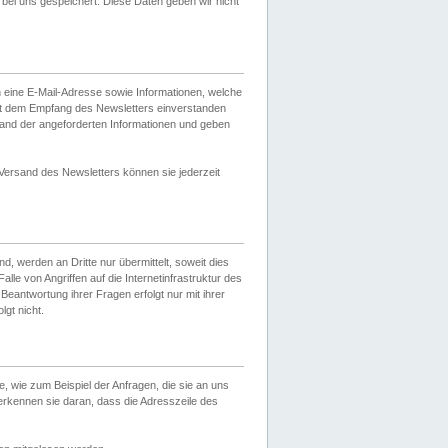
ei uns gespeichert. Diese Daten geben wir nicht
 eine E-Mail-Adresse sowie Informationen, welche
it dem Empfang des Newsletters einverstanden
sand der angeforderten Informationen und geben
 Versand des Newsletters können sie jederzeit
, werden an Dritte nur übermittelt, soweit dies
lle von Angriffen auf die Internetinfrastruktur des
Beantwortung ihrer Fragen erfolgt nur mit ihrer
gt nicht.
, wie zum Beispiel der Anfragen, die sie an uns
erkennen sie daran, dass die Adresszeile des