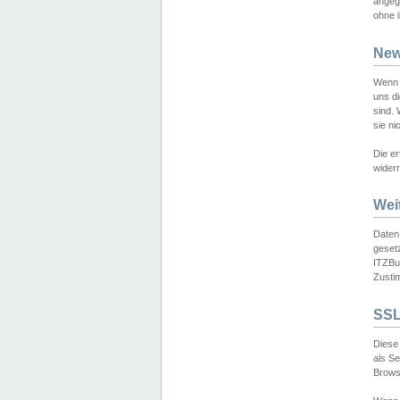
angeg
ohne i
New
Wenn 
uns d
sind.
sie ni
Die er
widerr
Wei
Daten,
gesetz
ITZBun
Zusti
SSL
Diese 
als S
Browse