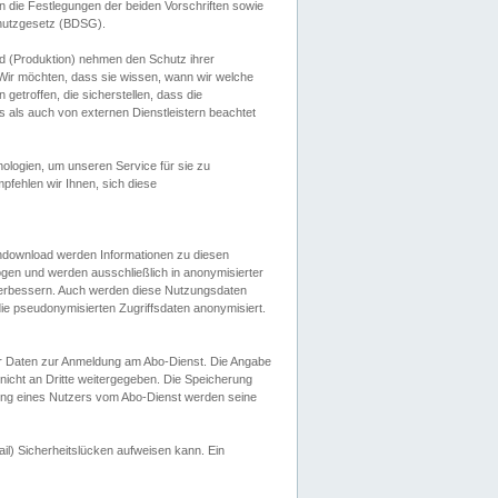
 die Festlegungen der beiden Vorschriften sowie
hutzgesetz (BDSG).
 (Produktion) nehmen den Schutz ihrer
ir möchten, dass sie wissen, wann wir welche
etroffen, die sicherstellen, dass die
 als auch von externen Dienstleistern beachtet
ologien, um unseren Service für sie zu
fehlen wir Ihnen, sich diese
endownload werden Informationen zu diesen
ogen und werden ausschließlich in anonymisierter
verbessern. Auch werden diese Nutzungsdaten
ie pseudonymisierten Zugriffsdaten anonymisiert.
her Daten zur Anmeldung am Abo-Dienst. Die Angabe
 nicht an Dritte weitergegeben. Die Speicherung
dung eines Nutzers vom Abo-Dienst werden seine
il) Sicherheitslücken aufweisen kann. Ein