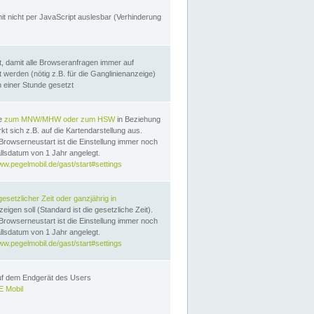
it nicht per JavaScript auslesbar (Verhinderung
, damit alle Browseranfragen immer auf
erden (nötig z.B. für die Ganglinienanzeige)
n einer Stunde gesetzt
te
zum MNW/MHW oder zum HSW
in Beziehung
t sich z.B. auf die Kartendarstellung aus.
Browserneustart ist die Einstellung immer noch
llsdatum von 1 Jahr angelegt.
ww.pegelmobil.de/gast/start#settings
gesetzlicher Zeit oder ganzjährig in
eigen soll (Standard ist die gesetzliche Zeit).
Browserneustart ist die Einstellung immer noch
llsdatum von 1 Jahr angelegt.
ww.pegelmobil.de/gast/start#settings
auf dem Endgerät des Users
 Mobil