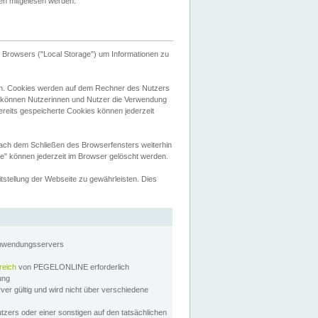
tten mitgelesen werden.
Browsers ("Local Storage") um Informationen zu
n. Cookies werden auf dem Rechner des Nutzers
 können Nutzerinnen und Nutzer die Verwendung
ereits gespeicherte Cookies können jederzeit
nach dem Schließen des Browserfensters weiterhin
e" können jederzeit im Browser gelöscht werden.
stellung der Webseite zu gewährleisten. Dies
Anwendungsservers
reich
von PEGELONLINE erforderlich
zung
rver gültig und wird nicht über verschiedene
utzers oder einer sonstigen auf den tatsächlichen