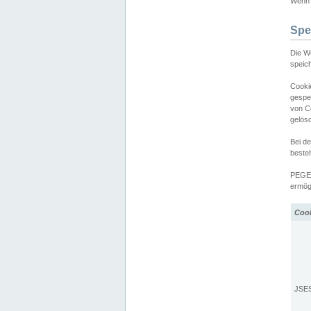
Wenn d
Spe
Die W
speic
Cooki
gespe
von C
gelös
Bei d
beste
PEGEL
ermögl
Coo
JSE