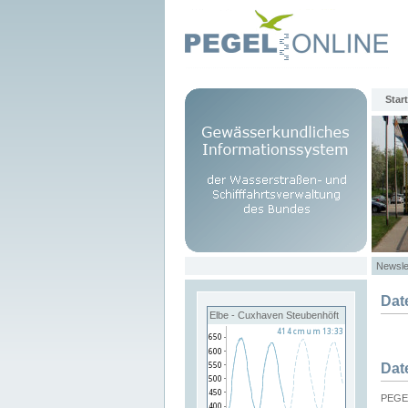
Start
Newsle
Dat
Elbe - Cuxhaven Steubenhöft
Dat
PEGEL