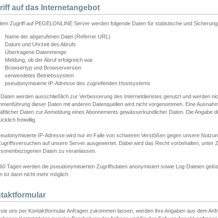
riff auf das Internetangebot
edem Zugriff auf PEGELONLINE Server werden folgende Daten für statistische und Sicherun
Name der abgerufenen Datei (Referrer URL)
Datum und Uhrzeit des Abrufs
Übertragene Datenmenge
Meldung, ob der Abruf erfolgreich war
Browsertyp und Browserversion
verwendetes Betriebssystem
pseudonymisierte IP-Adresse des zugreifenden Hostsystems
 Daten werden ausschließlich zur Verbesserung des Internetdienstes genutzt und werden ni
menführung dieser Daten mit anderen Datenquellen wird nicht vorgenommen. Eine Ausnahme 
äftlicher Daten zur Anmeldung eines Abonnements gewässerkundlicher Daten. Die Angabe die
cklich freiwillig.
seudonymisierte IP-Adresse wird nur im Falle von schweren Verstößen gegen unsere Nutzun
Zugriffsversuchen auf unsere Server ausgewertet. Dabei wird das Recht vorbehalten, unter Z
rsonenbezogenen Daten zu veranlassen.
60 Tagen werden die pseudonymisierten Zugriffsdaten anonymisiert sowie Log-Dateien gelösc
 ist dann nicht mehr möglich.
taktformular
sie uns per Kontaktformular Anfragen zukommen lassen, werden ihre Angaben aus dem Anfrag