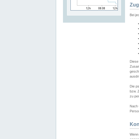
Zug
Bei j
Diese
Zusam
gesch
ausdrü
Die p
bzw. 
zu pe
Nach 
Person
Kon
Wenn 