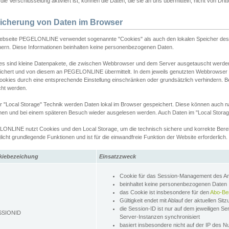
ie Verschlüsselung aktiviert ist, können die Daten, die sie an uns übermitteln, nicht von Dri
icherung von Daten im Browser
ebseite PEGELONLINE verwendet sogenannte "Cookies" als auch den lokalen Speicher des 
hern. Diese Informationen beinhalten keine personenbezogenen Daten.
es sind kleine Datenpakete, die zwischen Webbrowser und dem Server ausgetauscht werde
ichert und von diesem an PEGELONLINE übermittelt. In dem jeweils genutzten Webbrowser
ookies durch eine entsprechende Einstellung einschränken oder grundsätzlich verhindern. B
cht werden.
er "Local Storage" Technik werden Daten lokal im Browser gespeichert. Diese können auch 
hen und bei einem späteren Besuch wieder ausgelesen werden. Auch Daten im "Local Storag
ONLINE nutzt Cookies und den Local Storage, um die technisch sichere und korrekte Bereit
icht grundlegende Funktionen und ist für die einwandfreie Funktion der Website erforderlich.
kiebezeichung
Einsatzzweck
Cookie für das Session-Management des 
beinhaltet keine personenbezogenen Daten
das Cookie ist insbesondere für den
Abo-Be
Gültigkeit endet mit Ablauf der aktuellen Sit
die Session-ID ist nur auf dem jeweiligen Se
SSIONID
Server-Instanzen synchronisiert
basiert insbesondere nicht auf der IP des N