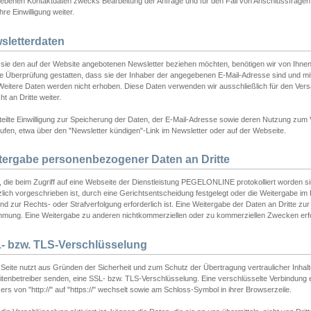
ebenen Kontaktdaten zwecks Bearbeitung der Anfrage und für den Fall von Anschlussfragen b
hre Einwilligung weiter.
sletterdaten
sie den auf der Website angebotenen Newsletter beziehen möchten, benötigen wir von Ihnen
ie Überprüfung gestatten, dass sie der Inhaber der angegebenen E-Mail-Adresse sind und m
 Weitere Daten werden nicht erhoben. Diese Daten verwenden wir ausschließlich für den Ver
cht an Dritte weiter.
teilte Einwilligung zur Speicherung der Daten, der E-Mail-Adresse sowie deren Nutzung zum
ufen, etwa über den "Newsletter kündigen"-Link im Newsletter oder auf der Webseite.
tergabe personenbezogener Daten an Dritte
 die beim Zugriff auf eine Webseite der Dienstleistung PEGELONLINE protokolliert worden sind
lich vorgeschrieben ist, durch eine Gerichtsentscheidung festgelegt oder die Weitergabe im Fa
d zur Rechts- oder Strafverfolgung erforderlich ist. Eine Weitergabe der Daten an Dritte zur 
mmung. Eine Weitergabe zu anderen nichtkommerziellen oder zu kommerziellen Zwecken erfol
- bzw. TLS-Verschlüsselung
Seite nutzt aus Gründen der Sicherheit und zum Schutz der Übertragung vertraulicher Inhalte
eitenbetreiber senden, eine SSL- bzw. TLS-Verschlüsselung. Eine verschlüsselte Verbindung 
rs von "http://" auf "https://" wechselt sowie am Schloss-Symbol in ihrer Browserzeile.