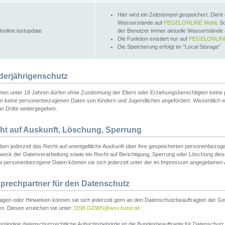
Hier wird ein Zeitstempel gespeichert. Dient
Wasserstände auf
PEGELONLINE Mobil
. S
lonline.lastupdate
der Benutzer immer aktuelle Wasserstände
Die Funktion existiert nur auf
PEGELONLINE
Die Speicherung erfolgt im "Local Storage"
derjährigenschutz
nen unter 18 Jahren dürfen ohne Zustimmung der Eltern oder Erziehungsberechtigten keine
n keine personenbezogenen Daten von Kindern und Jugendlichen angefordert. Wissentlich 
an Dritte weitergegeben.
ht auf Auskunft, Löschung, Sperrung
aben jederzeit das Recht auf unentgeltliche Auskunft über ihre gespeicherten personenbez
weck der Datenverarbeitung sowie ein Recht auf Berichtigung, Sperrung oder Löschung dies
 personenbezogene Daten können sie sich jederzeit unter der im Impressum angegebenen
prechpartner für den Datenschutz
ragen oder Hinweisen können sie sich jederzeit gern an den Datenschutzbeauftragten der Ge
n. Diesen erreichen sie unter:
DSB.GDWS@wsv.bund.de
ständige datenschutzrechtliche Aufsichtsbehörde ist die Bundesbeauftragte für Datenschutz u