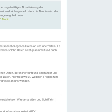
 der regelmäßigen Aktualisierung der
omit wird sichergestellt, dass die Benutzerin oder
 angezeigt bekommt.
 Mobil
 personenbezogenen Daten an uns übermitteln. Es
werden solche Daten nicht gesammelt und auch
ogenen Daten, deren Herkunft und Empfänger und
er Daten. Hierzu sowie zu weiteren Fragen zum
 Adresse an uns wenden.
neraldirektion Wasserstraßen und Schifffahrt
nd Informationsfreiheit (BfDI).