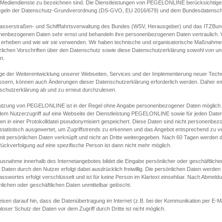
s Mediendienste zu bezeichnen sind. Die Dienstleistungen von PEGELONLINE berücksichtigen
egeln der Datenschutz-Grundverordnung (DS-GVO, EU 2016/679) und dem Bundesdatensc
asserstraßen- und Schifffahrtsverwaltung des Bundes (WSV, Herausgeber) und das ITZBund
nenbezogenen Daten sehr ernst und behandeln ihre personenbezogenen Daten vertraulich. W
 erheben und wie wir sie verwenden. Wir haben technische und organisatorische Maßnahmen g
zlichen Vorschriften über den Datenschutz sowie diese Datenschutzerklärung sowohl von uns
n.
ge der Weiterentwicklung unserer Webseiten, Services und der Implementierung neuer Techn
ssern, können auch Änderungen dieser Datenschutzerklärung erforderlich werden. Daher emp
schutzerklärung ab und zu erneut durchzulesen.
utzung von PEGELONLINE ist in der Regel ohne Angabe personenbezogener Daten möglich.
edem Nutzerzugriff auf eine Webseite der Dienstleistung PEGELONLINE sowie für jeden Dat
en in einer Protokolldatei pseudonymisiert gespeichert. Diese Daten sind nicht personenbez
statistisch ausgewertet, um Zugriffstrends zu erkennen und das Angebot entsprechend zu 
mit persönlichen Daten verknüpft und nicht an Dritte weitergegeben. Nach 60 Tagen werden d
ückverfolgung auf eine spezifische Person ist dann nicht mehr möglich.
Ausnahme innerhalb des Internetangebotes bildet die Eingabe persönlicher oder geschäftlic
 Daten durch den Nutzer erfolgt dabei ausdrücklich freiwillig. Die persönlichen Daten werden
asswortes erfolgt verschlüsselt und ist für keine Person im Klartext einsehbar. Nach Abmel
lichen oder geschäftlichen Daten unmittelbar gelöscht.
isen darauf hin, dass die Datenübertragung im Internet (z.B. bei der Kommunikation per E-Ma
loser Schutz der Daten vor dem Zugriff durch Dritte ist nicht möglich.