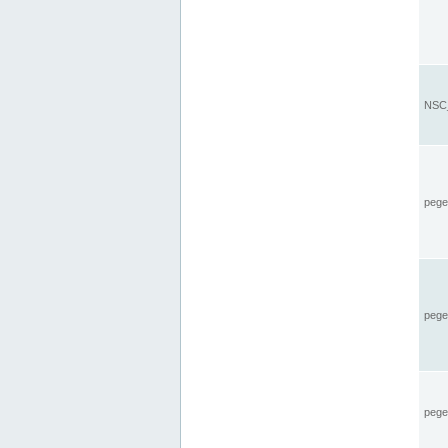
NSC_
pegel
pege
pegel