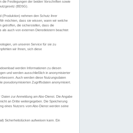
 die Festlegungen der beiden Vorschriften sowie
hutzgesetz (BDSG).
 (Produktion) nehmen den Schutz ihrer
ir möchten, dass sie wissen, wann wir welche
etroffen, die sicherstellen, dass die
 als auch von externen Dienstleistern beachtet
ologien, um unseren Service für sie zu
fehlen wir Ihnen, sich diese
endownload werden Informationen zu diesen
ogen und werden ausschließlich in anonymisierter
verbessern. Auch werden diese Nutzungsdaten
ie pseudonymisierten Zugriffsdaten anonymisiert.
her Daten zur Anmeldung am Abo-Dienst. Die Angabe
 nicht an Dritte weitergegeben. Die Speicherung
dung eines Nutzers vom Abo-Dienst werden seine
il) Sicherheitslücken aufweisen kann. Ein