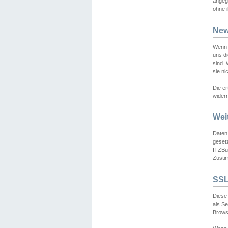
angeg
ohne i
New
Wenn 
uns d
sind.
sie ni
Die er
widerr
Wei
Daten,
gesetz
ITZBun
Zusti
SSL
Diese 
als S
Browse