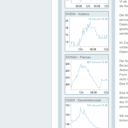
VI al
die R
RHEIN - Koblenz
Die W
perso
Daten
geset
werde
Im Zu
verbe
Daten
DONAU - Passau
Die N
Bei j
Aktion
Form 
nicht 
Eine R
Eine 
dieser
ODER - Eisenhüttenstadt
des P
persön
Wir we
lücken