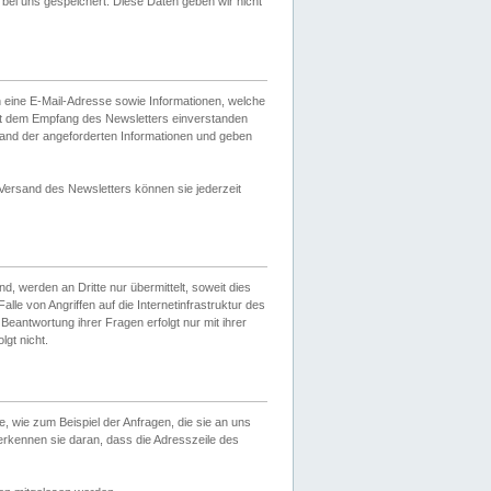
ei uns gespeichert. Diese Daten geben wir nicht
 eine E-Mail-Adresse sowie Informationen, welche
it dem Empfang des Newsletters einverstanden
sand der angeforderten Informationen und geben
 Versand des Newsletters können sie jederzeit
, werden an Dritte nur übermittelt, soweit dies
lle von Angriffen auf die Internetinfrastruktur des
Beantwortung ihrer Fragen erfolgt nur mit ihrer
gt nicht.
, wie zum Beispiel der Anfragen, die sie an uns
erkennen sie daran, dass die Adresszeile des