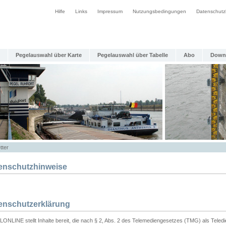
Hilfe
Links
Impressum
Nutzungsbedingungen
Datenschutz
Pegelauswahl über Karte
Pegelauswahl über Tabelle
Abo
Down
tter
enschutzhinweise
enschutzerklärung
ONLINE stellt Inhalte bereit, die nach § 2, Abs. 2 des Telemediengesetzes (TMG) als Teled