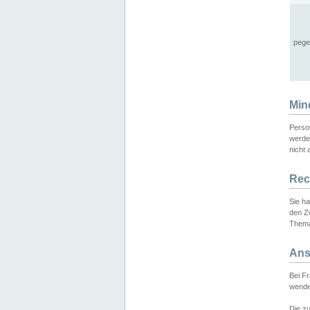
pege
Min
Perso
werde
nicht 
Rec
Sie h
den Z
Thema
Ans
Bei F
wende
Die zu