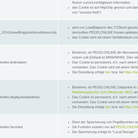
Nutzer zurückverfolgbaren Information
das Cookie ist auf HttpOnly gesetzt und dam
von "session theft")
wird von LoadBalancer des ITZBund gesetzt
JOr0zbowdfkqgskdxhlvsebttswszdq
demselben PEGELONLINE Knoten geleitetet w
das Cookie wird mit einem Verfallsdatum vo
Bestimmt, ob PEGELONLINE die Messwer
setzen soll (Default ist MNW/MHW). Dies wirk
online.limitrelation
Das Cookie ist permanent, d.h. nach einem 
vorhanden. Das Cookie wird mit einem Verfa
Die Einstellung erfolgt
hier
bzw. bei
https://w
Bestimmt, ob PEGELONLINE Zeitpunkte in
Mitteleuropäischer Zeit (Winterzeit, MEZ)
anz
lonline.displaydstdatetimes
Das Cookie ist permanent, d.h. nach einem 
vorhanden. Das Cookie wird mit einem Verfa
Die Einstellung erfolgt
hier
bzw. bei
https://w
Dient der Speicherung von Pegelfavoriten 
online.favorites
Die Funktion existiert nur auf
PEGELONLINE
Die Speicherung erfolgt im "Local Storage"