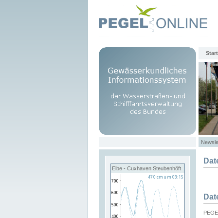
Start
Newsle
Dat
Elbe - Cuxhaven Steubenhöft
Dat
PEGEL