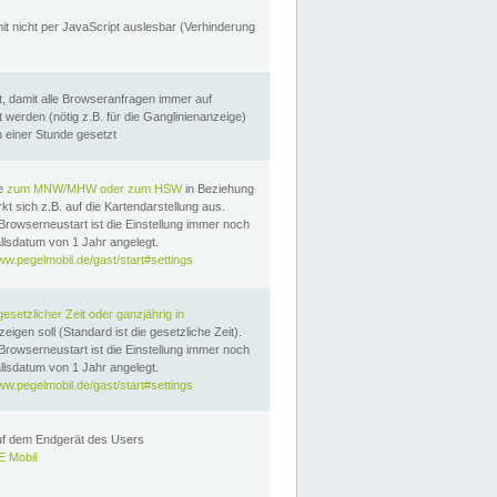
it nicht per JavaScript auslesbar (Verhinderung
, damit alle Browseranfragen immer auf
erden (nötig z.B. für die Ganglinienanzeige)
n einer Stunde gesetzt
te
zum MNW/MHW oder zum HSW
in Beziehung
t sich z.B. auf die Kartendarstellung aus.
Browserneustart ist die Einstellung immer noch
llsdatum von 1 Jahr angelegt.
ww.pegelmobil.de/gast/start#settings
gesetzlicher Zeit oder ganzjährig in
eigen soll (Standard ist die gesetzliche Zeit).
Browserneustart ist die Einstellung immer noch
llsdatum von 1 Jahr angelegt.
ww.pegelmobil.de/gast/start#settings
auf dem Endgerät des Users
 Mobil