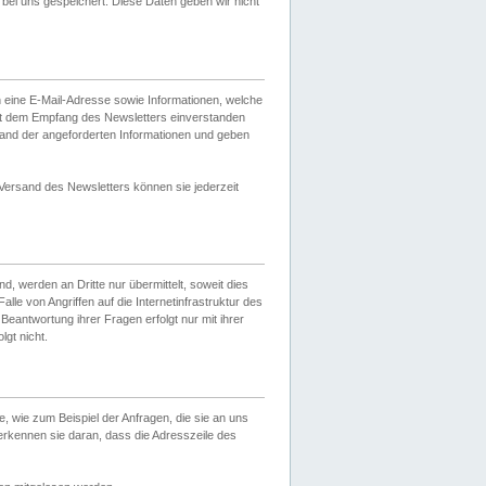
ei uns gespeichert. Diese Daten geben wir nicht
 eine E-Mail-Adresse sowie Informationen, welche
it dem Empfang des Newsletters einverstanden
sand der angeforderten Informationen und geben
 Versand des Newsletters können sie jederzeit
, werden an Dritte nur übermittelt, soweit dies
lle von Angriffen auf die Internetinfrastruktur des
Beantwortung ihrer Fragen erfolgt nur mit ihrer
gt nicht.
, wie zum Beispiel der Anfragen, die sie an uns
erkennen sie daran, dass die Adresszeile des