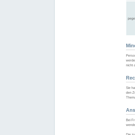
pege
Min
Perso
werde
nicht 
Rec
Sie h
den Z
Thema
Ans
Bei F
wende
Die zu