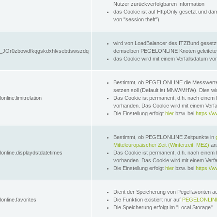
Nutzer zurückverfolgbaren Information
das Cookie ist auf HttpOnly gesetzt und dam
von "session theft")
wird von LoadBalancer des ITZBund gesetzt
JOr0zbowdfkqgskdxhlvsebttswszdq
demselben PEGELONLINE Knoten geleitetet w
das Cookie wird mit einem Verfallsdatum vo
Bestimmt, ob PEGELONLINE die Messwer
setzen soll (Default ist MNW/MHW). Dies wirk
online.limitrelation
Das Cookie ist permanent, d.h. nach einem 
vorhanden. Das Cookie wird mit einem Verfa
Die Einstellung erfolgt
hier
bzw. bei
https://w
Bestimmt, ob PEGELONLINE Zeitpunkte in
Mitteleuropäischer Zeit (Winterzeit, MEZ)
anz
lonline.displaydstdatetimes
Das Cookie ist permanent, d.h. nach einem 
vorhanden. Das Cookie wird mit einem Verfa
Die Einstellung erfolgt
hier
bzw. bei
https://w
Dient der Speicherung von Pegelfavoriten 
online.favorites
Die Funktion existiert nur auf
PEGELONLINE
Die Speicherung erfolgt im "Local Storage"