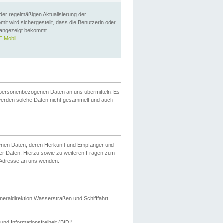
 der regelmäßigen Aktualisierung der
omit wird sichergestellt, dass die Benutzerin oder
 angezeigt bekommt.
 Mobil
 personenbezogenen Daten an uns übermitteln. Es
werden solche Daten nicht gesammelt und auch
ogenen Daten, deren Herkunft und Empfänger und
er Daten. Hierzu sowie zu weiteren Fragen zum
 Adresse an uns wenden.
neraldirektion Wasserstraßen und Schifffahrt
nd Informationsfreiheit (BfDI).