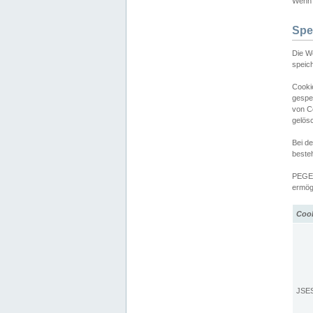
Wenn d
Spe
Die W
speic
Cooki
gespe
von C
gelös
Bei d
beste
PEGEL
ermögl
Coo
JSE