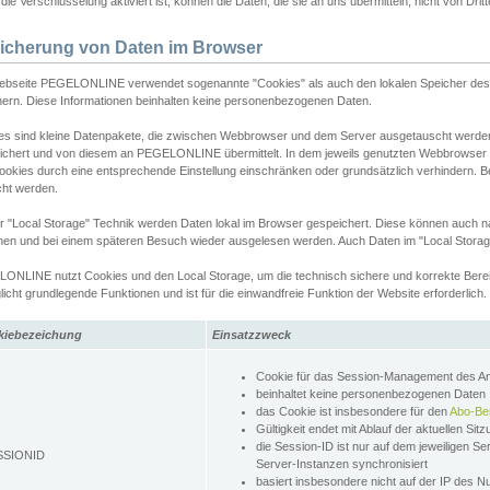
ie Verschlüsselung aktiviert ist, können die Daten, die sie an uns übermitteln, nicht von Dri
icherung von Daten im Browser
ebseite PEGELONLINE verwendet sogenannte "Cookies" als auch den lokalen Speicher des 
hern. Diese Informationen beinhalten keine personenbezogenen Daten.
es sind kleine Datenpakete, die zwischen Webbrowser und dem Server ausgetauscht werde
ichert und von diesem an PEGELONLINE übermittelt. In dem jeweils genutzten Webbrowser
ookies durch eine entsprechende Einstellung einschränken oder grundsätzlich verhindern. B
cht werden.
er "Local Storage" Technik werden Daten lokal im Browser gespeichert. Diese können auch 
hen und bei einem späteren Besuch wieder ausgelesen werden. Auch Daten im "Local Storag
ONLINE nutzt Cookies und den Local Storage, um die technisch sichere und korrekte Bereit
icht grundlegende Funktionen und ist für die einwandfreie Funktion der Website erforderlich.
kiebezeichung
Einsatzzweck
Cookie für das Session-Management des 
beinhaltet keine personenbezogenen Daten
das Cookie ist insbesondere für den
Abo-Be
Gültigkeit endet mit Ablauf der aktuellen Sit
die Session-ID ist nur auf dem jeweiligen Se
SSIONID
Server-Instanzen synchronisiert
basiert insbesondere nicht auf der IP des N