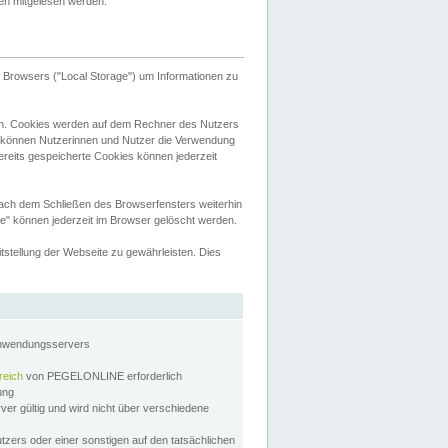
tten mitgelesen werden.
Browsers ("Local Storage") um Informationen zu
n. Cookies werden auf dem Rechner des Nutzers
 können Nutzerinnen und Nutzer die Verwendung
ereits gespeicherte Cookies können jederzeit
nach dem Schließen des Browserfensters weiterhin
e" können jederzeit im Browser gelöscht werden.
stellung der Webseite zu gewährleisten. Dies
Anwendungsservers
reich
von PEGELONLINE erforderlich
zung
rver gültig und wird nicht über verschiedene
utzers oder einer sonstigen auf den tatsächlichen