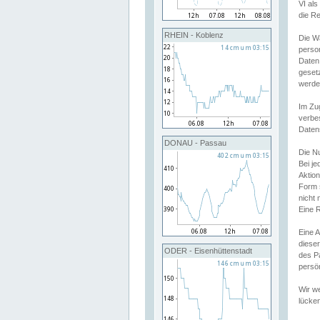
VI al
die R
RHEIN - Koblenz
Die W
perso
Daten
geset
werde
Im Zu
verbe
Daten
DONAU - Passau
Die N
Bei j
Aktion
Form 
nicht 
Eine R
Eine 
dieser
ODER - Eisenhüttenstadt
des P
persön
Wir we
lücken