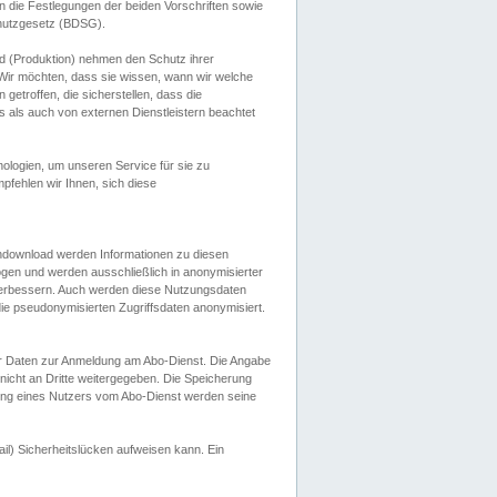
 die Festlegungen der beiden Vorschriften sowie
hutzgesetz (BDSG).
 (Produktion) nehmen den Schutz ihrer
ir möchten, dass sie wissen, wann wir welche
etroffen, die sicherstellen, dass die
 als auch von externen Dienstleistern beachtet
ologien, um unseren Service für sie zu
fehlen wir Ihnen, sich diese
endownload werden Informationen zu diesen
ogen und werden ausschließlich in anonymisierter
verbessern. Auch werden diese Nutzungsdaten
ie pseudonymisierten Zugriffsdaten anonymisiert.
her Daten zur Anmeldung am Abo-Dienst. Die Angabe
 nicht an Dritte weitergegeben. Die Speicherung
dung eines Nutzers vom Abo-Dienst werden seine
il) Sicherheitslücken aufweisen kann. Ein