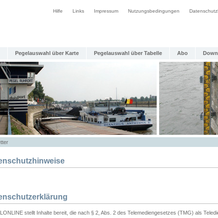
Hilfe
Links
Impressum
Nutzungsbedingungen
Datenschutz
Pegelauswahl über Karte
Pegelauswahl über Tabelle
Abo
Down
tter
enschutzhinweise
enschutzerklärung
ONLINE stellt Inhalte bereit, die nach § 2, Abs. 2 des Telemediengesetzes (TMG) als Teled