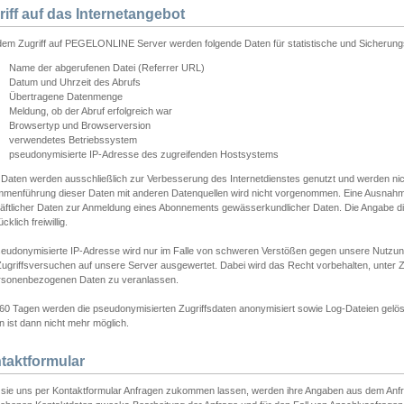
riff auf das Internetangebot
edem Zugriff auf PEGELONLINE Server werden folgende Daten für statistische und Sicherun
Name der abgerufenen Datei (Referrer URL)
Datum und Uhrzeit des Abrufs
Übertragene Datenmenge
Meldung, ob der Abruf erfolgreich war
Browsertyp und Browserversion
verwendetes Betriebssystem
pseudonymisierte IP-Adresse des zugreifenden Hostsystems
 Daten werden ausschließlich zur Verbesserung des Internetdienstes genutzt und werden ni
menführung dieser Daten mit anderen Datenquellen wird nicht vorgenommen. Eine Ausnahme 
äftlicher Daten zur Anmeldung eines Abonnements gewässerkundlicher Daten. Die Angabe die
cklich freiwillig.
seudonymisierte IP-Adresse wird nur im Falle von schweren Verstößen gegen unsere Nutzun
Zugriffsversuchen auf unsere Server ausgewertet. Dabei wird das Recht vorbehalten, unter Z
rsonenbezogenen Daten zu veranlassen.
60 Tagen werden die pseudonymisierten Zugriffsdaten anonymisiert sowie Log-Dateien gelösc
 ist dann nicht mehr möglich.
taktformular
sie uns per Kontaktformular Anfragen zukommen lassen, werden ihre Angaben aus dem Anfrag