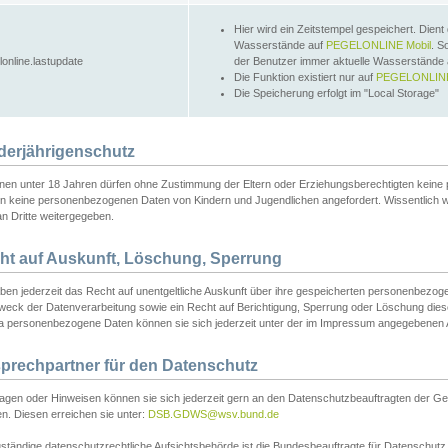
Hier wird ein Zeitstempel gespeichert. Dient
Wasserstände auf
PEGELONLINE Mobil
. S
lonline.lastupdate
der Benutzer immer aktuelle Wasserstände
Die Funktion existiert nur auf
PEGELONLINE
Die Speicherung erfolgt im "Local Storage"
derjährigenschutz
nen unter 18 Jahren dürfen ohne Zustimmung der Eltern oder Erziehungsberechtigten keine
n keine personenbezogenen Daten von Kindern und Jugendlichen angefordert. Wissentlich 
an Dritte weitergegeben.
ht auf Auskunft, Löschung, Sperrung
aben jederzeit das Recht auf unentgeltliche Auskunft über ihre gespeicherten personenbez
weck der Datenverarbeitung sowie ein Recht auf Berichtigung, Sperrung oder Löschung dies
 personenbezogene Daten können sie sich jederzeit unter der im Impressum angegebenen
prechpartner für den Datenschutz
ragen oder Hinweisen können sie sich jederzeit gern an den Datenschutzbeauftragten der Ge
n. Diesen erreichen sie unter:
DSB.GDWS@wsv.bund.de
ständige datenschutzrechtliche Aufsichtsbehörde ist die Bundesbeauftragte für Datenschutz u