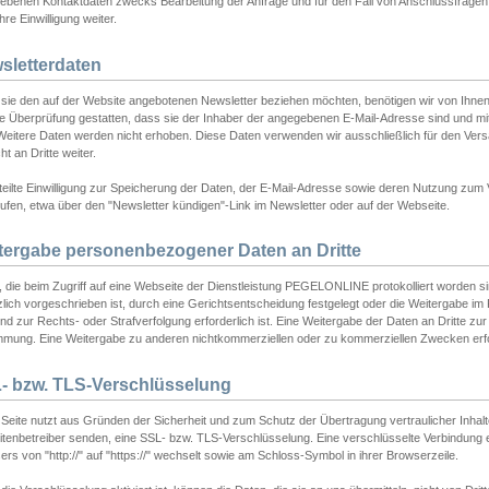
ebenen Kontaktdaten zwecks Bearbeitung der Anfrage und für den Fall von Anschlussfragen b
hre Einwilligung weiter.
sletterdaten
sie den auf der Website angebotenen Newsletter beziehen möchten, benötigen wir von Ihnen
ie Überprüfung gestatten, dass sie der Inhaber der angegebenen E-Mail-Adresse sind und m
 Weitere Daten werden nicht erhoben. Diese Daten verwenden wir ausschließlich für den Ver
cht an Dritte weiter.
teilte Einwilligung zur Speicherung der Daten, der E-Mail-Adresse sowie deren Nutzung zum
ufen, etwa über den "Newsletter kündigen"-Link im Newsletter oder auf der Webseite.
tergabe personenbezogener Daten an Dritte
 die beim Zugriff auf eine Webseite der Dienstleistung PEGELONLINE protokolliert worden sind
lich vorgeschrieben ist, durch eine Gerichtsentscheidung festgelegt oder die Weitergabe im Fa
d zur Rechts- oder Strafverfolgung erforderlich ist. Eine Weitergabe der Daten an Dritte zur 
mmung. Eine Weitergabe zu anderen nichtkommerziellen oder zu kommerziellen Zwecken erfol
- bzw. TLS-Verschlüsselung
Seite nutzt aus Gründen der Sicherheit und zum Schutz der Übertragung vertraulicher Inhalte
eitenbetreiber senden, eine SSL- bzw. TLS-Verschlüsselung. Eine verschlüsselte Verbindung 
rs von "http://" auf "https://" wechselt sowie am Schloss-Symbol in ihrer Browserzeile.