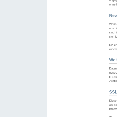
angeg
ohne i
New
Wenn 
uns d
sind.
sie ni
Die er
widerr
Wei
Daten,
gesetz
ITZBun
Zusti
SSL
Diese 
als S
Browse