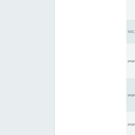
NSC_
pegel
pege
pegel