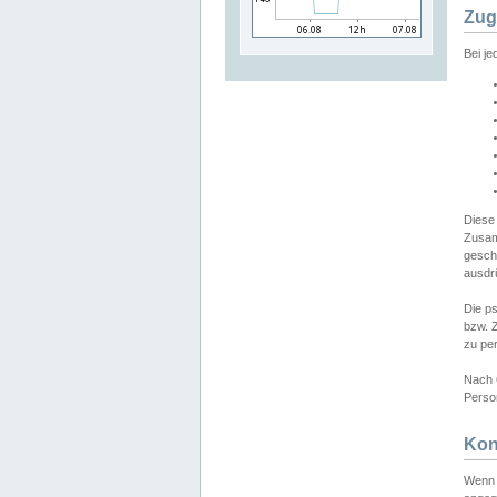
Zug
Bei j
Diese
Zusam
gesch
ausdrü
Die p
bzw. 
zu pe
Nach 
Person
Kon
Wenn 