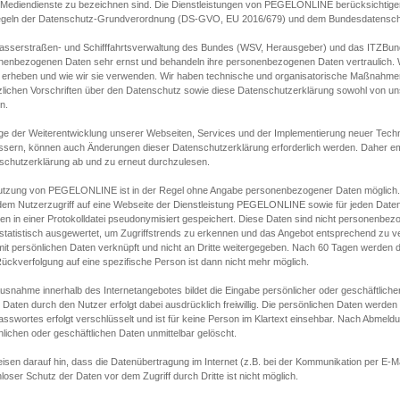
s Mediendienste zu bezeichnen sind. Die Dienstleistungen von PEGELONLINE berücksichtigen
egeln der Datenschutz-Grundverordnung (DS-GVO, EU 2016/679) und dem Bundesdatensc
asserstraßen- und Schifffahrtsverwaltung des Bundes (WSV, Herausgeber) und das ITZBund
nenbezogenen Daten sehr ernst und behandeln ihre personenbezogenen Daten vertraulich. W
 erheben und wie wir sie verwenden. Wir haben technische und organisatorische Maßnahmen g
zlichen Vorschriften über den Datenschutz sowie diese Datenschutzerklärung sowohl von uns
n.
ge der Weiterentwicklung unserer Webseiten, Services und der Implementierung neuer Techn
ssern, können auch Änderungen dieser Datenschutzerklärung erforderlich werden. Daher emp
schutzerklärung ab und zu erneut durchzulesen.
utzung von PEGELONLINE ist in der Regel ohne Angabe personenbezogener Daten möglich.
edem Nutzerzugriff auf eine Webseite der Dienstleistung PEGELONLINE sowie für jeden Dat
en in einer Protokolldatei pseudonymisiert gespeichert. Diese Daten sind nicht personenbez
statistisch ausgewertet, um Zugriffstrends zu erkennen und das Angebot entsprechend zu 
mit persönlichen Daten verknüpft und nicht an Dritte weitergegeben. Nach 60 Tagen werden d
ückverfolgung auf eine spezifische Person ist dann nicht mehr möglich.
Ausnahme innerhalb des Internetangebotes bildet die Eingabe persönlicher oder geschäftlic
 Daten durch den Nutzer erfolgt dabei ausdrücklich freiwillig. Die persönlichen Daten werden
asswortes erfolgt verschlüsselt und ist für keine Person im Klartext einsehbar. Nach Abmel
lichen oder geschäftlichen Daten unmittelbar gelöscht.
isen darauf hin, dass die Datenübertragung im Internet (z.B. bei der Kommunikation per E-Ma
loser Schutz der Daten vor dem Zugriff durch Dritte ist nicht möglich.